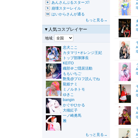
あんさんぶるスターズ!
A
崩壊スターレイル
はいからさんが通る
もっと見る→
A
▼人気コスプレイヤー
地域:
忠犬ここ
A
カタマリ+オレンジ王妃
トップ部隊隊長
KEITO
織部＠ご隠居活動
A
ももいちご
艶兎@プロフ読んでね
龍姫ナミ
ミノルネトモ
A
ゆきこ
bangin
かぐやひかる
大槻紅子
A
一ノ崎勇馬
雅
もっと見る→
A