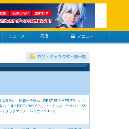
ニュース
同盟
メニュー
巡る冒険
開花の予感
FIRST SUMMER EP
メ
(83)
(44)
(31)
園
JULY BIRTHDAY SP
ソーイング・ララバイ (SS
(8)
(7)
!
タッグマッチ・ハロウィン'18
(4)
(3)