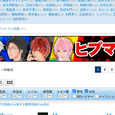
:
複数キャラクター
瑠璃川幸
茅ヶ崎至
斑鳩三角
摂津万里
(126)
(1322)
(1186)
(969)
(95
佐久間咲也
兵頭十座
向坂椋
月岡紬
有栖川誉
古市左京
4)
(645)
(603)
(583)
(534)
(532)
(5
高遠丞
卯木千景
泉田莇
兵頭九門
迫田ケン
ガイ
松
192)
(183)
(177)
(159)
(108)
(65)
(46)
井鉄郎
飛鳥晴翔
神木坂レニ
鹿島雄三
水野茅
立花幸夫
ジュライ
(8)
(6)
(4)
(4)
(4)
(4)
(2)
ェリン
狛田那智
(0)
(0)
3!コスプレ同盟
(154)
1
2
3
1～40枚目
名前
作品名
レベル
参照数
スター数
男性
女性
SPレイヤー
ナイスショ
PC投稿のみ表示
|
携帯投稿のみ表示
蓮華♪♪♪♪♪♪
未来
未来