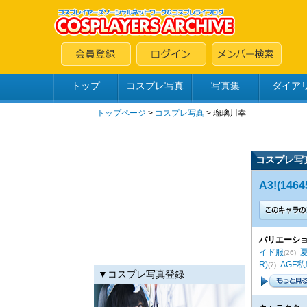
トップ
コスプレ写真
写真集
ダイア
トップページ
>
コスプレ写真
>
瑠璃川幸
コスプレ写
A3!(1464
バリエーショ
イド服
(26)
R)
AGF私
(7)
▼コスプレ写真登録