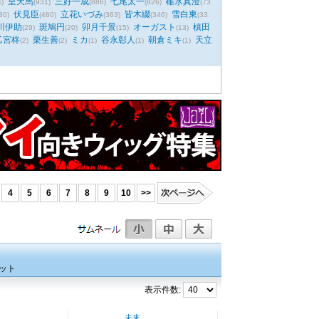
皇天馬
三好一成
七尾太一
碓氷真澄
4)
(931)
(886)
(826)
(73
伏見臣
立花いづみ
皆木綴
雪白東
30)
(480)
(363)
(346)
(33
川伊助
斑鳩円
卯月千景
オーガスト
槙田
(29)
(20)
(15)
(13)
乙宮柊
栗生善
ミカ
谷永彰人
朝倉ミキ
天立
(2)
(2)
(1)
(1)
(1)
4
5
6
7
8
9
10
>>
ット
表示件数:
未来