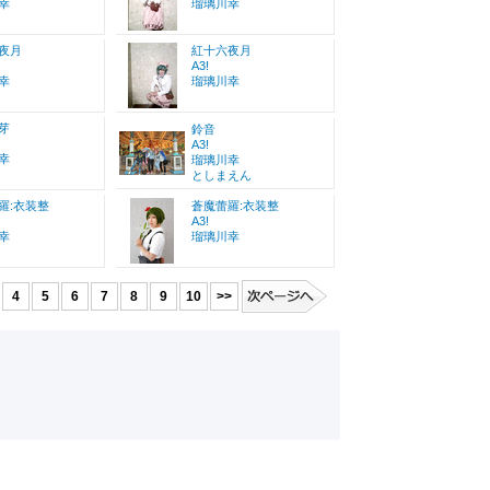
幸
瑠璃川幸
夜月
紅十六夜月
A3!
幸
瑠璃川幸
芽
鈴音
A3!
幸
瑠璃川幸
としまえん
羅:衣装整
蒼魔蕾羅:衣装整
A3!
幸
瑠璃川幸
4
5
6
7
8
9
10
>>