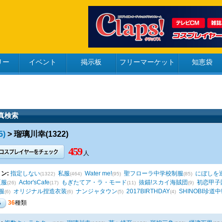
リー
イベント
掲示板
フリーマーケット
知恵袋
真検索
5)
> 瑠璃川幸(1322)
459
人
ン:
指定しない
私服
Water me!
聖フローラ中学校制服
にぼしを
(1322)
(464)
(95)
(85)
夏服
Actor'sCafe
もぎたてア・ラ・モード
抜錨!スカイ海賊団
初恋甲子
(26)
(17)
(11)
(9)
服
オリジナル捏造衣装
ナンジャタウン
2017BIRTHDAY
SHINOBI珍道中
(6)
(6)
(5)
(4)
36
種類