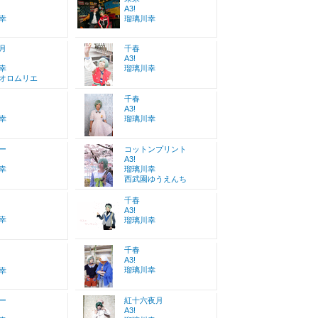
A3!
幸
瑠璃川幸
月
千春
A3!
幸
瑠璃川幸
オロムリエ
千春
A3!
幸
瑠璃川幸
ー
コットンプリント
A3!
幸
瑠璃川幸
西武園ゆうえんち
千春
A3!
幸
瑠璃川幸
千春
A3!
瑠璃川幸
幸
ー
紅十六夜月
A3!