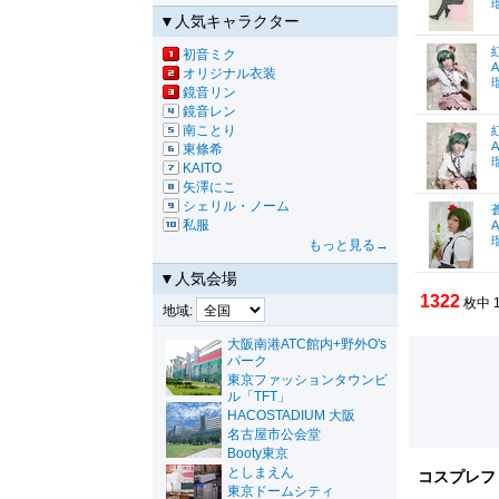
▼人気キャラクター
初音ミク
A
オリジナル衣装
鏡音リン
鏡音レン
南ことり
A
東條希
KAITO
矢澤にこ
シェリル・ノーム
私服
A
もっと見る→
▼人気会場
1322
枚中 
地域:
大阪南港ATC館内+野外O's
パーク
東京ファッションタウンビ
ル「TFT」
HACOSTADIUM 大阪
名古屋市公会堂
Booty東京
としまえん
コスプレフ
東京ドームシティ