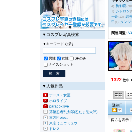
キャラクター
御影密
4)
(70
シトロン
1)
(
一朗
岩
(13)
甲
タンジ
(1)
関連同盟:
A
▼コスプレ写真検索
▼キーワードで探す
男性
女性
SPのみ
ナイスショット
1322
枚中 
▼人気作品
ナース・女医
ホロライブ
登録日
paradox live
落第忍者乱太郎(忍たま乱太郎)
東方Project
両方を表示 |
東京ミュウミュウ
ドレス