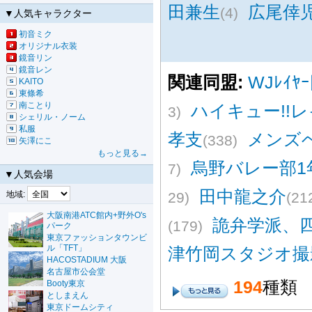
田兼生
広尾倖
(4)
▼人気キャラクター
初音ミク
オリジナル衣装
鏡音リン
鏡音レン
関連同盟:
WJﾚｲﾔ
KAITO
東條希
南ことり
ハイキュー!!
3)
シェリル・ノーム
私服
孝支
メンズ
(338)
矢澤にこ
もっと見る→
烏野バレー部1
7)
▼人気会場
田中龍之介
地域:
29)
(21
大阪南港ATC館内+野外O's
詭弁学派、
(179)
パーク
東京ファッションタウンビ
ル「TFT」
津竹岡スタジオ撮
HACOSTADIUM 大阪
名古屋市公会堂
194
種類
Booty東京
としまえん
東京ドームシティ