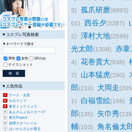
孤爪研磨
3)
(6993)
西谷夕
01)
(3287)
澤村大地
▼コスプレ写真検索
2)
(2599)
▼キーワードで探す
光太郎
赤葦
(1308)
男性
女性
SPのみ
花巻貴大
4)
(638)
ナイスショット
山本猛虎
7)
(290)
郎
犬岡走
▼人気作品
(210)
(205
ナース・女医
白福雪絵
1)
(168)
ホロライブ
東京ミュウミュウ
郎
矢巾秀
あんさんぶるスターズ!
(135)
(135
東方Project
崩壊スターレイル
輔
角名倫太
(103)
はいからさんが通る