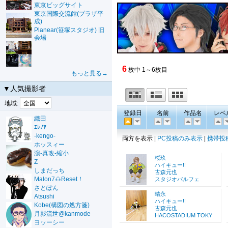
東京ビッグサイト
東京国際交流館(プラザ平
成)
Planear(笹塚スタジオ) 旧
会場
6
枚中 1～6枚目
もっと見る→
▼人気撮影者
地域:
登録日
名前
作品名
レベ
織田
ｴﾚﾉｱ
-kengo-
両方を表示 |
PC投稿のみ表示
|
携帯投
ホッスィー
濵-真改-縮小
桜玖
Z
ハイキュー!!
しまだっち
古森元也
Malon7🌰Reset！
スタジオパルフェ
さとぽん
晴永
Atsushi
ハイキュー!!
Kobe(構図の処方箋)
古森元也
月影流世@kanmode
HACOSTADIUM TOKY
ヨッーシー