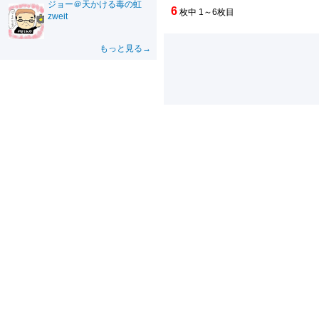
ジョー＠天かける毒の虹
6
枚中 1～6枚目
zweit
もっと見る→