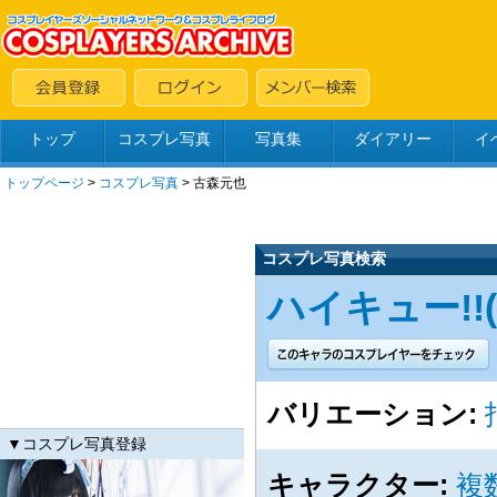
トップ
コスプレ写真
写真集
ダイアリー
イ
トップページ
>
コスプレ写真
>
古森元也
コスプレ写真検索
ハイキュー!!(8
バリエーション:
▼コスプレ写真登録
キャラクター:
複