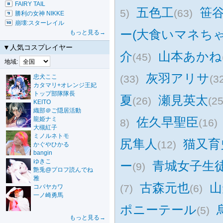
FAIRY TAIL
五色工
笹
5)
(63)
勝利の女神 NIKKE
崩壊:スターレイル
ー(大食いマネちゃ
もっと見る→
▼人気コスプレイヤー
介
山本あかね
(45)
地域:
灰羽アリサ
忠犬ここ
(33)
(3
カタマリ+オレンジ王妃
トップ部隊隊長
夏
瀬見英太
(26)
(25
KEITO
織部＠ご隠居活動
佐久早聖臣
龍姫ナミ
8)
(16)
大槻紅子
ミノルネトモ
尻隼人
猫又育
(12)
かぐやひかる
bangin
ゆきこ
ー
青城女子生
(9)
艶兎@プロフ読んでね
雅
古森元也
山
(7)
(6)
コバヤカワ
一ノ崎勇馬
ポニーテール
(5)
もっと見る→