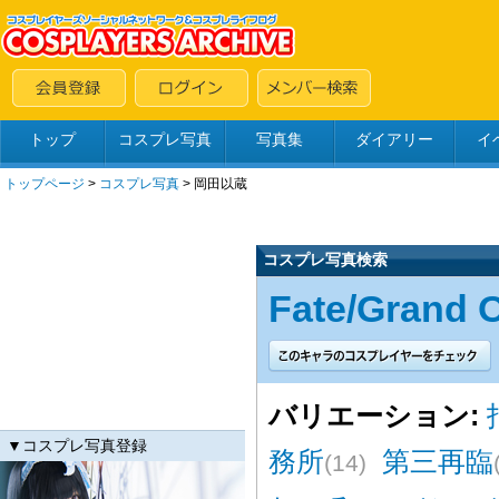
トップ
コスプレ写真
写真集
ダイアリー
イ
トップページ
>
コスプレ写真
>
岡田以蔵
コスプレ写真検索
Fate/Grand 
バリエーション:
▼コスプレ写真登録
務所
第三再臨
(14)