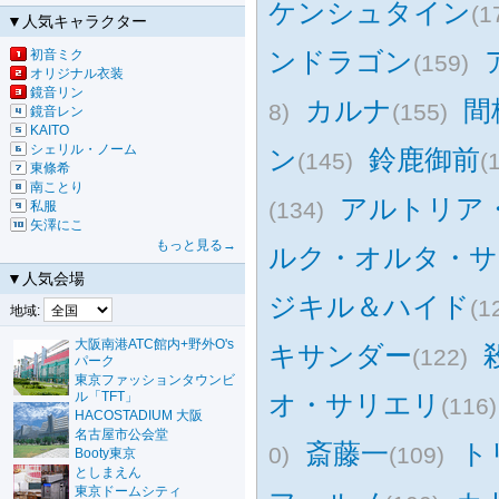
ケンシュタイン
(1
▼人気キャラクター
ンドラゴン
初音ミク
(159)
オリジナル衣装
鏡音リン
カルナ
間
8)
(155)
鏡音レン
KAITO
シェリル・ノーム
ン
鈴鹿御前
(145)
(
東條希
南ことり
アルトリア・
(134)
私服
矢澤にこ
もっと見る→
ルク・オルタ・サ
▼人気会場
ジキル＆ハイド
(1
地域:
大阪南港ATC館内+野外O's
キサンダー
(122)
パーク
東京ファッションタウンビ
ル「TFT」
オ・サリエリ
(116)
HACOSTADIUM 大阪
名古屋市公会堂
斎藤一
ト
0)
(109)
Booty東京
としまえん
東京ドームシティ