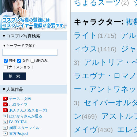
ちょるスーツ
(2)
キャラクター:
複
ライト
アル
(1715)
▼コスプレ写真検索
▼キーワードで探す
ィウス
ジャ
(1416)
アルトリア・
男性
女性
SPのみ
3)
ナイスショット
ラエヴナ・ロマ
ー・アントワネッ
▼人気作品
ナース・女医
セイバーオル
3)
ホロライブ
あんさんぶるスターズ!
ン
アストル
(469)
はいからさんが通る
FAIRY TAIL
メイヴ
エレ
崩壊:スターレイル
(430)
東方Project