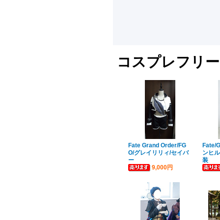
コスプレフリー
Fate Grand Order/FG
Fate/
O/グレイリリィ/セイバ
ンヒル
ー
装
9,000円