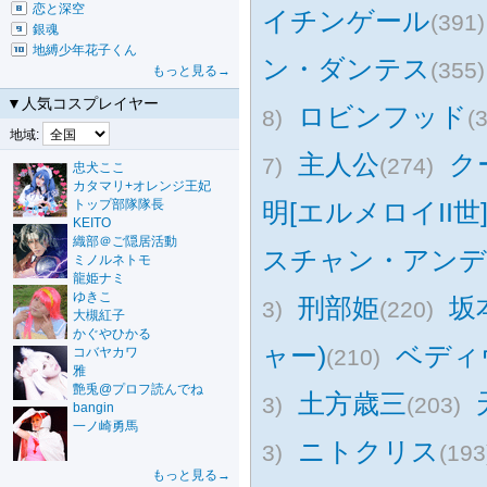
恋と深空
イチンゲール
(391)
銀魂
地縛少年花子くん
ン・ダンテス
(355)
もっと見る→
▼人気コスプレイヤー
ロビンフッド
8)
(
地域:
主人公
ク
7)
(274)
忠犬ここ
カタマリ+オレンジ王妃
トップ部隊隊長
明[エルメロイII世
KEITO
織部＠ご隠居活動
スチャン・アン
ミノルネトモ
龍姫ナミ
ゆきこ
刑部姫
坂
3)
(220)
大槻紅子
かぐやひかる
ャー)
ベディ
コバヤカワ
(210)
雅
艶兎@プロフ読んでね
土方歳三
3)
(203)
bangin
一ノ崎勇馬
ニトクリス
3)
(193
もっと見る→