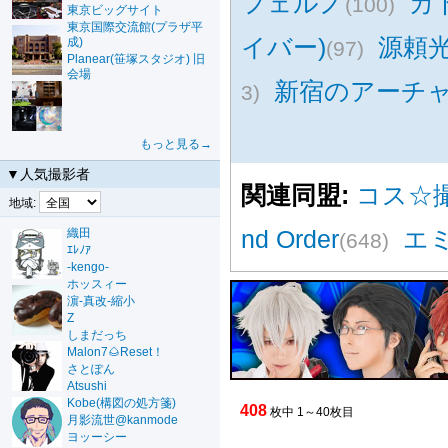
フェルノ
カ
(100)
東京ビッグサイト
東京国際交流館(プラザ平
イバー)
源頼
成)
(97)
Planear(笹塚スタジオ) 旧
会場
新宿のアーチ
3)
もっと見る→
▼人気撮影者
関連同盟:
コス☆
地域:
nd Order
エ
織田
(648)
ｴﾚﾉｱ
-kengo-
ホッスィー
濵-真改-縮小
Z
しまだっち
Malon7🌰Reset！
さとぽん
Atsushi
Kobe(構図の処方箋)
408
枚中 1～40枚目
月影流世@kanmode
ヨッーシー