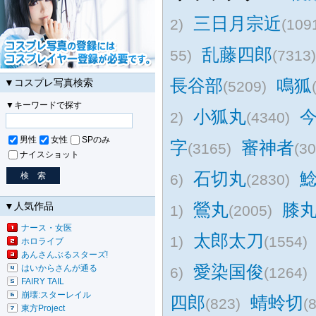
三日月宗近
2)
(109
乱藤四郎
55)
(7313)
長谷部
鳴狐
▼コスプレ写真検索
(5209)
▼キーワードで探す
小狐丸
2)
(4340)
男性
女性
SPのみ
字
審神者
(3165)
(30
ナイスショット
石切丸
6)
(2830)
鶯丸
膝
▼人気作品
1)
(2005)
ナース・女医
太郎太刀
1)
(1554)
ホロライブ
あんさんぶるスターズ!
愛染国俊
はいからさんが通る
6)
(1264)
FAIRY TAIL
崩壊:スターレイル
四郎
蜻蛉切
(823)
(
東方Project