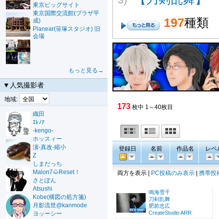
東京ビッグサイト
東京国際交流館(プラザ平
197
種類
成)
Planear(笹塚スタジオ) 旧
会場
もっと見る→
▼人気撮影者
地域:
173
枚中 1～40枚目
織田
ｴﾚﾉｱ
-kengo-
ホッスィー
濵-真改-縮小
登録日
名前
作品名
レベ
Z
しまだっち
Malon7🌰Reset！
両方を表示 |
PC投稿のみ表示
|
携帯投
さとぽん
Atsushi
鳴海雪千
Kobe(構図の処方箋)
刀剣乱舞
月影流世@kanmode
肥前忠広
CreateStudio ARR
ヨッーシー