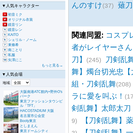
んのすけ
薙刀
(37)
▼人気キャラクター
初音ミク
オリジナル衣装
鏡音リン
鏡音レン
関連同盟:
コスプ
KAITO
シェリル・ノーム
東條希
者がレイヤーさん
南ことり
私服
刀】
刀剣乱
(245)
矢澤にこ
もっと見る→
舞】燭台切光忠【
▼人気会場
組・刀剣乱舞
地域:
(208)
大阪南港ATC館内+野外O's
ラに愛を叫ぶ！
(1
パーク
東京ファッションタウンビ
ル「TFT」
剣乱舞】太郎太刀
HACOSTADIUM 大阪
名古屋市公会堂
【刀剣乱舞】
9)
Booty東京
としまえん
【刀剣乱舞】
東京ドームシティ
3)