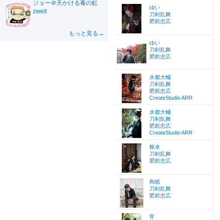
ジョー＠天かける毒の虹
ゆい
zweit
刀剣乱舞
肥前忠広
もっと見る→
ゆい
刀剣乱舞
肥前忠広
水都大輔
刀剣乱舞
肥前忠広
CreateStudio ARR
水都大輔
刀剣乱舞
肥前忠広
CreateStudio ARR
枢水
刀剣乱舞
肥前忠広
和紙
刀剣乱舞
肥前忠広
宵