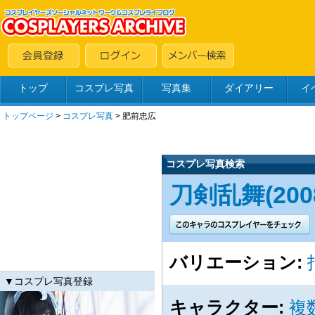
トップ
コスプレ写真
写真集
ダイアリー
イ
トップページ
>
コスプレ写真
>
肥前忠広
コスプレ写真検索
刀剣乱舞(2008
バリエーション:
▼コスプレ写真登録
キャラクター:
複