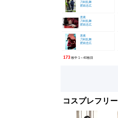
刀剣乱舞
肥前忠広
恵夜
刀剣乱舞
肥前忠広
恵夜
刀剣乱舞
肥前忠広
173
枚中 1～40枚目
コスプレフリー