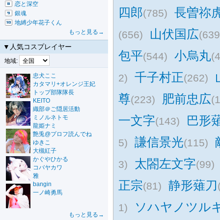
恋と深空
四郎
長曽祢
(785)
銀魂
地縛少年花子くん
山伏国広
もっと見る→
(656)
(639
▼人気コスプレイヤー
包平
小烏丸
(544)
(
地域:
千子村正
忠犬ここ
2)
(262)
カタマリ+オレンジ王妃
トップ部隊隊長
尊
肥前忠広
(223)
(
KEITO
織部＠ご隠居活動
一文字
巴形
ミノルネトモ
(143)
龍姫ナミ
艶兎@プロフ読んでね
謙信景光
5)
(115)
ゆきこ
大槻紅子
かぐやひかる
太閤左文字
3)
(99)
コバヤカワ
雅
正宗
静形薙刀
(81)
bangin
一ノ崎勇馬
ソハヤノツル
1)
もっと見る→