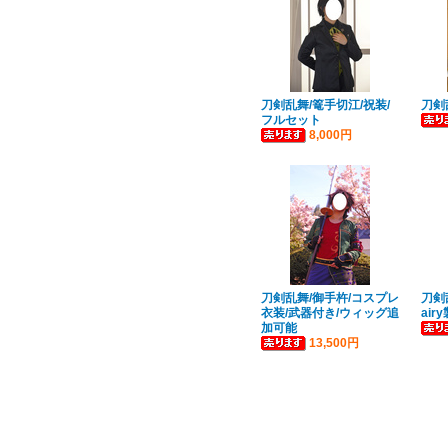
刀剣乱舞/篭手切江/祝装/
刀剣
フルセット
8,000円
刀剣乱舞/御手杵/コスプレ
刀剣
衣装/武器付き/ウィッグ追
airy
加可能
13,500円