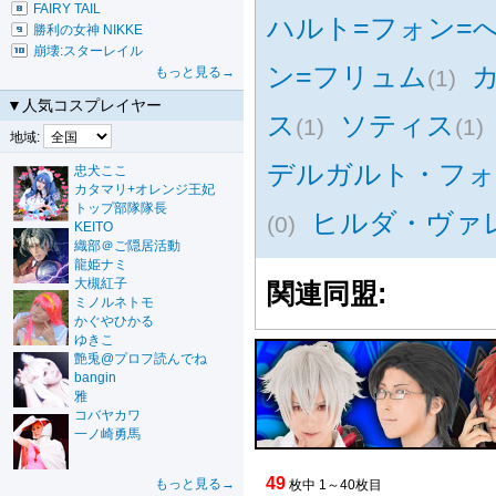
FAIRY TAIL
ハルト=フォン=
勝利の女神 NIKKE
崩壊:スターレイル
ン=フリュム
もっと見る→
(1)
▼人気コスプレイヤー
ス
ソティス
(1)
(1)
地域:
デルガルト・フォ
忠犬ここ
カタマリ+オレンジ王妃
トップ部隊隊長
ヒルダ・ヴァ
(0)
KEITO
織部＠ご隠居活動
龍姫ナミ
大槻紅子
関連同盟:
ミノルネトモ
かぐやひかる
ゆきこ
艶兎@プロフ読んでね
bangin
雅
コバヤカワ
一ノ崎勇馬
49
もっと見る→
枚中 1～40枚目