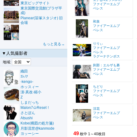
東京ビッグサイト
ファイアーエムブ
東京国際交流館(プラザ平
ベレス
成)
Planear(笹塚スタジオ) 旧
和泉
会場
ファイアーエムブ
ベレス
りりぃ
もっと見る→
ファイアーエムブ
ベレス
▼人気撮影者
ラグーナテンボス
地域:
刹那：エルザも募
ファイアーエムブ
織田
ベレス
ｴﾚﾉｱ
-kengo-
ホッスィー
ちどり
ファイアーエムブ
濵-真改-縮小
ベレス
Z
しまだっち
Malon7🌰Reset！
涼花
さとぽん
ファイアーエムブ
ベレス
Atsushi
Kobe(構図の処方箋)
月影流世@kanmode
49
ヨッーシー
枚中 1～40枚目