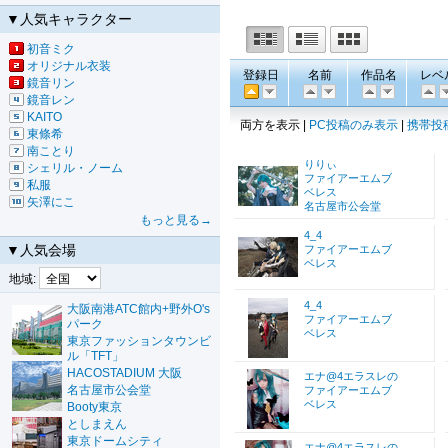
▼人気キャラクター
初音ミク
オリジナル衣装
登録日
名前
作品名
レベ
鏡音リン
鏡音レン
KAITO
両方を表示 |
PC投稿のみ表示
|
携帯投
東條希
南ことり
りりぃ
シェリル・ノーム
ファイアーエムブ
私服
ベレス
矢澤にこ
名古屋市公会堂
もっと見る→
4_4
▼人気会場
ファイアーエムブ
ベレス
地域:
4_4
大阪南港ATC館内+野外O's
ファイアーエムブ
パーク
ベレス
東京ファッションタウンビ
ル「TFT」
HACOSTADIUM 大阪
エナ@4エラスレの
名古屋市公会堂
ファイアーエムブ
ベレス
Booty東京
としまえん
東京ドームシティ
エナ@4エラスレの