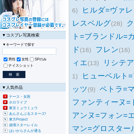
ヒルダ=ヴァレ
6)
レスベルグ
ク
(28)
ト=ブランドル=
▼コスプレ写真検索
▼キーワードで探す
ド
フレン
(16)
(16)
男性
女性
SPのみ
ィエ
リシテア
(13)
ナイスショット
ヒューベルト=
1)
ッツ
ペトラ=
▼人気作品
(9)
ナース・女医
ファンティーヌ=
ホロライブ
東京ミュウミュウ
アンヌ=フォン=
あんさんぶるスターズ!
東方Project
崩壊スターレイル
マン=グロスター
はいからさんが通る