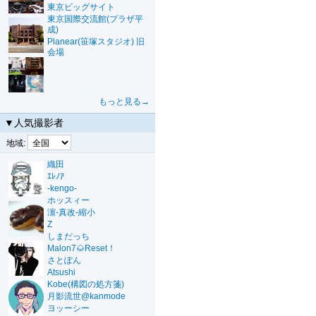
東京ビッグサイト
東京国際交流館(プラザ平
成)
Planear(笹塚スタジオ) 旧
会場
もっと見る→
▼人気撮影者
地域:
織田
ｴﾚﾉｱ
-kengo-
ホッスィー
濵-真改-縮小
Z
しまだっち
Malon7🌰Reset！
さとぽん
Atsushi
Kobe(構図の処方箋)
月影流世@kanmode
ヨッーシー