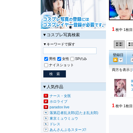
1
枚中 1枚目
▼コスプレ写真検索
▼キーワードで探す
登録日
男性
女性
SPのみ
ナイスショット
両方を表示 |
▼人気作品
ナース・女医
ホロライブ
1
枚中 1枚目
paradox live
落第忍者乱太郎(忍たま乱太郎)
東京ミュウミュウ
ドレス
あんさんぶるスターズ!