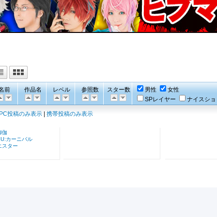
名前
作品名
レベル
参照数
スター数
男性
女性
SPレイヤー
ナイスショ
PC投稿のみ表示
|
携帯投稿のみ表示
御伽
NU:カーニバル
エスター