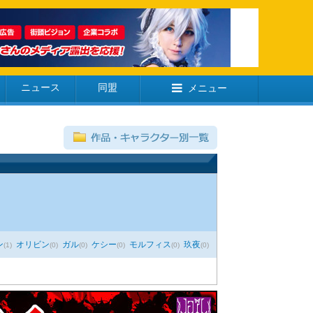
ニュース
同盟
メニュー
ン
オリビン
ガル
ケシー
モルフィス
玖夜
(1)
(0)
(0)
(0)
(0)
(0)