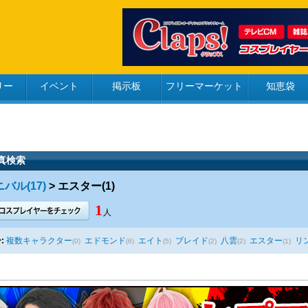
リー
イベント
掲示板
フリーマーケット
知恵袋
真検索
バル(17)
> エスター(1)
1
人
:
複数キャラクター
エドモンド
エイト
ブレイド
八雲
エスター
リ
(0)
(6)
(5)
(2)
(2)
(1)