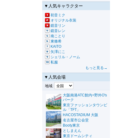
▼人気キャラクター
初音ミク
オリジナル衣装
鏡音リン
鏡音レン
南ことり
東條希
KAITO
矢澤にこ
シェリル・ノーム
私服
もっと見る→
▼人気会場
地域:
大阪南港ATC館内+野外O's
パーク
東京ファッションタウンビ
ル「TFT」
HACOSTADIUM 大阪
名古屋市公会堂
Booty東京
としまえん
東京ドームシティ