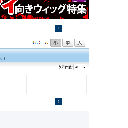
1
ット
表示件数:
1