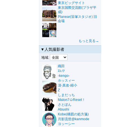
東京ビッグサイト
東京国際交流館(プラザ平
成)
Planear(笹塚スタジオ) 旧
会場
もっと見る→
▼人気撮影者
地域:
織田
ｴﾚﾉｱ
-kengo-
ホッスィー
濵-真改-縮小
Z
しまだっち
Malon7🌰Reset！
さとぽん
Atsushi
Kobe(構図の処方箋)
月影流世@kanmode
ヨッーシー