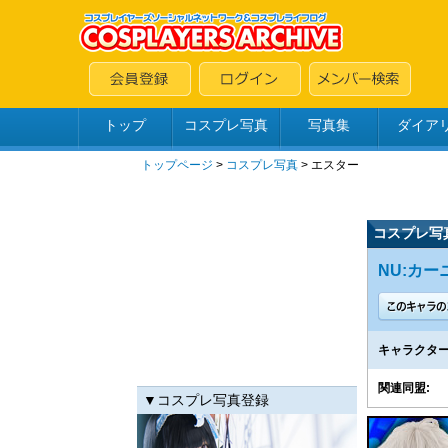
トップ
コスプレ写真
写真集
ダイア
トップページ
>
コスプレ写真
>
エスター
コスプレ写
NU:カーニ
キャラクター
関連同盟:
▼コスプレ写真登録