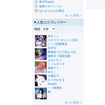
東方Project
崩壊スターレイル
はいからさんが通る
もっと見る→
▼人気コスプレイヤー
地域:
忠犬ここ
カタマリ+オレンジ王妃
トップ部隊隊長
KEITO
艶兎@プロフ読んでね
織部＠ご隠居活動
ももいちご
ミノルネトモ
龍姫ナミ
ゆきこ
大槻紅子
かぐやひかる
bangin
一ノ崎勇馬
雅
もっと見る→