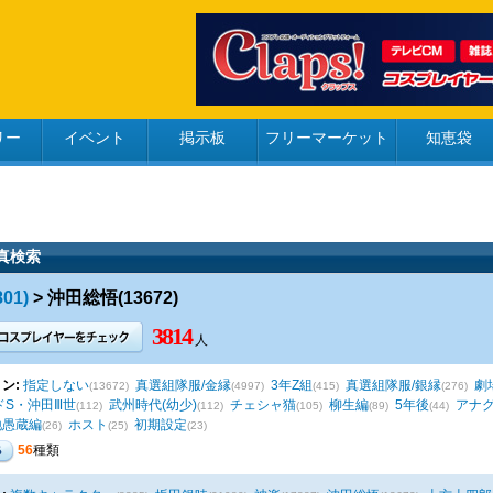
リー
イベント
掲示板
フリーマーケット
知恵袋
真検索
01)
> 沖田総悟(13672)
3814
人
ン:
指定しない
真選組隊服/金縁
3年Z組
真選組隊服/銀縁
劇
(13672)
(4997)
(415)
(276)
ドS・沖田Ⅲ世
武州時代(幼少)
チェシャ猫
柳生編
5年後
アナグ
(112)
(112)
(105)
(89)
(44)
地愚蔵編
ホスト
初期設定
(26)
(25)
(23)
56
種類