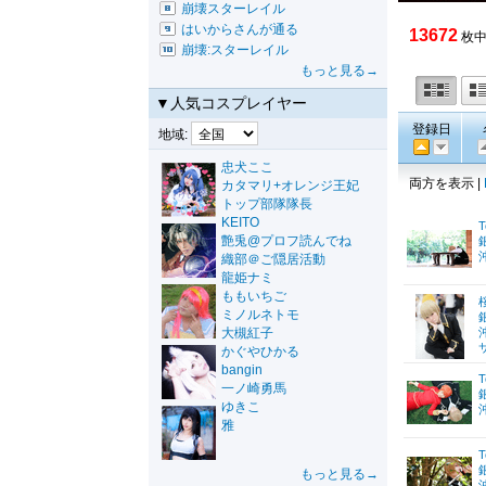
崩壊スターレイル
はいからさんが通る
13672
枚中
崩壊:スターレイル
もっと見る→
▼人気コスプレイヤー
登録日
地域:
忠犬ここ
両方を表示 |
カタマリ+オレンジ王妃
トップ部隊隊長
KEITO
T
艶兎@プロフ読んでね
織部＠ご隠居活動
龍姫ナミ
ももいちご
ミノルネトモ
大槻紅子
かぐやひかる
bangin
T
一ノ崎勇馬
ゆきこ
雅
T
もっと見る→