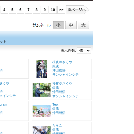
4
5
6
7
8
9
10
>>
ット
表示件数:
桜夜＠さくや
銀魂
沖田総悟
悟
サンシャインシテ
さくや
桜夜＠さくや
銀魂
悟
沖田総悟
ャインシテ
サンシャインシテ
ura☆
Teo.
銀魂
悟
沖田総悟
たらこ
銀魂
悟
沖田総悟