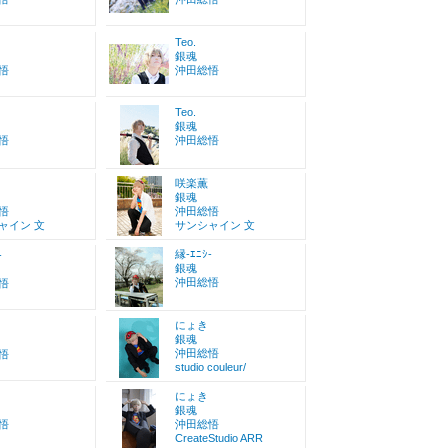
Teo.
銀魂
悟
沖田総悟
Teo.
銀魂
悟
沖田総悟
咲楽薫
銀魂
悟
沖田総悟
ャイン 文
サンシャイン 文
縁-ｴﾆｼ-
-
銀魂
沖田総悟
悟
にょき
銀魂
沖田総悟
悟
studio couleur/
にょき
銀魂
悟
沖田総悟
CreateStudio ARR