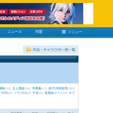
ニュース
同盟
メニュー
場版
まん選組
非番服
総子(沖田総悟♀)
(191)
(189)
(174)
(13
ラED
ソウゴ13
干支
真選組コート
オリ
(35)
(35)
(33)
(30)