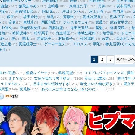
:
複数キャラクター
坂田銀時
神楽
沖田総悟
土方十四郎
(8385)
(21080)
(17887)
(13672)
近藤勲
猿飛あやめ
山崎退
来島また子
月詠
坂本辰馬
(2747)
(2137)
(1930)
(1704)
(1623)
(1
村妙
伊東鴨太郎
阿伏兎
沖田ミツバ
河上万斉
寺門通
(690)
(575)
(560)
(516)
(462)
(420)
銀子
坂田金時
陸奥
斉藤終
泥水次郎長
泥水平子
235)
(209)
(187)
(175)
(132)
(123)
(123)
ン
定春
東城歩
岡田似蔵
ジャスタウェイ
武蔵
武市変平太
(98)
(85)
(78)
(72)
(70)
(59)
(55)
外道丸
空知英秋先生
西郷特盛
寺田辰五郎
魘魅
徳川茂茂
(36)
(36)
(36)
(34)
(34)
(31)
月雄
時間泥棒
松平栗子
白血球王
本城狂死郎
地雷亜
トモエ50
(23)
(23)
(23)
(23)
(21)
(21)
源外
虚
晴太
沖田総子
村田鉄子
柱阿腐郎
云業
白水ピン子
(16)
(16)
(15)
(14)
(14)
(14)
(12)
原進之進
真選組隊士
ゲーマー星人
エロメス
華陀
参丸伍號(くりんち
(11)
(11)
(10)
(8)
(8)
ネ子
(7)
1
2
3
Jﾚｲﾔｰ同盟
銀魂レイヤー
銀魂同盟
コスプレパフォーマンスに興味
(4903)
(4735)
(4357)
まじでか
女装が似合う男子萌え！
初出しは撃沈
週刊少年
1515)
(1466)
(1399)
(1388)
てイイじゃない。
日本古来の伝統がすき
歴史上の人物が好き
腐女子
(1329)
(1297)
(1281)
哉同盟
夜兎族
あの二人は幸せになるべきなのに・・・
(1208)
(1153)
(1141)
393
種類