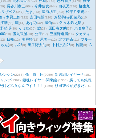
高杉晋助
神威
志村新八
桂小
(11019)
(9712)
(7372)
(4476)
長谷川泰三
今井信女
白夜叉
柳生九
159)
(904)
(844)
(836)
エリザベス
たま
星海坊主
松平片栗虎
(357)
(313)
(293)
(27
佐々木異三郎
吉田松陽
お登勢(寺田綾乃)
(122)
(120)
(10
江華
朧
あずみ
鳳仙
佐々木鉄之助
(53)
(44)
(42)
(42)
(4
結野晴明
そよ姫
鯱
原田右之助
ハタ皇子
(30)
(29)
(28)
(27)
(2
00
伍丸弐號
公子
巳厘野道満
タカティ
(19)
(18)
(17)
(16)
日輪
南戸粋
尾美一
北大路斎
ブルー
(12)
(12)
(12)
(12)
(11)
ゃん)
八郎
黒子野太助
中村京次郎
鈴蘭
六
(8)
(8)
(8)
(8)
(8)
シンシン
低 血 圧
新選組レイヤー＊
(2255)
(2059)
(181
ジャンプ
銀魂レイヤー-関東編-
腐っても銀魂
(1362)
(1350)
だけど乙女なんです！！！
杉田智和が好きだ。
(1256)
(1