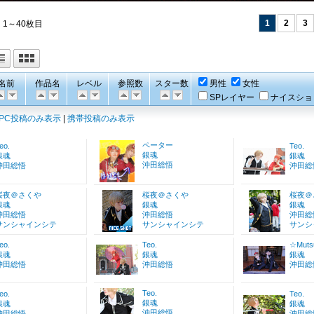
1
2
3
 1～40枚目
名前
作品名
レベル
参照数
スター数
男性
女性
SPレイヤー
ナイスショ
PC投稿のみ表示
|
携帯投稿のみ表示
ペーター
eo.
Teo.
銀魂
銀魂
銀魂
沖田総悟
沖田総悟
沖田総
桜夜＠さくや
桜夜＠さくや
桜夜＠
銀魂
銀魂
銀魂
沖田総悟
沖田総悟
沖田総
サンシャインシテ
サンシャインシテ
サンシ
eo.
Teo.
☆Muts
銀魂
銀魂
銀魂
沖田総悟
沖田総悟
沖田総
Teo.
eo.
Teo.
銀魂
銀魂
銀魂
沖田総悟
沖田総悟
沖田総