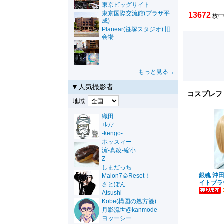
東京ビッグサイト
東京国際交流館(プラザ平
13672
枚中
成)
Planear(笹塚スタジオ) 旧
会場
もっと見る→
▼人気撮影者
コスプレフ
地域:
織田
ｴﾚﾉｱ
-kengo-
ホッスィー
濵-真改-縮小
Z
しまだっち
銀魂 沖
Malon7🌰Reset！
イトブラ
さとぽん
Atsushi
Kobe(構図の処方箋)
月影流世@kanmode
ヨッーシー