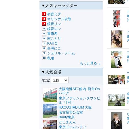
▼人気キャラクター
T
初音ミク
オリジナル衣装
鏡音リン
鏡音レン
☆
東條希
南ことり
KAITO
矢澤にこ
T
シェリル・ノーム
私服
もっと見る→
▼人気会場
T
地域:
大阪南港ATC館内+野外O's
パーク
縁
東京ファッションタウンビ
ル「TFT」
HACOSTADIUM 大阪
名古屋市公会堂
Booty東京
としまえん
東京ドームシティ