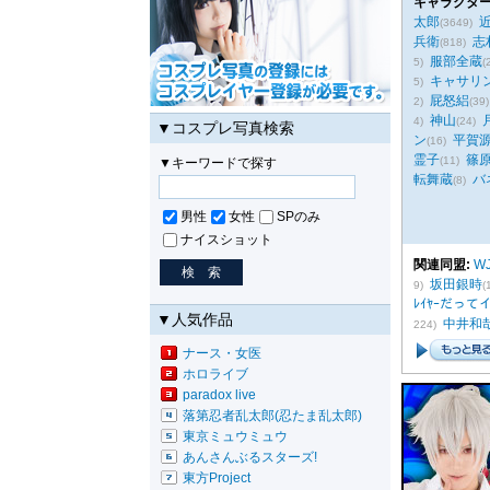
キャラクター
太郎
(3649)
兵衛
志
(818)
服部全蔵
5)
(
キャサリ
5)
屁怒絽
2)
(39)
神山
4)
(24)
▼コスプレ写真検索
ン
平賀
(16)
霊子
篠
(11)
▼キーワードで探す
転舞蔵
バ
(8)
男性
女性
SPのみ
ナイスショット
関連同盟:
W
坂田銀時
9)
(
ﾚｲﾔｰだっ
▼人気作品
中井和
224)
ナース・女医
ホロライブ
paradox live
落第忍者乱太郎(忍たま乱太郎)
東京ミュウミュウ
あんさんぶるスターズ!
東方Project