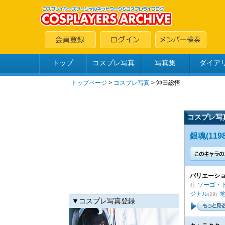
トップ
コスプレ写真
写真集
ダイア
トップページ
>
コスプレ写真
>
沖田総悟
コスプレ写
銀魂(1198
バリエーショ
ソーゴ・
4)
ジナル
(29)
▼コスプレ写真登録