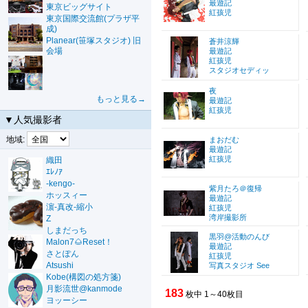
最遊記
東京ビッグサイト
紅孩児
東京国際交流館(プラザ平
成)
Planear(笹塚スタジオ) 旧
蒼井涼輝
会場
最遊記
紅孩児
スタジオセディッ
夜
もっと見る→
最遊記
紅孩児
▼人気撮影者
地域:
まおだむ
最遊記
紅孩児
織田
ｴﾚﾉｱ
-kengo-
紫月たろ＠復帰
ホッスィー
最遊記
濵-真改-縮小
紅孩児
湾岸撮影所
Z
しまだっち
黒羽@活動のんび
Malon7🌰Reset！
最遊記
さとぽん
紅孩児
Atsushi
写真スタジオ See
Kobe(構図の処方箋)
月影流世@kanmode
183
枚中 1～40枚目
ヨッーシー