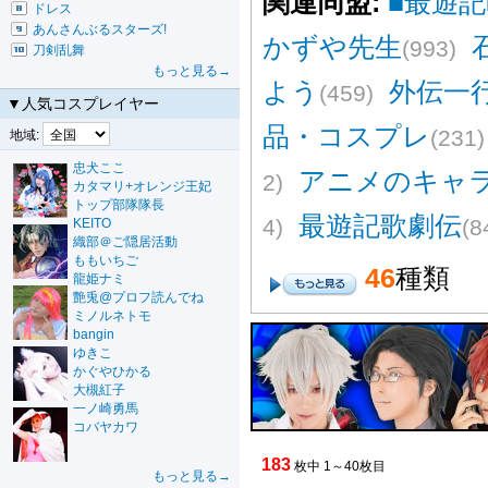
関連同盟:
■最遊記
ドレス
あんさんぶるスターズ!
かずや先生
(993)
刀剣乱舞
もっと見る→
よう
外伝一
(459)
▼人気コスプレイヤー
品・コスプレ
(231)
地域:
忠犬ここ
アニメのキャ
2)
カタマリ+オレンジ王妃
トップ部隊隊長
最遊記歌劇伝
4)
(8
KEITO
織部＠ご隠居活動
ももいちご
46
種類
龍姫ナミ
艶兎@プロフ読んでね
ミノルネトモ
bangin
ゆきこ
かぐやひかる
大槻紅子
一ノ崎勇馬
コバヤカワ
183
枚中 1～40枚目
もっと見る→