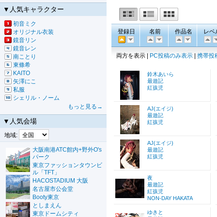
▼人気キャラクター
初音ミク
登録日
名前
作品名
レベ
オリジナル衣装
鏡音リン
鏡音レン
両方を表示 |
PC投稿のみ表示
|
携帯投
南ことり
東條希
KAITO
鈴木あいら
矢澤にこ
最遊記
紅孩児
私服
シェリル・ノーム
もっと見る→
AJ(エイジ)
最遊記
▼人気会場
紅孩児
地域:
AJ(エイジ)
大阪南港ATC館内+野外O's
最遊記
パーク
紅孩児
東京ファッションタウンビ
ル「TFT」
夜
HACOSTADIUM 大阪
最遊記
名古屋市公会堂
紅孩児
Booty東京
NON-DAY HAKATA
としまえん
ゆきと
東京ドームシティ