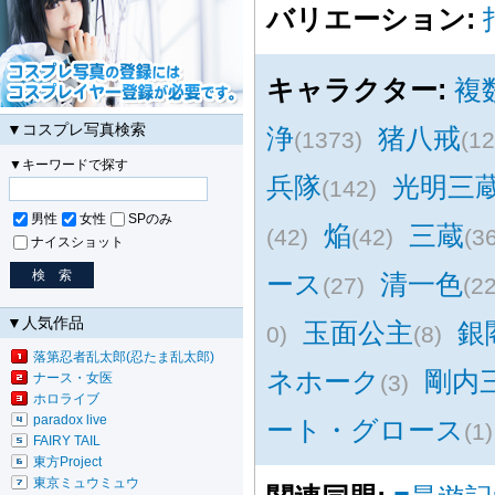
バリエーション:
キャラクター:
複
▼コスプレ写真検索
浄
猪八戒
(1373)
(12
▼キーワードで探す
兵隊
光明三
(142)
男性
女性
SPのみ
焔
三蔵
(42)
(42)
(3
ナイスショット
ース
清一色
(27)
(22
▼人気作品
玉面公主
銀
0)
(8)
落第忍者乱太郎(忍たま乱太郎)
ネホーク
剛内
ナース・女医
(3)
ホロライブ
paradox live
ート・グロース
(1)
FAIRY TAIL
東方Project
東京ミュウミュウ