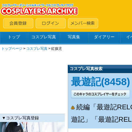
トップ
コスプレ写真
写真集
ダイアリー
イ
トップページ
>
コスプレ写真
>
紅孩児
コスプレ写真検索
最遊記(8458)
続編「最遊記RELO
▼コスプレ写真登録
遊記」「最遊記RELO