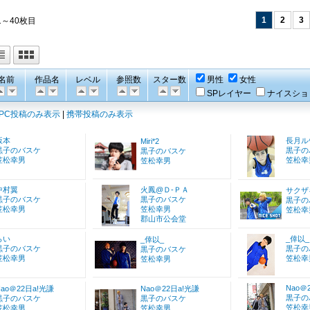
1
2
3
1～40枚目
名前
作品名
レベル
参照数
スター数
男性
女性
SPレイヤー
ナイスショ
PC投稿のみ表示
|
携帯投稿のみ表示
坂本
長月ル
Miri*2
黒子のバスケ
黒子の
黒子のバスケ
笠松幸男
笠松幸
笠松幸男
中村翼
火鳳@Ｄ-ＰＡ
サクザ
黒子のバスケ
黒子のバスケ
黒子の
笠松幸男
笠松幸男
笠松幸
郡山市公会堂
らい
_倖以_
_倖以_
黒子のバスケ
黒子の
黒子のバスケ
笠松幸男
笠松幸
笠松幸男
Nao＠
Nao＠22日a!光謙
Nao＠22日a!光謙
黒子の
黒子のバスケ
黒子のバスケ
笠松幸
笠松幸男
笠松幸男