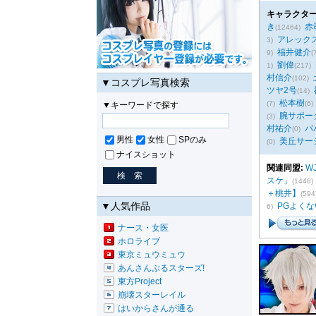
キャラクター
き
赤
(12464)
アレック
3)
福井健介
9)
(
劉偉
1)
(217)
村信介
(102)
▼コスプレ写真検索
ツヤ2号
(14)
松本樹
(7)
(6)
▼キーワードで探す
腕サポー
(3)
村祐介
パ
(0)
男性
女性
SPのみ
美丘サー
(0)
ナイスショット
関連同盟:
W
スケ」
(1448)
＋桃井】
(594
▼人気作品
PGよく
6)
ナース・女医
ホロライブ
東京ミュウミュウ
あんさんぶるスターズ!
東方Project
崩壊スターレイル
はいからさんが通る