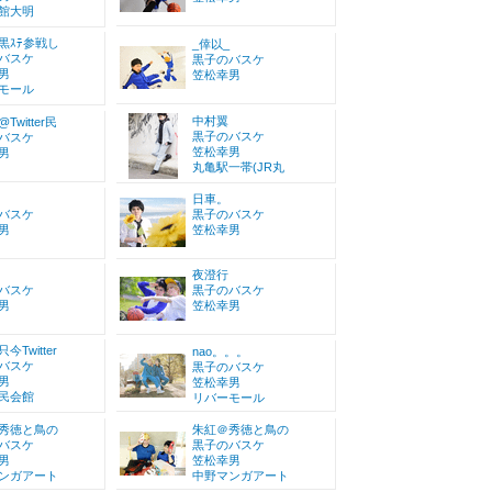
館大明
黒ｽﾃ参戦し
_倖以_
バスケ
黒子のバスケ
男
笠松幸男
モール
中村翼
Twitter民
黒子のバスケ
バスケ
笠松幸男
男
丸亀駅一帯(JR丸
日車。
バスケ
黒子のバスケ
男
笠松幸男
夜澄行
バスケ
黒子のバスケ
男
笠松幸男
今Twitter
nao。。。
バスケ
黒子のバスケ
男
笠松幸男
民会館
リバーモール
秀徳と鳥の
朱紅＠秀徳と鳥の
バスケ
黒子のバスケ
男
笠松幸男
ンガアート
中野マンガアート