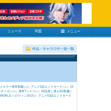
ニュース
同盟
メニュー
メカラー海常制服
アニメ3話エンドカード
16
(193)
(141)
ーディガン
海常Tシャツ
30話差し替えED私服
(62)
(21)
(1
-WORLD ハロウィン2015
アニメ53話エンドカード
(9)