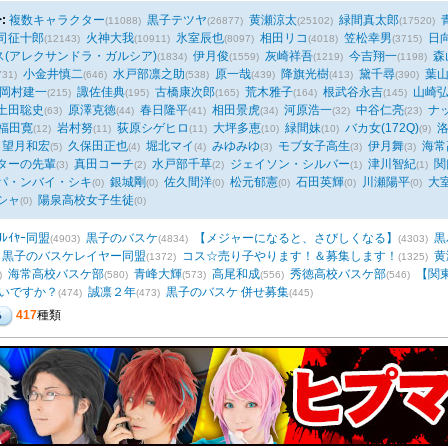
:
複数キャラクター
黒子テツヤ
黄瀬涼太
緑間真太郎
(11088)
(26877)
(25102)
(17520)
司征十郎
火神大我
氷室辰也
相田リコ
笠松幸男
日
(12143)
(10911)
(8097)
(4018)
(3715)
ス(アレクサンドラ・ガルシア)
伊月俊
灰崎祥吾
今吉翔一
森
(1834)
(1559)
(1219)
(1198)
小金井慎二
水戸部凛之助
原一哉
降旗光樹
黛千尋
葉
731)
(646)
(538)
(439)
(413)
(390)
岡村建一
諏佐佳典
古橋康次郎
荒木雅子
根武谷永吉
山崎
(215)
(195)
(165)
(164)
(145)
土田聡史
原澤克徳
春日隆平
相田景虎
河原浩一
中谷仁亮
ナ
(63)
(44)
(41)
(34)
(32)
(23)
福田寛
岩村努
荻原シゲヒロ
大坪多恵
緑間妹
バカ女(172Q)
(12)
(11)
(11)
(10)
(10)
(9)
望月和宏
久保田正也
堀北マイ
みゆみゆ
モブ女子高生
伊月舞
海常
(5)
(4)
(4)
(3)
(3)
(3)
ターの先輩
真田コーチ
水戸部千草
ジェイソン・シルバー
津川智紀
関
(3)
(2)
(2)
(1)
(1)
パ・ンバイ・シキ
銀城剛
佐久間洋
松元郁憲
石田英輝
川瀬陽平
大
(0)
(0)
(0)
(0)
(0)
(0)
シャ
陽泉高校女子生徒
(0)
(0)
Jﾚｲﾔｰ同盟
黒子のバスケ
【メジャーになると、さびしくなる】
黒
(4903)
(4834)
(4303)
黒子のバスケレイヤー同盟
コス☆売り子やります！＆募集します！
黄
(1372)
(1325)
海常高校バスケ部
青峰大輝
高尾和成
秀徳高校バスケ部
【関
)
(580)
(573)
(556)
(546)
ないですか？
誠凛２年
黒子のバスケ 併せ募集
(474)
(473)
(445)
417
種類