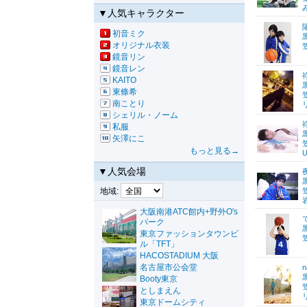
▼人気キャラクター
初音ミク
オリジナル衣装
鏡音リン
鏡音レン
KAITO
東條希
南ことり
シェリル・ノーム
私服
矢澤にこ
もっと見る→
U
▼人気会場
地域:
大阪南港ATC館内+野外O's
パーク
東京ファッションタウンビ
ル「TFT」
HACOSTADIUM 大阪
名古屋市公会堂
Booty東京
としまえん
東京ドームシティ