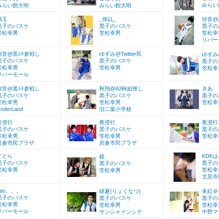
みらい
みらい館大明
みらい館大明
陽玉
_倖以_
祢音@
黒子のバスケ
黒子のバスケ
黒子の
笠松幸男
笠松幸男
笠松幸
リバー
祢音@黒ｽﾃ参戦し
ゆずみ@Twitter民
ゆずみ@
黒子のバスケ
黒子のバスケ
黒子の
笠松幸男
笠松幸男
笠松幸
リバーモール
祢音@黒ｽﾃ参戦し
秋翔@A3秋組推し
きあ
黒子のバスケ
黒子のバスケ
黒子の
笠松幸男
笠松幸男
笠松幸
nderLand
旧二葉小学校
夜澄行
夜澄行
夜澄行
黒子のバスケ
黒子のバスケ
黒子の
笠松幸男
笠松幸男
笠松幸
岩倉市民プラザ
岩倉市民プラザ
てとら
KDKは只
鏡
黒子のバスケ
黒子の
黒子のバスケ
笠松幸男
笠松幸
笠松幸男
北見市
nao。。。
緑夏(りょくなつ)
朱紅＠
黒子のバスケ
黒子のバスケ
黒子の
笠松幸男
笠松幸男
笠松幸
リバーモール
サンシャインシテ
中野マ