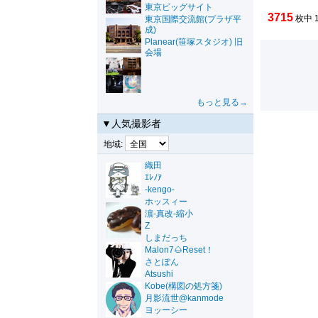
東京ビッグサイト
3715
枚中 
東京国際交流館(プラザ平
成)
Planear(笹塚スタジオ) 旧
会場
もっと見る→
▼人気撮影者
地域:
織田
ｴﾚﾉｱ
-kengo-
ホッスィー
濵-真改-縮小
Z
しまだっち
Malon7🌰Reset！
さとぽん
Atsushi
Kobe(構図の処方箋)
月影流世@kanmode
ヨッーシー