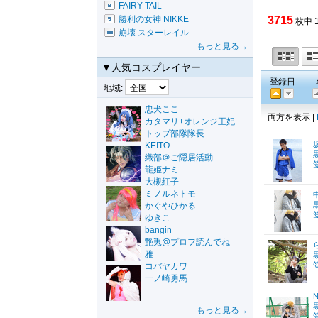
FAIRY TAIL
勝利の女神 NIKKE
3715
枚中 
崩壊:スターレイル
もっと見る→
▼人気コスプレイヤー
登録日
地域:
忠犬ここ
両方を表示 |
カタマリ+オレンジ王妃
トップ部隊隊長
KEITO
織部＠ご隠居活動
龍姫ナミ
大槻紅子
ミノルネトモ
かぐやひかる
ゆきこ
bangin
艶兎@プロフ読んでね
雅
コバヤカワ
一ノ崎勇馬
もっと見る→