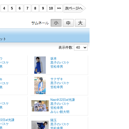
4
5
6
7
8
9
10
>>
ット
表示件数:
ウ
坂本
バスケ
黒子のバスケ
男
笠松幸男
サクザキ
キ
黒子のバスケ
バスケ
笠松幸男
男
Nao＠22日a!光謙
バスケ
黒子のバスケ
男
笠松幸男
みらい館大明
22日a!光謙
陽玉
バスケ
黒子のバスケ
男
笠松幸男