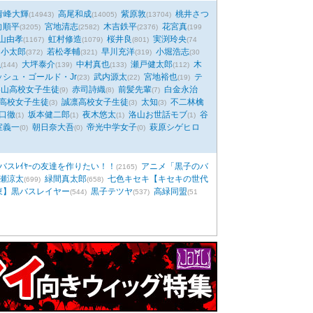
青峰大輝
高尾和成
紫原敦
桃井さつ
(14943)
(14005)
(13704)
向順平
宮地清志
木吉鉄平
花宮真
(3205)
(2582)
(2376)
(199
山由孝
虹村修造
桜井良
実渕玲央
(1167)
(1079)
(801)
(74
山小太郎
若松孝輔
早川充洋
小堀浩志
(372)
(321)
(319)
(30
弘
大坪泰介
中村真也
瀬戸健太郎
木
(144)
(139)
(133)
(112)
ッシュ・ゴールド・Jr
武内源太
宮地裕也
テ
(23)
(22)
(19)
洛山高校女子生徒
赤司詩織
前髪先輩
白金永治
(9)
(8)
(7)
高校女子生徒
誠凛高校女子生徒
太知
不二林檎
(3)
(3)
(3)
口徹
坂本健二郎
夜木悠太
洛山お世話モブ
谷
(1)
(1)
(1)
(1)
室義一
朝日奈大吾
帝光中学女子
萩原シゲヒロ
(0)
(0)
(0)
バスﾚｲﾔｰの友達を作りたい！！
アニメ「黒子のバ
(2165)
瀬涼太
緑間真太郎
七色キセキ【キセキの世代
(699)
(658)
東】黒バスレイヤー
黒子テツヤ
高緑同盟
(544)
(537)
(51