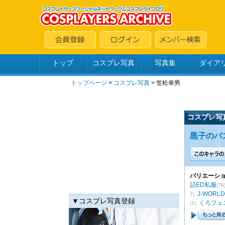
トップ
コスプレ写真
写真集
ダイア
トップページ
>
コスプレ写真
>
笠松幸男
コスプレ写
黒子のバスケ
バリエーショ
話ED私服
(76
J-WOR
7)
▼コスプレ写真登録
くろフェス!
(7)