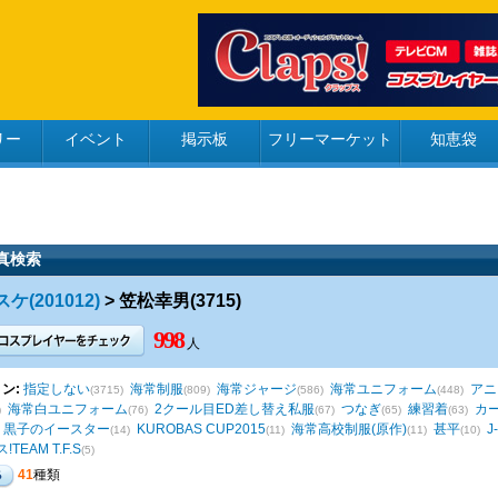
リー
イベント
掲示板
フリーマーケット
知恵袋
真検索
(201012)
> 笠松幸男(3715)
998
人
ン:
指定しない
海常制服
海常ジャージ
海常ユニフォーム
アニ
(3715)
(809)
(586)
(448)
海常白ユニフォーム
2クール目ED差し替え私服
つなぎ
練習着
カ
)
(76)
(67)
(65)
(63)
LD 黒子のイースター
KUROBAS CUP2015
海常高校制服(原作)
甚平
J
(14)
(11)
(11)
(10)
TEAM T.F.S
(5)
41
種類