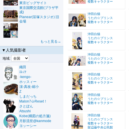
複数キャラクター
東京ビッグサイト
東京国際交流館(プラザ平
成)
沖田白猫
Planear(笹塚スタジオ) 旧
うたの☆プリンス
会場
複数キャラクター
沖田白猫
うたの☆プリンス
もっと見る→
複数キャラクター
▼人気撮影者
沖田白猫
地域:
うたの☆プリンス
複数キャラクター
織田
ｴﾚﾉｱ
沖田白猫
-kengo-
うたの☆プリンス
ホッスィー
複数キャラクター
濵-真改-縮小
Z
沖田白猫
しまだっち
うたの☆プリンス
Malon7🌰Reset！
複数キャラクター
さとぽん
Atsushi
沖田白猫
Kobe(構図の処方箋)
うたの☆プリンス
月影流世@kanmode
複数キャラクター
ヨッーシー
留辺蘂中央公民館