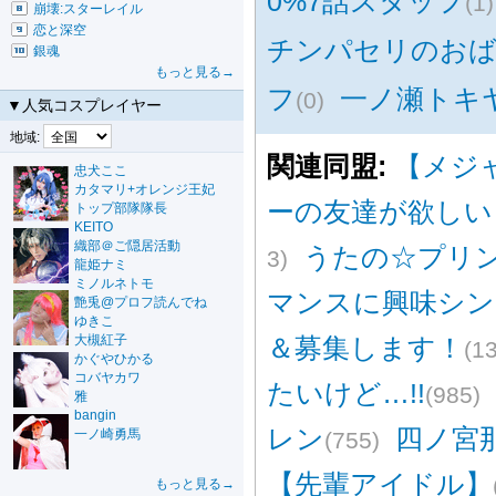
0%7話スタッフ
(1)
崩壊:スターレイル
恋と深空
チンパセリのお
銀魂
もっと見る→
フ
一ノ瀬トキヤ stil
(0)
▼人気コスプレイヤー
地域:
関連同盟:
【メジ
忠犬ここ
カタマリ+オレンジ王妃
ーの友達が欲しい
トップ部隊隊長
KEITO
織部＠ご隠居活動
うたの☆プリンス
3)
龍姫ナミ
ミノルネトモ
マンスに興味シン
艶兎@プロフ読んでね
ゆきこ
大槻紅子
＆募集します！
(1
かぐやひかる
コバヤカワ
たいけど…!!
(985)
雅
bangin
レン
四ノ宮
一ノ崎勇馬
(755)
【先輩アイドル】
もっと見る→