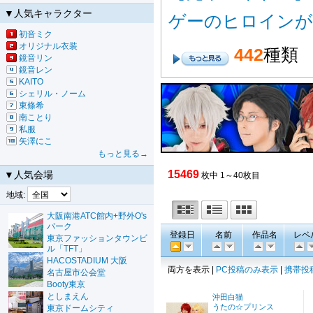
▼人気キャラクター
ゲーのヒロインが
初音ミク
オリジナル衣装
442
種類
鏡音リン
鏡音レン
KAITO
シェリル・ノーム
東條希
南ことり
私服
矢澤にこ
もっと見る→
15469
▼人気会場
枚中 1～40枚目
地域:
大阪南港ATC館内+野外O's
パーク
登録日
名前
作品名
レベ
東京ファッションタウンビ
ル「TFT」
HACOSTADIUM 大阪
両方を表示 |
PC投稿のみ表示
|
携帯投
名古屋市公会堂
Booty東京
としまえん
沖田白猫
うたの☆プリンス
東京ドームシティ