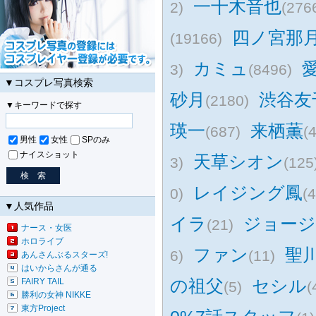
一十木音也
2)
(276
四ノ宮那
(19166)
カミュ
3)
(8496)
▼コスプレ写真検索
砂月
渋谷友
(2180)
▼キーワードで探す
瑛一
来栖薫
(687)
(
男性
女性
SPのみ
ナイスショット
天草シオン
3)
(125
レイジング鳳
0)
(4
▼人気作品
イラ
ジョージ
(21)
ナース・女医
ホロライブ
ファン
聖
6)
(11)
あんさんぶるスターズ!
はいからさんが通る
の祖父
セシル
FAIRY TAIL
(5)
(
勝利の女神 NIKKE
東方Project