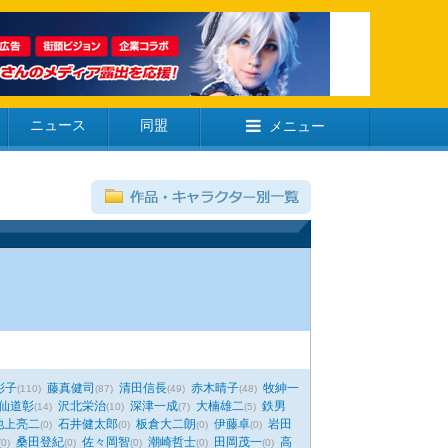
ニュース
同盟
メニュー
彩子
藤真健司
清田信長
赤木晴子
牧紳一
(110)
(87)
(49)
(48)
仙道彰
沢北栄治
深津一成
大楠雄二
鉄男
(14)
(10)
(7)
(5)
池上亮二
石井健太郎
板倉大二朗
伊藤卓
岩田
(0)
(0)
(0)
(0)
桑田登紀
佐々岡智
潮崎哲士
田岡茂一
高
(0)
(0)
(0)
(0)
(0)