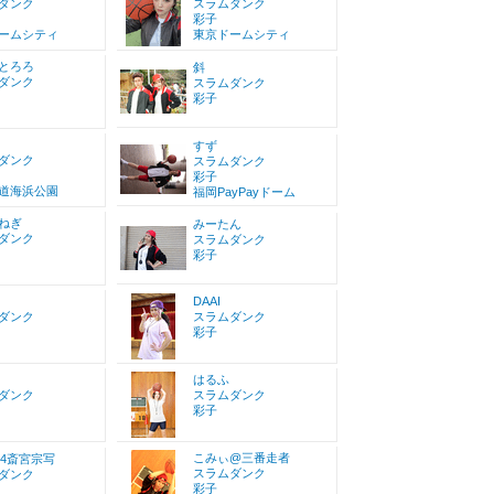
ダンク
スラムダンク
彩子
ームシティ
東京ドームシティ
とろろ
斜
ダンク
スラムダンク
彩子
すず
ダンク
スラムダンク
彩子
道海浜公園
福岡PayPayドーム
ねぎ
みーたん
ダンク
スラムダンク
彩子
DAAI
ダンク
スラムダンク
彩子
はるふ
ダンク
スラムダンク
彩子
こみぃ@三番走者
/4斎宮宗写
スラムダンク
ダンク
彩子