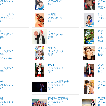
スラムダンク
スラムダンク
スラム
彩子
彩子
彩子
東京ド
しょーとろろ
夜月魁
しょー
スラムダンク
スラムダンク
スラム
彩子
彩子
彩子
斜
☆
すず
スラムダンク
スラムダンク
スラム
彩子
彩子
彩子
海の中
廻
すもも
やくみ
スラムダンク
スラムダンク
スラム
彩子
彩子
彩子
オアシス21
DAAI
DAAI
☆
スラムダンク
スラム
スラムダンク
彩子
彩子
彩子
AAI
マリー
こみぃ@三番走者
スラムダンク
スラム
スラムダンク
彩子
彩子
彩子
夢豚
茶紅*9/4斎宮宗写
茶紅*9
スラムダンク
スラムダンク
スラム
彩子
彩子
彩子