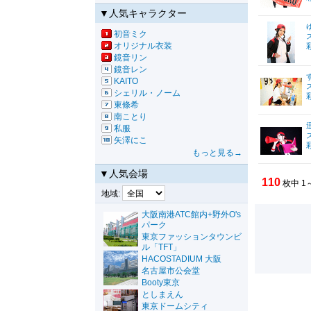
▼人気キャラクター
初音ミク
オリジナル衣装
鏡音リン
鏡音レン
KAITO
シェリル・ノーム
東條希
南ことり
私服
矢澤にこ
もっと見る→
▼人気会場
110
枚中 1
地域:
大阪南港ATC館内+野外O's
パーク
東京ファッションタウンビ
ル「TFT」
HACOSTADIUM 大阪
名古屋市公会堂
Booty東京
としまえん
東京ドームシティ