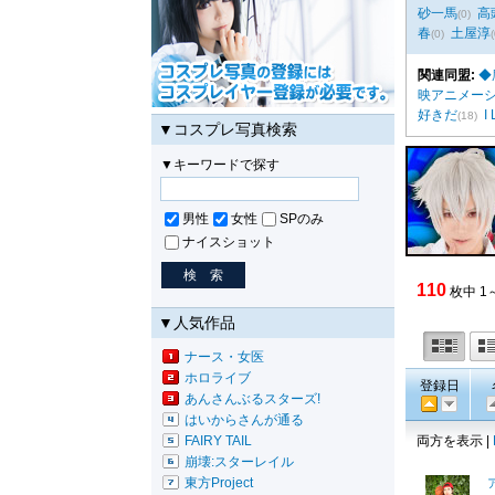
砂一馬
高
(0)
春
土屋淳
(0)
(
関連同盟:
◆
映アニメー
好きだ
I
(18)
▼コスプレ写真検索
▼キーワードで探す
男性
女性
SPのみ
ナイスショット
110
枚中 1
▼人気作品
ナース・女医
ホロライブ
登録日
あんさんぶるスターズ!
はいからさんが通る
FAIRY TAIL
両方を表示 |
崩壊:スターレイル
東方Project