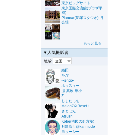
東京ビッグサイト
東京国際交流館(プラザ平
成)
Planear(笹塚スタジオ) 旧
会場
もっと見る→
▼人気撮影者
地域:
織田
ｴﾚﾉｱ
-kengo-
ホッスィー
濵-真改-縮小
Z
しまだっち
Malon7🌰Reset！
さとぽん
Atsushi
Kobe(構図の処方箋)
月影流世@kanmode
ヨッーシー