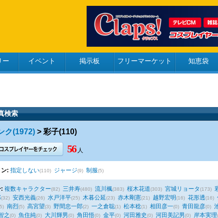
リー
イベント
掲示板
フリーマーケット
知恵袋
真検索
ク(1972)
> 彩子(110)
56
人
ン:
指定しない
ジャージ
制服
(110)
(9)
(5)
:
複数キャラクター
三井寿
流川楓
桜木花道
宮城リョータ
(82)
(480)
(383)
(303)
(173)
郎
安西光義
水戸洋平
木暮公延
赤木剛憲
越野宏明
花形透
(32)
(26)
(25)
(23)
(21)
(16)
(16)
南烈
高宮望
野間忠一郎
一之倉聡
松本稔
相田彦一
青田龍彦
5)
(5)
(3)
(2)
(1)
(1)
(0)
(0)
智之
魚住純
大川輝男
角田悟
金平
河田雅史
河田美記男
岸本実理
(0)
(0)
(0)
(0)
(0)
(0)
(0)