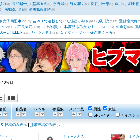
頭力
高野昭一
堂本五郎
永野満
野辺将広
長谷川一志
藤井
堀田徳
(0)
(0)
(0)
(0)
(0)
(0)
(0)
南郷洸一郎
流川楓親衛隊
0)
(0)
(0)
腐女子同盟◆
昔ＷＪで連載していた漫画が好き
緑川光
置鮎龍太郎
(6612)
(937)
(587)
(
ション
不良★萌
井上雄彦
私夢見る乙女です｀・ω・
仙道彰
藤
(186)
(178)
(91)
(76)
(69)
 LOVE FILLER
リバウンド王
女子マネージャー好き集え～★
(15)
(13)
(8)
～40枚目
名前
作品名
レベル
参照数
スター数
男性
女性
SPレイヤー
ナイスショ
PC投稿のみ表示
|
携帯投稿のみ表示
アオト
しょーとろろ
やくみ