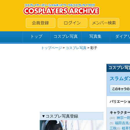
トップ
コスプレ写真
写真集
ダイア
トップページ
>
コスプレ写真
>
彩子
コスプレ写
スラムダン
バリエーショ
キャラクター
▼コスプレ写真登録
神宗一
(40)
福田吉兆
(5)
(
三秋
植草
(0)