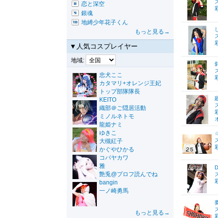
恋と深空
銀魂
地縛少年花子くん
もっと見る→
▼人気コスプレイヤー
地域:
忠犬ここ
カタマリ+オレンジ王妃
トップ部隊隊長
KEITO
織部＠ご隠居活動
ミノルネトモ
龍姫ナミ
ゆきこ
大槻紅子
かぐやひかる
コバヤカワ
雅
D
艶兎@プロフ読んでね
bangin
一ノ崎勇馬
もっと見る→