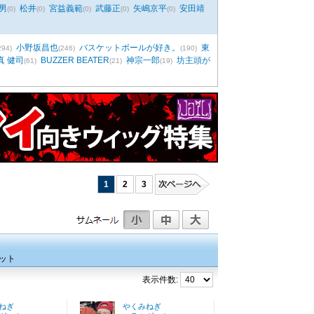
男
松井
宮益義範
武藤正
矢嶋京平
安田靖
(0)
(0)
(0)
(0)
(0)
小野坂昌也
バスケットボールが好き。
東
294)
(246)
(190)
真 健司
BUZZER BEATER
神宗一郎
坊主頭が
(61)
(21)
(19)
1
2
3
ット
表示件数:
ねぎ
やくみねぎ