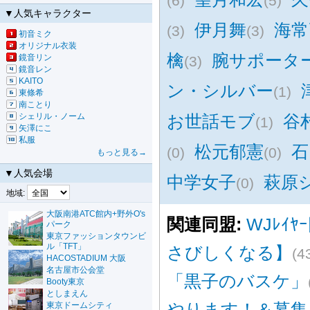
(6)
(5)
▼人気キャラクター
伊月舞
海常
(3)
(3)
初音ミク
オリジナル衣装
檎
腕サポータ
鏡音リン
(3)
鏡音レン
KAITO
ン・シルバー
(1)
東條希
南ことり
シェリル・ノーム
お世話モブ
谷
(1)
矢澤にこ
私服
松元郁憲
石
(0)
(0)
もっと見る→
▼人気会場
中学女子
萩原
(0)
地域:
大阪南港ATC館内+野外O's
関連同盟:
WJﾚｲﾔ
パーク
東京ファッションタウンビ
ル「TFT」
さびしくなる】
(4
HACOSTADIUM 大阪
名古屋市公会堂
「黒子のバスケ」
Booty東京
としまえん
やります！＆募集
東京ドームシティ