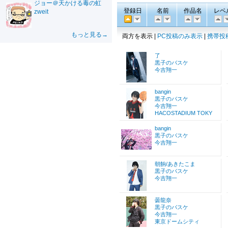
ジョー＠天かける毒の虹
登録日
名前
作品名
レベ
zweit
もっと見る→
両方を表示 |
PC投稿のみ表示
|
携帯投
了
黒子のバスケ
今吉翔一
bangin
黒子のバスケ
今吉翔一
HACOSTADIUM TOKY
bangin
黒子のバスケ
今吉翔一
朝餉/あきたこま
黒子のバスケ
今吉翔一
曇龍奈
黒子のバスケ
今吉翔一
東京ドームシティ