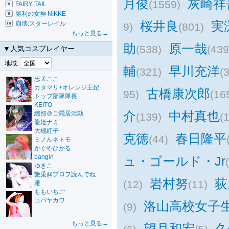
月俊
灰崎祥
(1559)
FAIRY TAIL
勝利の女神 NIKKE
桜井良
実
崩壊:スターレイル
9)
(801)
もっと見る→
助
原一哉
(538)
(439
▼人気コスプレイヤー
地域:
輔
早川充洋
(321)
(
忠犬ここ
カタマリ+オレンジ王妃
古橋康次郎
95)
(16
トップ部隊隊長
KEITO
介
中村真也
織部＠ご隠居活動
(139)
(
龍姫ナミ
大槻紅子
克徳
春日隆平
(44)
ミノルネトモ
かぐやひかる
bangin
ュ・ゴールド・Jr
ゆきこ
艶兎@プロフ読んでね
岩村努
荻
(12)
(11)
雅
ももいちご
コバヤカワ
洛山高校女子
(9)
もっと見る→
望月和宏
久