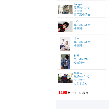
bangin
黒子のバスケ
今吉翔一
旧二葉小学校
ﾖｯｼｰ
黒子のバスケ
今吉翔一
すー
黒子のバスケ
今吉翔一
松番
黒子のバスケ
今吉翔一
早草苗
黒子のバスケ
今吉翔一
としまえん
1198
枚中 1～40枚目