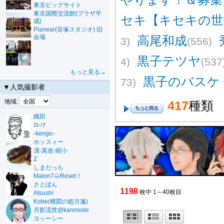
東京ビッグサイト
東京国際交流館(プラザ平
セキ【キセキの世
成)
Planear(笹塚スタジオ) 旧
会場
高尾和成
3)
(556)
黒子テツヤ
4)
(537
もっと見る→
黒子のバスケ
73)
▼人気撮影者
地域:
417
種類
織田
ｴﾚﾉｱ
-kengo-
ホッスィー
濵-真改-縮小
Z
しまだっち
Malon7🌰Reset！
さとぽん
1198
枚中 1～40枚目
Atsushi
Kobe(構図の処方箋)
月影流世@kanmode
ヨッーシー