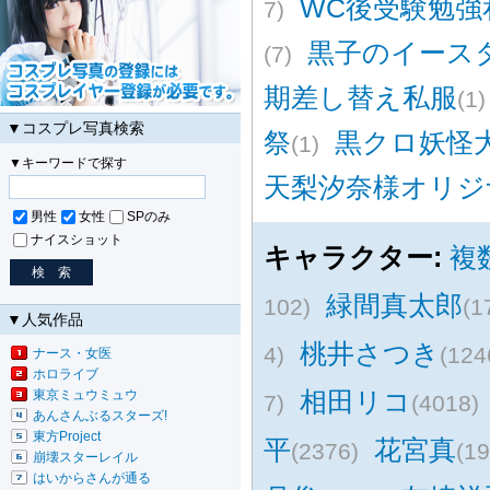
WC後受験勉強
7)
黒子のイース
(7)
期差し替え私服
(1)
▼コスプレ写真検索
祭
黒クロ妖怪
(1)
▼キーワードで探す
天梨汐奈様オリジ
男性
女性
SPのみ
ナイスショット
キャラクター:
複
緑間真太郎
102)
(1
▼人気作品
桃井さつき
4)
(124
ナース・女医
ホロライブ
相田リコ
東京ミュウミュウ
7)
(4018)
あんさんぶるスターズ!
東方Project
平
花宮真
(2376)
(19
崩壊スターレイル
はいからさんが通る