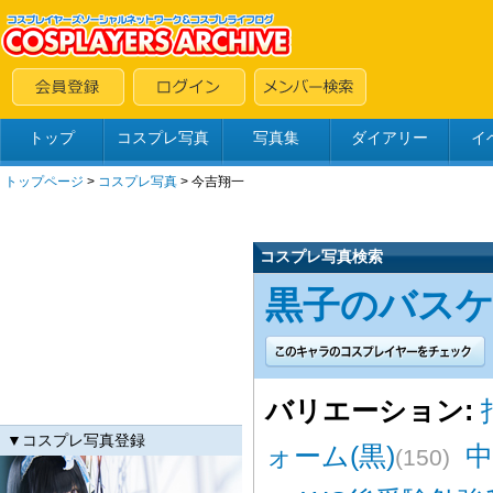
トップ
コスプレ写真
写真集
ダイアリー
イ
トップページ
>
コスプレ写真
>
今吉翔一
コスプレ写真検索
黒子のバスケ(2
バリエーション:
▼コスプレ写真登録
ォーム(黒)
中
(150)