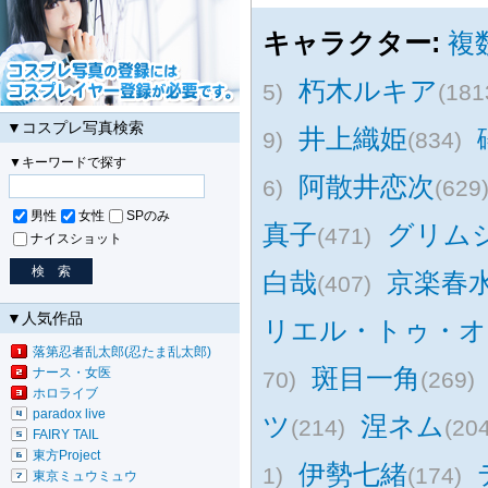
キャラクター:
複
朽木ルキア
5)
(181
▼コスプレ写真検索
井上織姫
9)
(834)
▼キーワードで探す
阿散井恋次
6)
(629
男性
女性
SPのみ
真子
グリム
(471)
ナイスショット
白哉
京楽春
(407)
▼人気作品
リエル・トゥ・オ
落第忍者乱太郎(忍たま乱太郎)
斑目一角
ナース・女医
70)
(269)
ホロライブ
paradox live
ツ
涅ネム
(214)
(204
FAIRY TAIL
東方Project
伊勢七緒
1)
(174)
東京ミュウミュウ