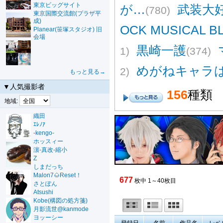
東京ビッグサイト
が…
武装大
(780)
東京国際交流館(プラザ平
成)
OCK MUSICAL B
Planear(笹塚スタジオ) 旧
会場
黒崎一護
1)
(374)
めがねキャラ
2)
もっと見る→
▼人気撮影者
156
種類
地域:
織田
ｴﾚﾉｱ
-kengo-
ホッスィー
濵-真改-縮小
Z
しまだっち
Malon7🌰Reset！
677
枚中 1～40枚目
さとぽん
Atsushi
Kobe(構図の処方箋)
月影流世@kanmode
ヨッーシー