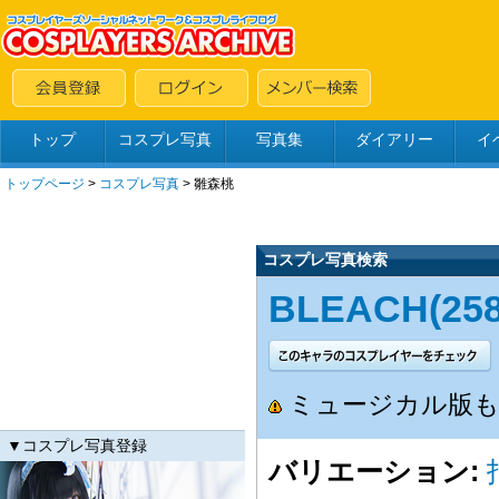
トップ
コスプレ写真
写真集
ダイアリー
イ
トップページ
>
コスプレ写真
>
雛森桃
コスプレ写真検索
BLEACH(258
ミュージカル版も
▼コスプレ写真登録
バリエーション: