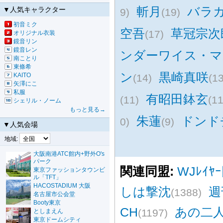
斬月
バラ
▼人気キャラクター
9)
(19)
初音ミク
空吾
草冠宗次
(17)
オリジナル衣装
鏡音リン
鏡音レン
ンダーワイス・マ
南ことり
東條希
ン
黒崎真咲
KAITO
(14)
(13
矢澤にこ
私服
有昭田鉢玄
(11)
(11
シェリル・ノーム
もっと見る→
朱蓮
ドンド
0)
(9)
▼人気会場
地域:
大阪南港ATC館内+野外O's
パーク
関連同盟:
WJﾚｲﾔ
東京ファッションタウンビ
ル「TFT」
HACOSTADIUM 大阪
しは撃沈
週
(1388)
名古屋市公会堂
Booty東京
CH
あの二
(1197)
としまえん
東京ドームシティ