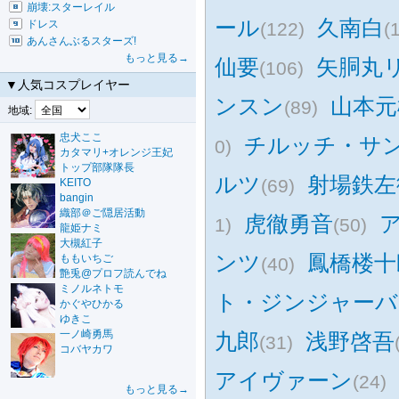
崩壊:スターレイル
ール
久南白
ドレス
(122)
(
あんさんぶるスターズ!
もっと見る→
仙要
矢胴丸
(106)
▼人気コスプレイヤー
ンスン
山本元
(89)
地域:
忠犬ここ
チルッチ・サ
0)
カタマリ+オレンジ王妃
トップ部隊隊長
ルツ
射場鉄左
(69)
KEITO
bangin
織部＠ご隠居活動
虎徹勇音
1)
(50)
龍姫ナミ
大槻紅子
ンツ
鳳橋楼十
ももいちご
(40)
艶兎@プロフ読んでね
ミノルネトモ
ト・ジンジャーバ
かぐやひかる
ゆきこ
一ノ崎勇馬
九郎
浅野啓吾
(31)
コバヤカワ
アイヴァーン
(24)
もっと見る→