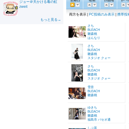
登録日
名前
作品名
レベ
ジョー＠天かける毒の虹
zweit
両方を表示 |
PC投稿のみ表示
|
携帯投
もっと見る→
さち
BLEACH
雛森桃
はんなり
さち
BLEACH
雛森桃
スタジオ クォー
さち
BLEACH
雛森桃
スタジオ クォー
雪音
BLEACH
雛森桃
ゆきち
BLEACH
雛森桃
福島市 パセオ通
しぶ茶