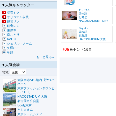
▼人気キャラクター
ちぃぴん
初音ミク
偽物語
オリジナル衣装
忍野忍
HACOSTADIUM TOKY
鏡音リン
鏡音レン
Sayaka
東條希
偽物語
南ことり
忍野忍
KAITO
HACOSTADIUM 大阪
シェリル・ノーム
矢澤にこ
706
枚中 1～40枚目
私服
もっと見る→
▼人気会場
地域:
大阪南港ATC館内+野外O's
パーク
東京ファッションタウンビ
ル「TFT」
HACOSTADIUM 大阪
名古屋市公会堂
Booty東京
としまえん
東京ドームシティ