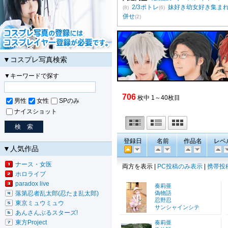
2/3ポトレ
妹好き幼女好き集ま
(8)
(6)
併せ
(2)
▼コスプレ写真検索
▼キーワードで探す
706
枚中 1～40枚目
男性
女性
SPのみ
ナイスショット
登録日
名前
作品名
レベ
▼人気作品
ナース・女医
両方を表示 |
PC投稿のみ表示
|
携帯投
ホロライブ
paradox live
奏莉亜
落第忍者乱太郎(忍たま乱太郎)
偽物語
忍野忍
東京ミュウミュウ
サンシャインシテ
あんさんぶるスターズ!
東方Project
奏莉亜