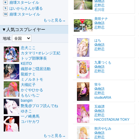
偽物語
崩壊スターレイル
忍野忍
はいからさんが通る
石川荘
崩壊:スターレイル
美咲ナナ
もっと見る→
偽物語
忍野忍
▼人気コスプレイヤー
地域:
はち
偽物語
忠犬ここ
忍野忍
カタマリ+オレンジ王妃
トップ部隊隊長
九重つくも
KEITO
偽物語
織部＠ご隠居活動
忍野忍
龍姫ナミ
ミノルネトモ
大槻紅子
蛍斗
偽物語
かぐやひかる
忍野忍
ももいちご
studioARIA
bangin
艶兎@プロフ読んでね
五線譜
ゆきこ
偽物語
忍野忍
一ノ崎勇馬
HACOSTADIUM TOKY
コバヤカワ
朔月やなみ
偽物語
もっと見る→
忍野忍