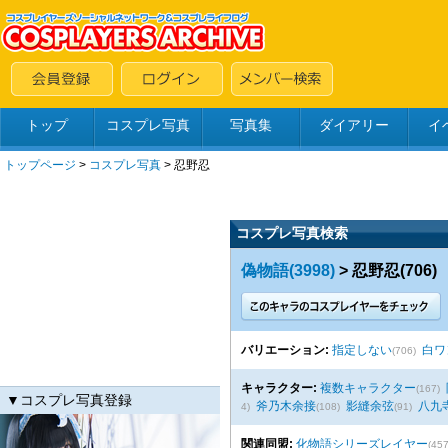
トップ
コスプレ写真
写真集
ダイアリー
イ
トップページ
>
コスプレ写真
>
忍野忍
コスプレ写真検索
偽物語(3998)
> 忍野忍(706)
バリエーション:
指定しない
白ワ
(706)
キャラクター:
複数キャラクター
(167)
▼コスプレ写真登録
斧乃木余接
影縫余弦
八九
4)
(108)
(91)
関連同盟:
化物語シリーズレイヤー
(457