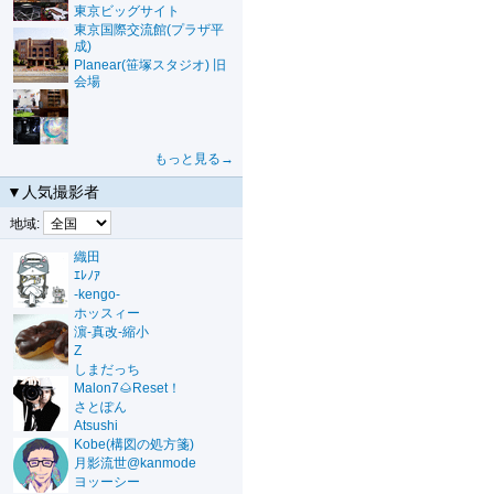
東京ビッグサイト
東京国際交流館(プラザ平
成)
Planear(笹塚スタジオ) 旧
会場
もっと見る→
▼人気撮影者
地域:
織田
ｴﾚﾉｱ
-kengo-
ホッスィー
濵-真改-縮小
Z
しまだっち
Malon7🌰Reset！
さとぽん
Atsushi
Kobe(構図の処方箋)
月影流世@kanmode
ヨッーシー