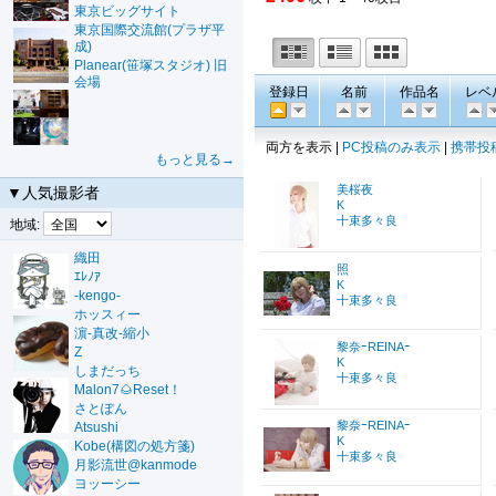
東京ビッグサイト
東京国際交流館(プラザ平
成)
Planear(笹塚スタジオ) 旧
会場
登録日
名前
作品名
レベ
両方を表示 |
PC投稿のみ表示
|
携帯投
もっと見る→
美桜夜
▼人気撮影者
K
十束多々良
地域:
織田
照
ｴﾚﾉｱ
K
-kengo-
十束多々良
ホッスィー
濵-真改-縮小
黎奈ｰREINAｰ
Z
K
しまだっち
十束多々良
Malon7🌰Reset！
さとぽん
黎奈ｰREINAｰ
Atsushi
K
Kobe(構図の処方箋)
十束多々良
月影流世@kanmode
ヨッーシー