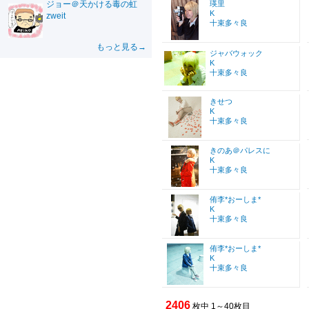
ジョー＠天かける毒の虹
瑛里
K
zweit
十束多々良
もっと見る→
ジャバウォック
K
十束多々良
きせつ
K
十束多々良
きのあ＠パレスに
K
十束多々良
侑李*おーしま*
K
十束多々良
侑李*おーしま*
K
十束多々良
2406
枚中 1～40枚目