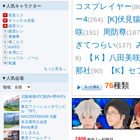
コスプレイヤー
(8
▼人気キャラクター
初音ミク
ー4
[K]伏見
(264)
オリジナル衣装
鏡音リン
咲
周防尊
(191)
(187
鏡音レン
東條希
南ことり
ぎてつらい
(137)
KAITO
矢澤にこ
【Ｋ】八田美咲
8)
シェリル・ノーム
私服
那社
【K】セ
もっと見る→
(90)
▼人気会場
76
種類
地域:
大阪南港ATC館内+野外O's
パーク
東京ファッションタウンビ
ル「TFT」
HACOSTADIUM 大阪
名古屋市公会堂
Booty東京
としまえん
東京ドームシティ
2406
枚中 1～40枚目