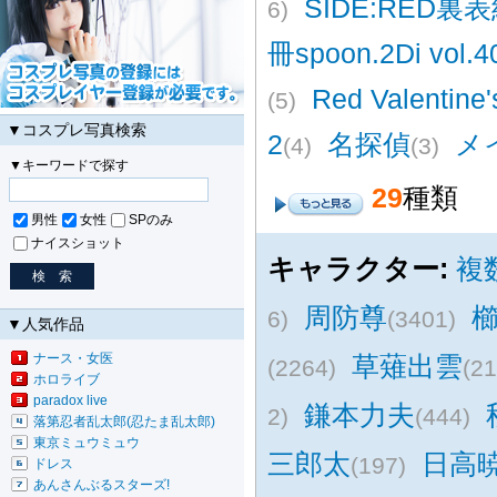
SIDE:RED裏
6)
冊spoon.2Di vol.4
Red Valentine
(5)
▼コスプレ写真検索
2
名探偵
メ
(4)
(3)
▼キーワードで探す
29
種類
男性
女性
SPのみ
ナイスショット
キャラクター:
複
周防尊
6)
(3401)
▼人気作品
ナース・女医
草薙出雲
(2264)
(21
ホロライブ
paradox live
鎌本力夫
2)
(444)
落第忍者乱太郎(忍たま乱太郎)
東京ミュウミュウ
三郎太
日高
(197)
ドレス
あんさんぶるスターズ!