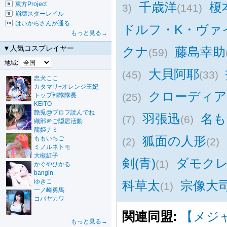
千歳洋
榎
東方Project
3)
(141)
崩壊スターレイル
はいからさんが通る
ドルフ・K・ヴァ
もっと見る→
▼人気コスプレイヤー
クナ
藤島幸助
(59)
地域:
大貝阿耶
(45)
(33)
忠犬ここ
カタマリ+オレンジ王妃
クローディ
(25)
トップ部隊隊長
KEITO
艶兎@プロフ読んでね
羽張迅
名も
(7)
(6)
織部＠ご隠居活動
龍姫ナミ
狐面の人形
ももいちご
(2)
(2)
ミノルネトモ
大槻紅子
剣(青)
ダモクレ
(1)
かぐやひかる
bangin
ゆきこ
科草太
宗像大
(1)
一ノ崎勇馬
コバヤカワ
関連同盟:
【メジ
もっと見る→