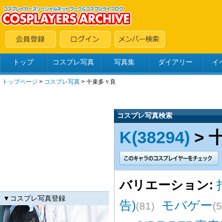
トップ
コスプレ写真
写真集
ダイアリー
イ
トップページ
>
コスプレ写真
>
十束多々良
コスプレ写真検索
K(38294)
> 
バリエーション:
▼コスプレ写真登録
告)
モバゲー
(81)
(5