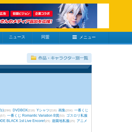
ニュース
同盟
メニュー
白)
DVDBOX
Yシャツ
画集
一番くじ
(296)
(218)
(216)
(204)
一番くじ Romantic Variation B賞
ゴスロリ私服
(57)
(53)
 BLACK 1st Live Encore!
遊園地私服
アニメ
(25)
(25)