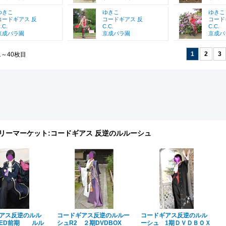
ゆきこ
ゆきこ
ゆきこ
コードギアス 反
コードギアス 反
コード
.C.
C.C.
C.C.
京成バラ園
京成バラ園
京成バ
1
2
3
1～40枚目
リーマーケット:
コードギアス 反逆のルルーシュ
アス反逆のルル
コードギアス反逆のルルー
コードギアス反逆のルル
ED前期 ルル
シュR2 ２期DVDBOX
ーシュ 1期ＤＶＤＢＯＸ