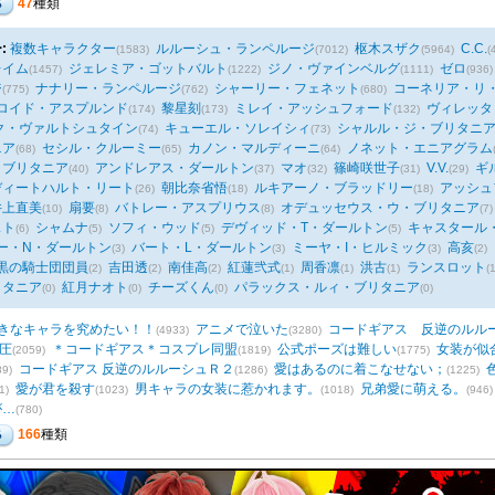
47
種類
:
複数キャラクター
ルルーシュ・ランペルージ
枢木スザク
C.C.
(1583)
(7012)
(5964)
(
レイム
ジェレミア・ゴットバルト
ジノ・ヴァインベルグ
ゼロ
(1457)
(1222)
(1111)
(936)
ジ
ナナリー・ランペルージ
シャーリー・フェネット
コーネリア・リ
(775)
(762)
(680)
ロイド・アスプルンド
黎星刻
ミレイ・アッシュフォード
ヴィレッタ
(174)
(173)
(132)
ク・ヴァルトシュタイン
キューエル・ソレイシィ
シャルル・ジ・ブリタニ
(74)
(73)
ニア
セシル・クルーミー
カノン・マルディーニ
ノネット・エニアグラム
(68)
(65)
(64)
・ブリタニア
アンドレアス・ダールトン
マオ
篠崎咲世子
V.V.
ギ
(40)
(37)
(32)
(31)
(29)
ディートハルト・リート
朝比奈省悟
ルキアーノ・ブラッドリー
アッシュ
(26)
(18)
(18)
井上直美
扇要
バトレー・アスプリウス
オデュッセウス・ウ・ブリタニア
(10)
(8)
(8)
(7)
スト
シャムナ
ソフィ・ウッド
デヴィッド・T・ダールトン
キャスタール
(6)
(5)
(5)
(5)
ー・N・ダールトン
バート・L・ダールトン
ミーヤ・I・ヒルミック
高亥
(3)
(3)
(3)
(2)
黒の騎士団団員
吉田透
南佳高
紅蓮弐式
周香凛
洪古
ランスロット
(2)
(2)
(2)
(1)
(1)
(1)
(1
リタニア
紅月ナオト
チーズくん
パラックス・ルィ・ブリタニア
(0)
(0)
(0)
(0)
きなキャラを究めたい！！
アニメで泣いた
コードギアス 反逆のルル
(4933)
(3280)
圧
＊コードギアス＊コスプレ同盟
公式ポーズは難しい
女装が似
(2059)
(1819)
(1775)
コードギアス 反逆のルルーシュＲ２
愛はあるのに着こなせない；
89)
(1286)
(1225)
愛が君を殺す
男キャラの女装に惹かれます。
兄弟愛に萌える。
1)
(1023)
(1018)
(946)
が…
(780)
166
種類