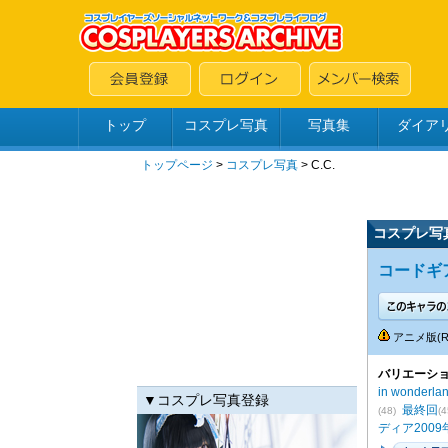
トップ
コスプレ写真
写真集
ダイア
トップページ
>
コスプレ写真
>
C.C.
コスプレ写
コードギア
アニメ版(
バリエーショ
in wonderla
▼コスプレ写真登録
最終回
(48)
(4
ディア200