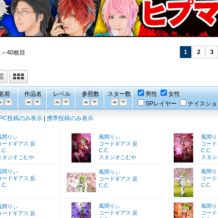
1
2
3
1～40枚目
名前
作品名
レベル
参照数
スター数
男性
女性
SPレイヤー
ナイスショ
PC投稿のみ表示
|
携帯投稿のみ表示
風間りぃ
風間りぃ
風間り
コードギアス 反
コードギアス 反
コード
.C.
C.C.
C.C.
スタジオこむや
スタジオこむや
スタジ
風間りぃ
風間り
風間りぃ
コードギアス 反
コード
コードギアス 反
.C.
C.C.
C.C.
風間りぃ
風間り
風間りぃ
コードギアス 反
コード
コードギアス 反