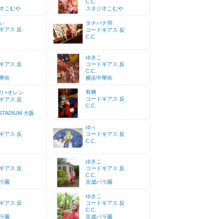
C.C.
オこむや
スタジオこむや
ぃ
タチバナ羽
ギアス 反
コードギアス 反
C.C.
ゆきこ
ギアス 反
コードギアス 反
C.C.
華街
横浜中華街
有栖
リ+オレン
コードギアス 反
ギアス 反
C.C.
STADIUM 大阪
ゆぅ
ギアス 反
コードギアス 反
C.C.
ゆきこ
ギアス 反
コードギアス 反
C.C.
ラ園
京成バラ園
ゆきこ
ギアス 反
コードギアス 反
C.C.
ラ園
京成バラ園