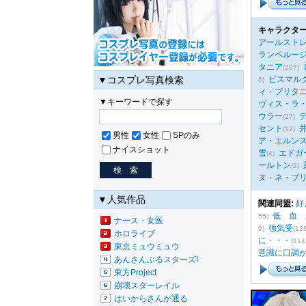
キャラクター
アールスト
ランペルー
タニア
(207)
▼コスプレ写真検索
ビスマル
6)
ィ・ブリタ
▼キーワードで探す
ヴィス・ラ
ウラー
(27)
セント
(12)
男性
女性
SPのみ
ア・エルン
ナイスショット
雪
エドガ
(4)
ールトン
(2)
ヌ・ネ・ブ
▼人気作品
関連同盟:
好
低 血 
55)
ナース・女医
強気受
9)
(12
ホロライブ
に・・・
(114
東京ミュウミュウ
意識に口調
あんさんぶるスターズ!
東方Project
崩壊スターレイル
はいからさんが通る