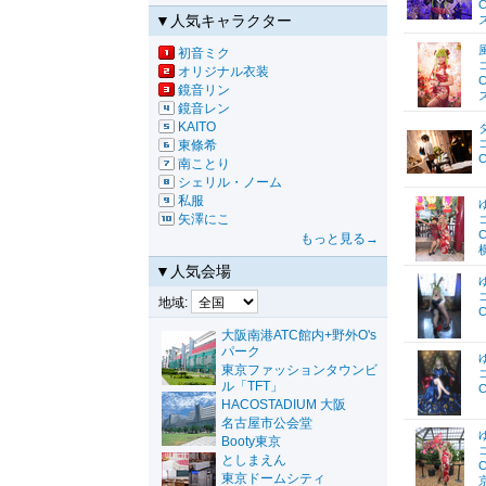
C
▼人気キャラクター
初音ミク
オリジナル衣装
C
鏡音リン
鏡音レン
KAITO
東條希
C
南ことり
シェリル・ノーム
私服
矢澤にこ
C
もっと見る→
▼人気会場
地域:
C
大阪南港ATC館内+野外O's
パーク
東京ファッションタウンビ
ル「TFT」
C
HACOSTADIUM 大阪
名古屋市公会堂
Booty東京
としまえん
C
東京ドームシティ