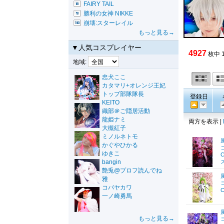
FAIRY TAIL
勝利の女神 NIKKE
崩壊:スターレイル
もっと見る→
▼人気コスプレイヤー
4927
枚中 
地域:
忠犬ここ
カタマリ+オレンジ王妃
トップ部隊隊長
登録日
KEITO
織部＠ご隠居活動
龍姫ナミ
両方を表示 |
大槻紅子
ミノルネトモ
かぐやひかる
ゆきこ
C
bangin
艶兎@プロフ読んでね
雅
コバヤカワ
C
一ノ崎勇馬
もっと見る→