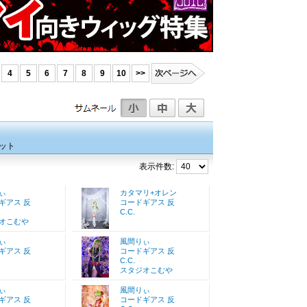
4
5
6
7
8
9
10
>>
ット
表示件数:
ぃ
カタマリ+オレン
ギアス 反
コードギアス 反
C.C.
オこむや
ぃ
風間りぃ
ギアス 反
コードギアス 反
C.C.
スタジオこむや
ぃ
風間りぃ
ギアス 反
コードギアス 反