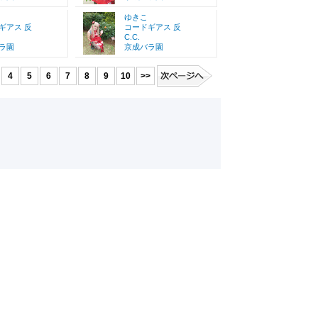
ゆきこ
ギアス 反
コードギアス 反
C.C.
ラ園
京成バラ園
4
5
6
7
8
9
10
>>