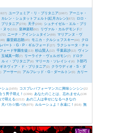
ユーフェミア・リ・ブリタニア
アーニャ・
4927)
(1967)
カレン・シュタットフェルト(紅月カレン)
ロロ・
(872)
・ブリタニア
天子
シュナイゼル・エル・ブリ
(278)
(208)
・ヌゥ
皇神楽耶
リヴァル・カルデモンド
(131)
(92)
(7
ア
ニーナ・アインシュタイン
マリアンヌ・ヴ
(72)
(69)
藤堂鏡志朗
モニカ・クルシェフスキー
クロ
(48)
(45)
(44)
ルバート・G・P・ギルフォード
ラクシャータ・チャ
(27)
フォード学園生徒
杉山賢人
千葉凪沙
ヴィン
(13)
(12)
(12)
玉城真一郎
リーライナ・ヴェルガモン
ドロテ
(7)
(7)
・ルィ・ブリタニア
マリーカ・ソレイシィ
卜部巧
(4)
(4)
ギネヴィア・ド・ブリタニア
クラウディオ・S・ダ
(2)
アーサー
アルフレッド・G・ダールトン
カリー
)
(0)
(0)
ーシュ
コスプレパフォーマンスに興味シンシン
(2455)
(22
合う男子萌え！
あなたのことは、忘れません
(1399)
(136
色で萌える
あの二人は幸せになるべきなの
(1212)
犬バカ☆猫バカ
ルルーシュよ！永遠に！
無
(875)
(816)