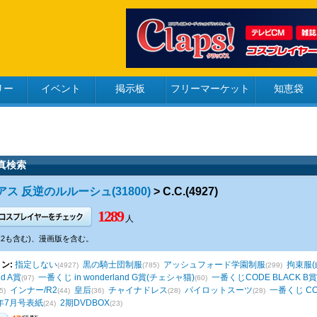
リー
イベント
掲示板
フリーマーケット
知恵袋
真検索
ス 反逆のルルーシュ(31800)
> C.C.(4927)
1289
人
R2も含む)、漫画版を含む。
ン:
指定しない
黒の騎士団制服
アッシュフォード学園制服
拘束服(
(4927)
(785)
(299)
nd A賞
一番くじ in wonderland G賞(チェシャ猫)
一番くじCODE BLACK B賞
(97)
(60)
インナー/R2
皇后
チャイナドレス
パイロットスーツ
一番くじ CODE
5)
(44)
(36)
(28)
(28)
9年7月号表紙
2期DVDBOX
(24)
(23)