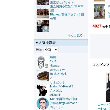
東京ビッグサイト
東京国際交流館(プラザ平
成)
C
Planear(笹塚スタジオ) 旧
会場
4927
枚中 
もっと見る→
▼人気撮影者
地域:
織田
ｴﾚﾉｱ
コスプレフ
-kengo-
ホッスィー
濵-真改-縮小
Z
しまだっち
Malon7🌰Reset！
さとぽん
Atsushi
Kobe(構図の処方箋)
月影流世@kanmode
コードギ
ヨッーシー
ーシュ 