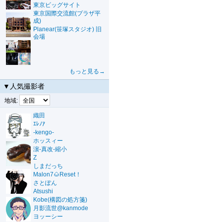
東京ビッグサイト
東京国際交流館(プラザ平
成)
Planear(笹塚スタジオ) 旧
会場
もっと見る→
▼人気撮影者
地域:
織田
ｴﾚﾉｱ
-kengo-
ホッスィー
濵-真改-縮小
Z
しまだっち
Malon7🌰Reset！
さとぽん
Atsushi
Kobe(構図の処方箋)
月影流世@kanmode
ヨッーシー