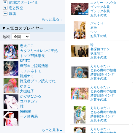
崩壊:スターレイル
エメリー・ハウタ
ゴシック衣装
恋と深空
ゴシック衣装
銀魂
お菓子の城
もっと見る→
ざっくり
▼人気コスプレイヤー
原神
ジン
お菓子の城
地域:
玲
忠犬ここ
名探偵コナン
カタマリ+オレンジ王妃
萩原研二
トップ部隊隊長
お菓子の城
KEITO
織部＠ご隠居活動
えりしゃだい
とある魔術の禁書
ミノルネトモ
禁書目録(インデ
龍姫ナミ
お菓子の城
艶兎@プロフ読んでね
ゆきこ
えりしゃだい
大槻紅子
とある魔術の禁書
禁書目録(インデ
かぐやひかる
お菓子の城
コバヤカワ
雅
えりしゃだい
bangin
とある魔術の禁書
一ノ崎勇馬
禁書目録(インデ
お菓子の城
えりしゃだい
もっと見る→