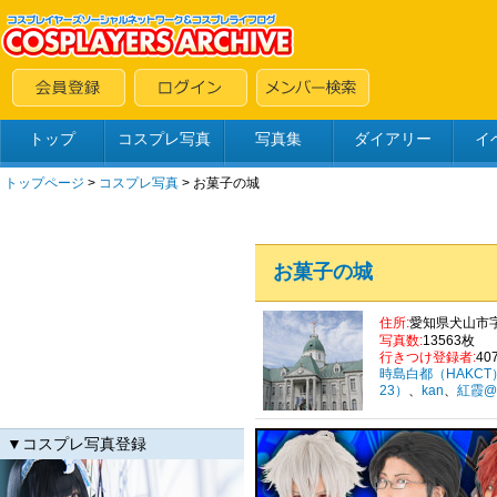
トップ
コスプレ写真
写真集
ダイアリー
イ
トップページ
>
コスプレ写真
>
お菓子の城
お菓子の城
住所:
愛知県犬山市字
写真数:
13563枚
行きつけ登録者:
40
時島白都（HAKCT
23）
、
kan
、
紅霞@
▼コスプレ写真登録