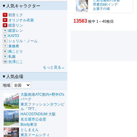
とある魔術の禁書
禁書目録(インデ
▼人気キャラクター
お菓子の城
初音ミク
オリジナル衣装
13563
枚中 1～40枚目
鏡音リン
鏡音レン
KAITO
シェリル・ノーム
東條希
南ことり
私服
矢澤にこ
もっと見る→
▼人気会場
地域:
大阪南港ATC館内+野外O's
パーク
東京ファッションタウンビ
ル「TFT」
HACOSTADIUM 大阪
名古屋市公会堂
Booty東京
としまえん
東京ドームシティ