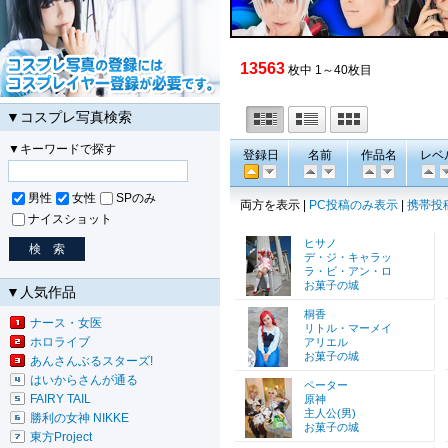
13563
枚中 1～40枚目
▼コスプレ写真検索
▼キーワードで探す
登録日
名前
作品名
レベ
男性
女性
SPのみ
両方を表示 |
PC投稿のみ表示
|
携帯投
ナイスショット
ヒサノ
デ・ジ・キャラッ
ラ・ビ・アン・ロ
お菓子の城
▼人気作品
桐香
ナース・女医
リトル・マーメイ
ホロライブ
アリエル
お菓子の城
あんさんぶるスターズ!
はいからさんが通る
ペーター
FAIRY TAIL
原神
主人公(男)
勝利の女神 NIKKE
お菓子の城
東方Project