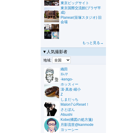
東京ビッグサイト
東京国際交流館(プラザ平
成)
Planear(笹塚スタジオ) 旧
会場
もっと見る→
▼人気撮影者
地域:
織田
ｴﾚﾉｱ
-kengo-
ホッスィー
濵-真改-縮小
Z
しまだっち
Malon7🌰Reset！
さとぽん
Atsushi
Kobe(構図の処方箋)
月影流世@kanmode
ヨッーシー