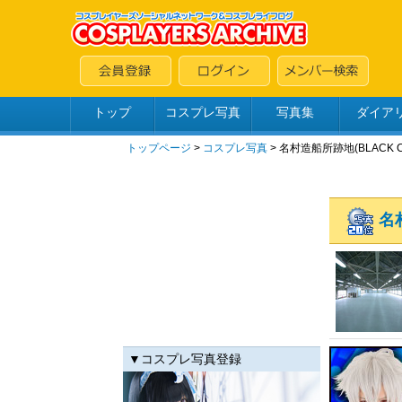
トップ
コスプレ写真
写真集
ダイア
トップページ
>
コスプレ写真
>
名村造船所跡地(BLACK C
名
▼コスプレ写真登録