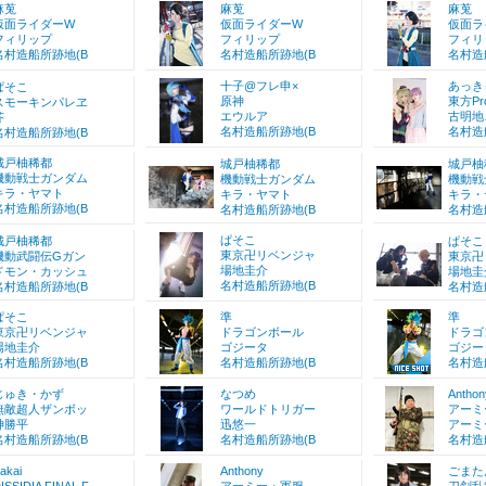
麻莵
麻莵
麻莵
仮面ライダーW
仮面ライダーW
仮面ラ
フィリップ
フィリップ
フィリ
名村造船所跡地(B
名村造船所跡地(B
名村造
十子@フレ申×
あっき
ぱそこ
原神
東方Pro
スモーキンパレヱ
エウルア
古明地
芥
名村造船所跡地(B
名村造
名村造船所跡地(B
城戸柚稀都
城戸柚稀都
城戸柚
機動戦士ガンダム
機動戦士ガンダム
機動戦
キラ・ヤマト
キラ・ヤマト
キラ・
名村造船所跡地(B
名村造船所跡地(B
名村造
ぱそこ
城戸柚稀都
ぱそこ
東京卍リベンジャ
機動武闘伝Gガン
東京卍
場地圭介
ドモン・カッシュ
場地圭
名村造船所跡地(B
名村造船所跡地(B
名村造
ぱそこ
準
準
東京卍リベンジャ
ドラゴンボール
ドラゴ
場地圭介
ゴジータ
ゴジー
名村造船所跡地(B
名村造船所跡地(B
名村造
じゅき・かず
なつめ
Anthon
無敵超人ザンボッ
ワールドトリガー
アーミ
神勝平
迅悠一
アーミ
名村造船所跡地(B
名村造船所跡地(B
名村造
akai
Anthony
ごまた