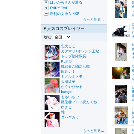
はいからさんが通る
FAIRY TAIL
勝利の女神 NIKKE
もっと見る→
▼人気コスプレイヤー
地域:
忠犬ここ
カタマリ+オレンジ王妃
トップ部隊隊長
KEITO
織部＠ご隠居活動
龍姫ナミ
ミノルネトモ
大槻紅子
かぐやひかる
bangin
ももいちご
艶兎@プロフ読んでね
ゆきこ
雅
コバヤカワ
S
もっと見る→