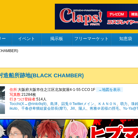
リー
イベント
掲示板
フリーマーケット
知恵袋
HAMBER)
村造船所跡地(BLACK CHAMBER)
住所:
大阪府大阪市住之江区北加賀屋4-1-55 CCO 1F
→地図を表示
写真数:
21284枚
行きつけ登録者:
514人
Tocchi(X→@rinto9q9)
、
島津
、
囚兎※Twitterメイン
、
ＫＡＮＯＮ
、
萌力
、
珠鈴
ikuto
、
千春@卑猥組宴会部長(靡T)
、
Jill
、
陽人
、
将雅＠若様の脛毛
、
Yu-Ya@