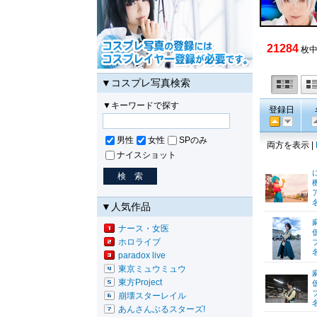
21284
枚中
▼コスプレ写真検索
▼キーワードで探す
登録日
男性
女性
SPのみ
両方を表示 |
ナイスショット
▼人気作品
ナース・女医
ホロライブ
paradox live
東京ミュウミュウ
東方Project
崩壊スターレイル
あんさんぶるスターズ!