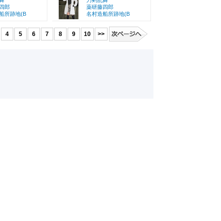
舞
刀剣乱舞
四郎
薬研藤四郎
船所跡地(B
名村造船所跡地(B
4
5
6
7
8
9
10
>>