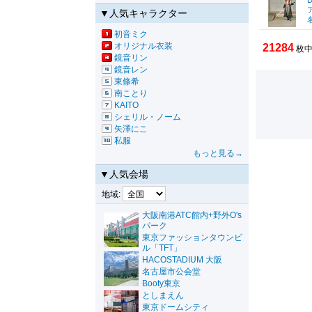
D
▼人気キャラクター
初音ミク
オリジナル衣装
21284
枚中
鏡音リン
鏡音レン
東條希
南ことり
KAITO
シェリル・ノーム
矢澤にこ
私服
もっと見る→
▼人気会場
地域:
大阪南港ATC館内+野外O's
パーク
東京ファッションタウンビ
ル「TFT」
HACOSTADIUM 大阪
名古屋市公会堂
Booty東京
としまえん
東京ドームシティ