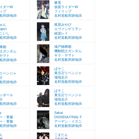
麻莵
イダーW
仮面ライダーW
ップ
フィリップ
船所跡地(B
名村造船所跡地(B
ゅん
梶原みやび
ject
エヴァンゲリヲン
こいし
綾波レイ
船所跡地(B
名村造船所跡地(B
城戸柚稀都
稀都
機動戦士ガンダム
士ガンダム
キラ・ヤマト
ヤマト
名村造船所跡地(B
船所跡地(B
ぱそこ
東京卍リベンジャ
リベンジャ
場地圭介
介
名村造船所跡地(B
船所跡地(B
ぱそこ
ンボール
東京卍リベンジャ
タ
場地圭介
船所跡地(B
名村造船所跡地(B
y
Sakai
ー・軍服
DISSIDIA FINAL F
ー・軍服
アーデン・イズニ
船所跡地(B
名村造船所跡地(B
ん
ごまたん