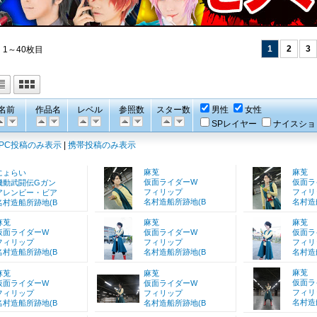
1
2
3
 1～40枚目
名前
作品名
レベル
参照数
スター数
男性
女性
SPレイヤー
ナイスショ
PC投稿のみ表示
|
携帯投稿のみ表示
麻莵
麻莵
にょらい
仮面ライダーW
仮面ラ
機動武闘伝Gガン
フィリップ
フィリ
アレンビー・ビア
名村造船所跡地(B
名村造
名村造船所跡地(B
麻莵
麻莵
麻莵
仮面ライダーW
仮面ライダーW
仮面ラ
フィリップ
フィリップ
フィリ
名村造船所跡地(B
名村造船所跡地(B
名村造
麻莵
麻莵
麻莵
仮面ラ
仮面ライダーW
仮面ライダーW
フィリ
フィリップ
フィリップ
名村造
名村造船所跡地(B
名村造船所跡地(B