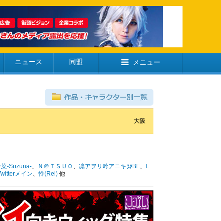
ニュース
同盟
メニュー
大阪
菜-Suzuna-
、
Ｎ＠ＴＳＵＯ
、
凛アヲリ吟アニキ@BF
、
L
Twitterメイン
、
怜(Rei)
他