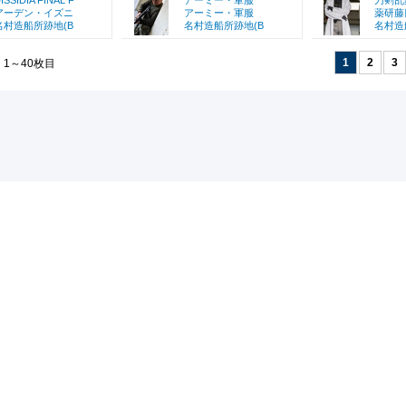
ISSIDIA FINAL F
アーミー・軍服
刀剣乱
アーデン・イズニ
アーミー・軍服
薬研藤
名村造船所跡地(B
名村造船所跡地(B
名村造
1
2
3
 1～40枚目