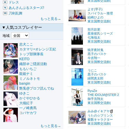
東京国際交流館(
ドレス
あんさんぶるスターズ!
よす(早子)
刀剣乱舞
スパイラル～推理
結崎ひよの
もっと見る→
東京国際交流館(
▼人気コスプレイヤー
頬月款菜
星座彼氏シリーズ
地域:
七海哉太
東京国際交流館(
忠犬ここ
カタマリ+オレンジ王妃
狼牙夜対鬼
トップ部隊隊長
黒子のバスケ
今吉翔一
KEITO
東京国際交流館(
織部＠ご隠居活動
ももいちご
うにこ
龍姫ナミ
黒子のバスケ
ミノルネトモ
緑間真太郎
東京国際交流館(
bangin
艶兎@プロフ読んでね
RyuZe
ゆきこ
THE IDOLM@STER 2
かぐやひかる
御手洗翔太
大槻紅子
東京国際交流館(
一ノ崎勇馬
みみ@イキアヤ
コバヤカワ
うたの☆プリンス
複数キャラクター
東京国際交流館(
もっと見る→