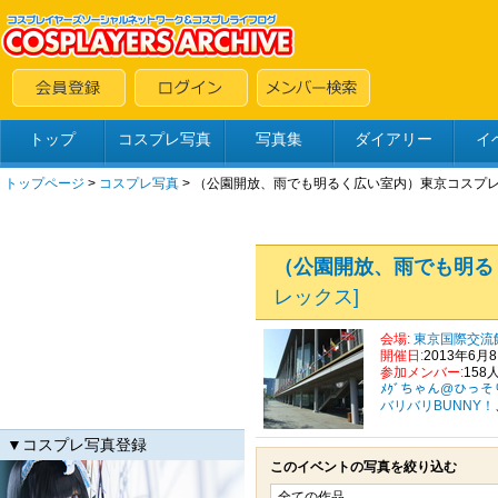
トップ
コスプレ写真
写真集
ダイアリー
イ
トップページ
>
コスプレ写真
>
（公園開放、雨でも明るく広い室内）東京コスプ
（公園開放、雨でも明る
レックス]
会場:
東京国際交流館
開催日:
2013年6月
参加メンバー:
158
ﾒｸﾞちゃん@ひっ
バリバリBUNNY！
▼コスプレ写真登録
このイベントの写真を絞り込む