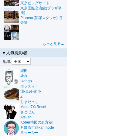
東京ビッグサイト
東京国際交流館(プラザ平
成)
Planear(笹塚スタジオ) 旧
会場
もっと見る→
▼人気撮影者
地域:
織田
ｴﾚﾉｱ
-kengo-
ホッスィー
濵-真改-縮小
Z
しまだっち
Malon7🌰Reset！
さとぽん
Atsushi
Kobe(構図の処方箋)
月影流世@kanmode
ヨッーシー