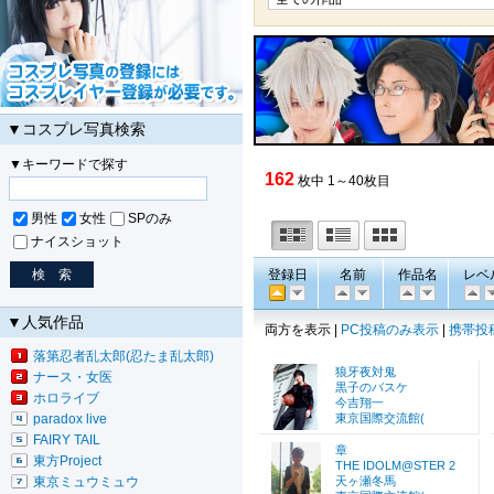
▼コスプレ写真検索
▼キーワードで探す
162
枚中 1～40枚目
男性
女性
SPのみ
ナイスショット
登録日
名前
作品名
レベ
▼人気作品
両方を表示 |
PC投稿のみ表示
|
携帯投
落第忍者乱太郎(忍たま乱太郎)
狼牙夜対鬼
ナース・女医
黒子のバスケ
ホロライブ
今吉翔一
paradox live
東京国際交流館(
FAIRY TAIL
章
東方Project
THE IDOLM@STER 2
東京ミュウミュウ
天ヶ瀬冬馬