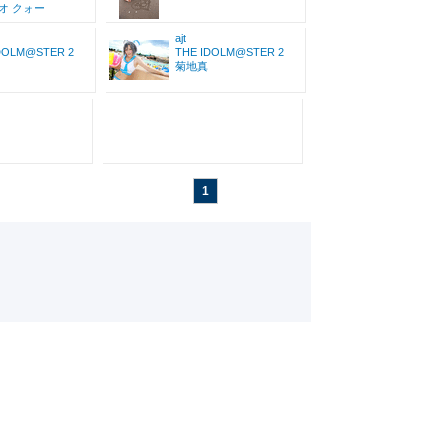
オ クォー
ajt
DOLM@STER 2
THE IDOLM@STER 2
菊地真
1