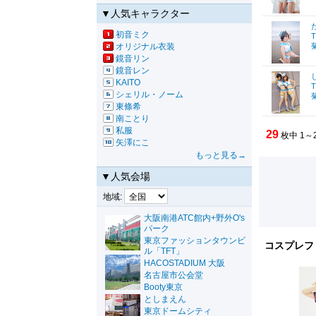
▼人気キャラクター
初音ミク
T
オリジナル衣装
鏡音リン
鏡音レン
KAITO
T
シェリル・ノーム
東條希
南ことり
私服
29
枚中 1～
矢澤にこ
もっと見る→
▼人気会場
地域:
大阪南港ATC館内+野外O's
パーク
東京ファッションタウンビ
コスプレフ
ル「TFT」
HACOSTADIUM 大阪
名古屋市公会堂
Booty東京
としまえん
東京ドームシティ