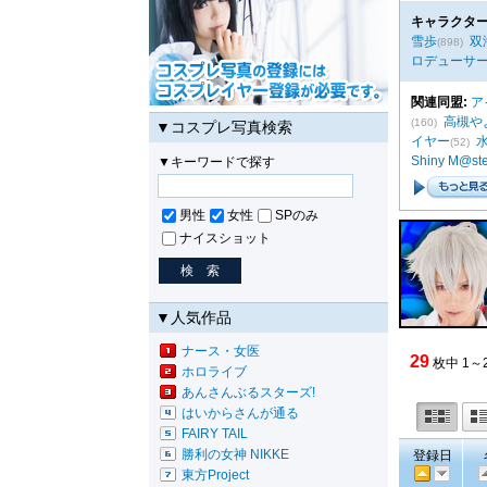
キャラクター
雪歩
双
(898)
ロデューサ
関連同盟:
ア
高槻や
(160)
▼コスプレ写真検索
イヤー
(52)
Shiny M@ste
▼キーワードで探す
男性
女性
SPのみ
ナイスショット
▼人気作品
ナース・女医
29
枚中 1～
ホロライブ
あんさんぶるスターズ!
はいからさんが通る
FAIRY TAIL
勝利の女神 NIKKE
登録日
東方Project