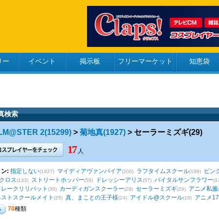
リー
イベント
掲示板
フリーマーケット
知恵袋
真検索
LM@STER 2(15299)
>
菊地真(1927)
> セーラーミズギ(29)
17
人
ン:
指定しない
マイディアヴァンパイア
ラフタイムスクール
ピン
(1927)
(200)
(199)
チクロス
ストリートホッパー
ドレッシーアリス
バイタルサンフラワー
(133)
(59)
(57)
(4
フレークリリパット
カーディガンスクーラー
セーラーミズギ
アニメ私服
(30)
(29)
(29)
ベストスクールメイト
真、まことの王子様
アイドル@スクール
アニメ1
(25)
(24)
(18)
70
種類