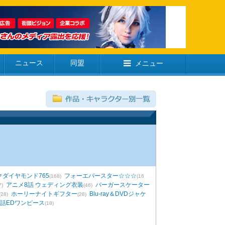
ニュース
同盟
メニュー
クダイヤモンド765
フォーエバースター☆☆☆
(168)
(16
アニメ8話 ウェディング衣装
バーガースケーター
7)
(46)
ホーリーナイトギフター
Blu-ray＆DVDジャケ
(28)
(28)
7話EDワンピース
(18)