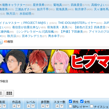
:
複数キャラクター
星井美希
菊地真
四条貴音
高槻やよい
(590)
(2351)
(1927)
(1715)
(1
海亜美
三浦あずさ
如月千早
双海真美
秋月律子
天ヶ瀬冬馬
(615)
(596)
(561)
(443)
(406)
ー
秋月涼
水谷絵理
(13)
(7)
(4)
イドルマスター（ PROJECT iM@S ）
THE iDOLM@STERレイヤー
JU
(1521)
(421)
よい
着信音が自重出来ない
双海亜美・真美
【銀色の王女】四条貴音
(101)
(83)
(74)
(74
水瀬伊織
［シンデレラガールズ]高垣楓
【声優】下田麻美
アイマスのプロ
(46)
(36)
(35)
r
秋月涼
宮本フレデリカ
輿水幸子
(31)
(31)
(27)
(21)
45
種類
29枚目
名前
作品名
レベル
参照数
スター数
男性
女性
SPレイヤー
ナイスショ