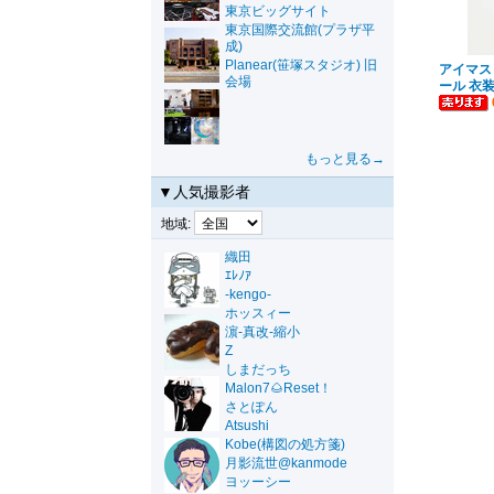
東京ビッグサイト
東京国際交流館(プラザ平
成)
Planear(笹塚スタジオ) 旧
アイマス
会場
ール 衣
もっと見る→
▼人気撮影者
地域:
織田
ｴﾚﾉｱ
-kengo-
ホッスィー
濵-真改-縮小
Z
しまだっち
Malon7🌰Reset！
さとぽん
Atsushi
Kobe(構図の処方箋)
月影流世@kanmode
ヨッーシー