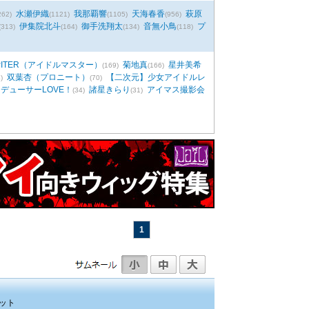
水瀬伊織
我那覇響
天海春香
萩原
262)
(1121)
(1105)
(956)
伊集院北斗
御手洗翔太
音無小鳥
プ
(313)
(164)
(134)
(118)
PITER（アイドルマスター）
菊地真
星井美希
(169)
(166)
双葉杏（プロニート）
【二次元】少女アイドルレ
)
(70)
デューサーLOVE！
諸星きらり
アイマス撮影会
(34)
(31)
1
ット