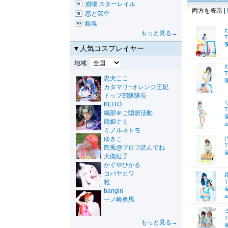
崩壊:スターレイル
両方を表示 |
恋と深空
銀魂
もっと見る→
T
▼人気コスプレイヤー
地域:
T
忠犬ここ
カタマリ+オレンジ王妃
トップ部隊隊長
KEITO
T
織部＠ご隠居活動
龍姫ナミ
a
ミノルネトモ
ゆきこ
T
艶兎@プロフ読んでね
大槻紅子
かぐやひかる
コバヤカワ
雅
T
bangin
a
一ノ崎勇馬
T
もっと見る→