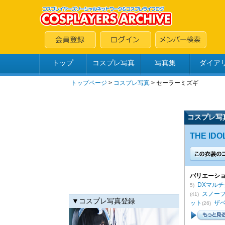
トップ
コスプレ写真
写真集
ダイア
トップページ
>
コスプレ写真
>
セーラーミズギ
コスプレ写
THE IDO
バリエーショ
DXマル
5)
スノー
(41)
▼コスプレ写真登録
ット
ザ
(26)