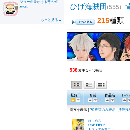
ジョー＠天かける毒の虹
ひげ海賊団
(555)
zweit
215
種類
もっと見る→
538
枚中 1～40枚目
登録日
名前
作品名
レベ
両方を表示 |
PC投稿のみ表示
|
携帯投
はにめろ
ONE PIECE
トラファルガー・