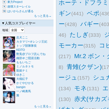
ホーテ・ドフラミ
東方Project
崩壊スターレイル
はいからさんが通る
ギン
ベポ
(441)
(43
もっと見る→
ー
バギー
▼人気コスプレイヤー
(428)
(403
地域:
たしぎ
46)
(333)
忠犬ここ
カタマリ+オレンジ王妃
モーカー
コ
(315)
トップ部隊隊長
KEITO
艶兎@プロフ読んでね
Mr.2 ボン
(217)
織部＠ご隠居活動
ももいちご
青雉(クザン)
8)
(17
ミノルネトモ
龍姫ナミ
ゆきこ
ージュ
シュ
(157)
大槻紅子
かぐやひかる
モネ
エ
bangin
(134)
(131)
一ノ崎勇馬
雅
赤犬(サカズ
(130)
もっと見る→