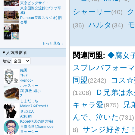
東京ビッグサイト
東京国際交流館(プラザ平
シャーリー
ク
(40)
成)
Planear(笹塚スタジオ) 旧
会場
ハルタ
モ
(36)
(34)
もっと見る→
▼人気撮影者
関連同盟:
◆腐女
地域:
スプレパフォーマ
織田
ｴﾚﾉｱ
同盟
コス☆
(2242)
-kengo-
ホッスィー
Ｄ兄弟は永
濵-真改-縮小
(1208)
Z
しまだっち
キャラ愛
兄
(975)
Malon7🌰Reset！
さとぽん
んで、泣いた
(731)
Atsushi
Kobe(構図の処方箋)
月影流世@kanmode
サンジ好きだ
8)
ヨッーシー