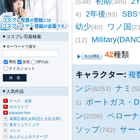
初期
2
(538)
(385)
2年後
SB
4)
(93)
幼少
ワノ国
(40)
(2
▼コスプレ写真検索
Military(DA
(12)
▼キーワードで探す
42
種類
男性
女性
SPのみ
ナイスショット
キャラクター:
複
ンジ
ナミ
(6253)
(5
▼人気作品
ポートガス・
ナース・女医
1)
ホロライブ
paradox live
ン
ペローナ
(2206)
落第忍者乱太郎(忍たま乱太郎)
東京ミュウミュウ
ソップ
サー
(742)
ドレス
あんさんぶるスターズ!