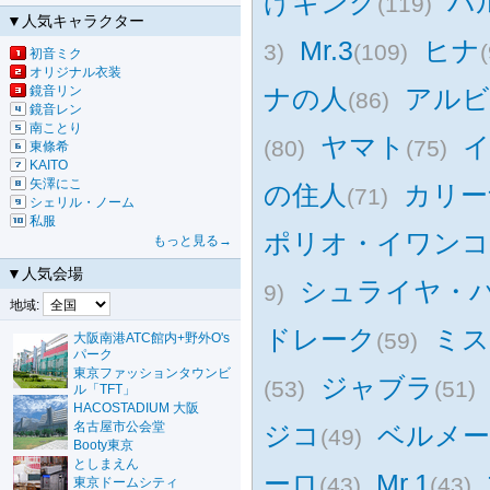
げキング
バ
(119)
▼人気キャラクター
Mr.3
ヒナ
3)
(109)
初音ミク
オリジナル衣装
鏡音リン
ナの人
アルビ
(86)
鏡音レン
南ことり
ヤマト
(80)
(75)
東條希
KAITO
矢澤にこ
の住人
カリー
(71)
シェリル・ノーム
私服
ポリオ・イワン
もっと見る→
▼人気会場
シュライヤ・
9)
地域:
ドレーク
ミス
(59)
大阪南港ATC館内+野外O's
パーク
東京ファッションタウンビ
ジャブラ
(53)
(51)
ル「TFT」
HACOSTADIUM 大阪
名古屋市公会堂
ジコ
ベルメ
(49)
Booty東京
としまえん
ーロ
Mr.1
(43)
(43)
東京ドームシティ