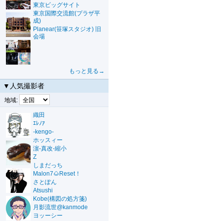
東京ビッグサイト
東京国際交流館(プラザ平
成)
Planear(笹塚スタジオ) 旧
会場
もっと見る→
▼人気撮影者
地域:
織田
ｴﾚﾉｱ
-kengo-
ホッスィー
濵-真改-縮小
Z
しまだっち
Malon7🌰Reset！
さとぽん
Atsushi
Kobe(構図の処方箋)
月影流世@kanmode
ヨッーシー