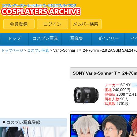
トップ
コスプレ写真
写真集
ダイアリー
イ
トップページ
>
コスプレ写真
>
Vario-Sonnar T＊ 24-70mm F2.8 ZA SSM SAL247
SONY Vario-Sonnar T＊ 24-70
メーカー:
SONY
価格:
240,000円
発売日:
2008年2月
所有人数:
90人
写真数:
2761枚
▼コスプレ写真登録