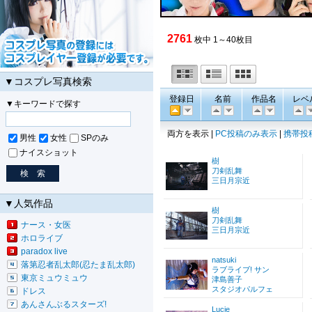
2761
枚中 1～40枚目
▼コスプレ写真検索
登録日
名前
作品名
レベ
▼キーワードで探す
両方を表示 |
PC投稿のみ表示
|
携帯投
男性
女性
SPのみ
ナイスショット
樹
刀剣乱舞
三日月宗近
▼人気作品
樹
刀剣乱舞
ナース・女医
三日月宗近
ホロライブ
paradox live
natsuki
落第忍者乱太郎(忍たま乱太郎)
ラブライブ! サン
東京ミュウミュウ
津島善子
スタジオパルフェ
ドレス
あんさんぶるスターズ!
Lucie