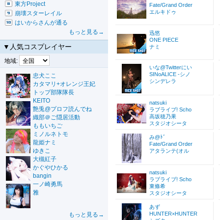
東方Project
Fate/Grand Order
エルキドゥ
崩壊スターレイル
はいからさんが通る
もっと見る→
迅悠
ONE PIECE
▼人気コスプレイヤー
ナミ
地域:
いな@Twitterにい
SINoALICE -シノ
忠犬ここ
シンデレラ
カタマリ+オレンジ王妃
トップ部隊隊長
KEITO
natsuki
艶兎@プロフ読んでね
ラブライブ! Scho
高坂穂乃果
織部＠ご隠居活動
スタジオシータ
ももいちご
ミノルネトモ
み@ﾄﾞ
龍姫ナミ
Fate/Grand Order
ゆきこ
アタランテ(オル
大槻紅子
かぐやひかる
natsuki
bangin
ラブライブ! Scho
一ノ崎勇馬
東條希
雅
スタジオシータ
あず
HUNTER×HUNTER
もっと見る→