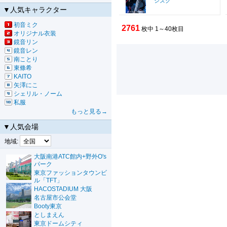
シズク
▼人気キャラクター
初音ミク
2761
枚中 1～40枚目
オリジナル衣装
鏡音リン
鏡音レン
南ことり
東條希
KAITO
矢澤にこ
シェリル・ノーム
私服
もっと見る→
▼人気会場
地域:
大阪南港ATC館内+野外O's
パーク
東京ファッションタウンビ
ル「TFT」
HACOSTADIUM 大阪
名古屋市公会堂
Booty東京
としまえん
東京ドームシティ