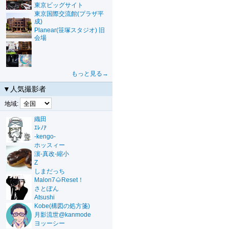
東京ビッグサイト
東京国際交流館(プラザ平
成)
Planear(笹塚スタジオ) 旧
会場
もっと見る→
▼人気撮影者
地域:
織田
ｴﾚﾉｱ
-kengo-
ホッスィー
濵-真改-縮小
Z
しまだっち
Malon7🌰Reset！
さとぽん
Atsushi
Kobe(構図の処方箋)
月影流世@kanmode
ヨッーシー