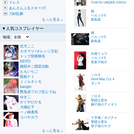
ドレス
TOKYO UNDER GROU
あんさんぶるスターズ!
鍋
刀剣乱舞
ペルソナ5
もっと見る→
新島真
▼人気コスプレイヤー
鍋
地域:
ペルソナ5
新島真
忠犬ここ
カタマリ+オレンジ王妃
白路リョウ
トップ部隊隊長
ペルソナ5
KEITO
喜多川祐介
織部＠ご隠居活動
ももいちご
ソロネ
龍姫ナミ
Devil May Cry 4
ミノルネトモ
ダンテ
bangin
艶兎@プロフ読んでね
ソロネ
ゆきこ
聖闘士星矢
かぐやひかる
獅子座のアイオリ
大槻紅子
一ノ崎勇馬
コバヤカワ
十手塚／ボクチャ
聖闘士星矢
双子座のサガ
もっと見る→