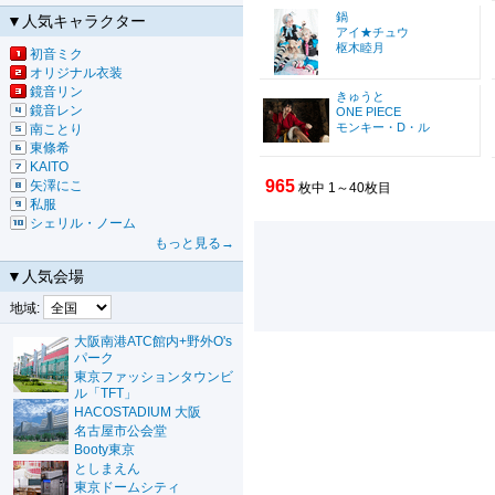
鍋
▼人気キャラクター
アイ★チュウ
枢木睦月
初音ミク
オリジナル衣装
鏡音リン
きゅうと
鏡音レン
ONE PIECE
モンキー・D・ル
南ことり
東條希
KAITO
965
矢澤にこ
枚中 1～40枚目
私服
シェリル・ノーム
もっと見る→
▼人気会場
地域:
大阪南港ATC館内+野外O's
パーク
東京ファッションタウンビ
ル「TFT」
HACOSTADIUM 大阪
名古屋市公会堂
Booty東京
としまえん
東京ドームシティ