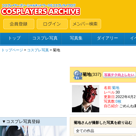
トップ
コスプレ写真
写真集
ダイアリー
イ
トップページ
>
コスプレ写真
>
菊地
菊地
(337)
名前:
菊地
レベル:
30
更新日:
2022年4月
写真数:
0枚
自己紹介:
ごめんね
▼コスプレ写真登録
菊地さんが撮影した写真を絞り込む