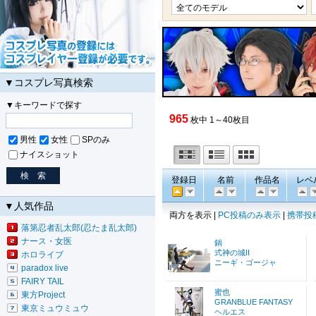
▼コスプレ写真検索
▼キーワードで探す
965
枚中 1～40枚目
男性
女性
SPのみ
ナイスショット
登録日
名前
作品名
レベ
▼人気作品
両方を表示 |
PC投稿のみ表示
|
携帯投
落第忍者乱太郎(忍たま乱太郎)
ナース・女医
鍋
式神の城II
ホロライブ
ニーギ・ゴージャ
paradox live
FAIRY TAIL
蜜也
東方Project
GRANBLUE FANTASY
東京ミュウミュウ
ヘルエス