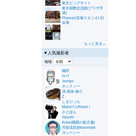
東京ビッグサイト
東京国際交流館(プラザ平
成)
Planear(笹塚スタジオ) 旧
会場
もっと見る→
▼人気撮影者
地域:
織田
ｴﾚﾉｱ
-kengo-
ホッスィー
濵-真改-縮小
Z
しまだっち
Malon7🌰Reset！
さとぽん
Atsushi
Kobe(構図の処方箋)
月影流世@kanmode
ヨッーシー