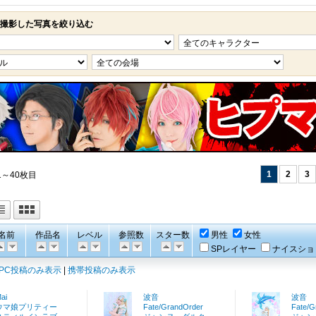
が撮影した写真を絞り込む
1
2
3
1～40枚目
名前
作品名
レベル
参照数
スター数
男性
女性
SPレイヤー
ナイスショ
PC投稿のみ表示
|
携帯投稿のみ表示
ai
波音
波音
ウマ娘プリティー
Fate/GrandOrder
Fate/G