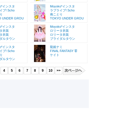
ko*インスタ
Moyoko*インスタ
ブ! Scho
ラブライブ! Scho
り
南ことり
O UNDER GROU
TOKYO UNDER GROU
ko*インスタ
Moyoko*インスタ
タ衣装
ロリータ衣装
タ衣装
ロリータ衣装
ダルタウン
ブライダルタウン
ko*インスタ
龍姫ナミ
ブ! Scho
FINAL FANTASY 零
り
ケイト
ダルタウン
4
5
6
7
8
9
10
>>