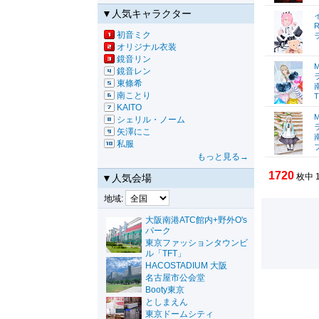
▼人気キャラクター
初音ミク
オリジナル衣装
鏡音リン
鏡音レン
東條希
南ことり
KAITO
シェリル・ノーム
矢澤にこ
私服
もっと見る→
1720
枚中 
▼人気会場
地域:
大阪南港ATC館内+野外O's
パーク
東京ファッションタウンビ
ル「TFT」
HACOSTADIUM 大阪
名古屋市公会堂
Booty東京
としまえん
東京ドームシティ