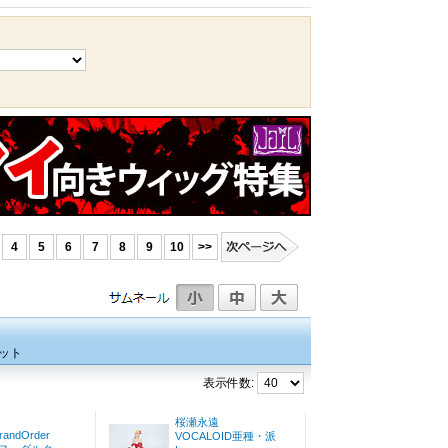
4
5
6
7
8
9
10
>>
ット
表示件数:
桜瀬永遠
randOrder
VOCALOID亜種・派