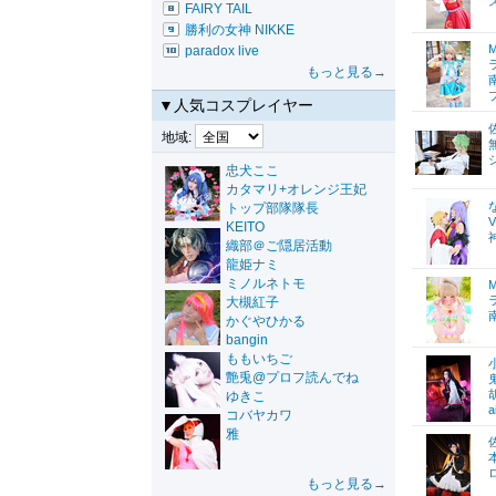
FAIRY TAIL
勝利の女神 NIKKE
paradox live
もっと見る→
▼人気コスプレイヤー
地域:
忠犬ここ
カタマリ+オレンジ王妃
トップ部隊隊長
KEITO
織部＠ご隠居活動
龍姫ナミ
ミノルネトモ
大槻紅子
かぐやひかる
bangin
ももいちご
艶兎@プロフ読んでね
ゆきこ
a
コバヤカワ
雅
もっと見る→