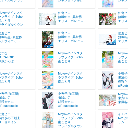
スティルインラブ
ジャンヌ・ダルク
ジャン
Moyoko*インスタ
佐倉ヒロ
佐倉ヒ
ラブライブ! Scho
無職転生 -異世界
無職転
南ことり
エリス・ボレアス
エリス
ブライダルタウン
佐倉ヒロ
佐倉ヒロ
佐倉ヒ
無職転生 -異世界
無職転生 -異世界
無職転
エリス・ボレアス
シルフィエット
エリス
なつな
Moyoko*インスタ
Moyo
VOCALOID
ラブライブ! Scho
ラブライ
神威がくぽ
南ことり
南こと
Moyoko*インスタ
Moyoko*インスタ
小夜子
ラブライブ! Scho
ラブライブ! Scho
鬼滅の
南ことり
南ことり
複数キ
aiRoute
小夜子(加工厨)
小夜子(加工厨)
Moyo
鬼滅の刃
鬼滅の刃
東方Pro
胡蝶カナエ
胡蝶カナエ
東風谷
iRoute studio
aiRoute studio
佐倉ヒロ
Moyoko*インスタ
イチハ
本好きの下剋上
ラブライブ! Scho
Re:
ローゼマイン
南ことり
ラム
ブライダルタウン