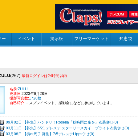
リー
イベント
掲示板
フリーマーケット
知恵袋
ZULU
(267)
最新ログインは24時間以内
名前:
ZULU
更新日:
2023年6月28日
撮影写真数:
1720枚
自己紹介:
コスプレイベント、撮影会になどに参加しています。
09月02日 【募集】バンドリ！Roselia「秋時雨に傘を」衣装併せ(0)
03月11日 【募集】6/21 デレステ スターリースカイ・ブライト衣装併せ(0)
03月08日 【奏or周子 募集】7/5デレステLipps併せ(0)