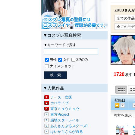
ZULUさん
▼コスプレ写真検索
▼キーワードで探す
男性
女性
SPのみ
ナイスショット
1720
枚中 
▼人気作品
ナース・女医
登録日
ホロライブ
東京ミュウミュウ
東方Project
両方を表示 |
崩壊スターレイル
あんさんぶるスターズ!
M
はいからさんが通る