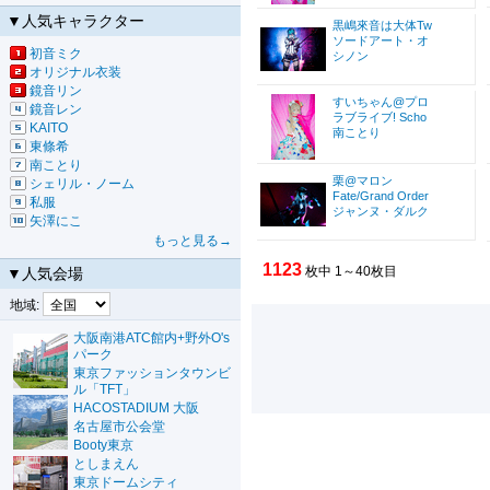
▼人気キャラクター
黒嶋來音は大体Tw
ソードアート・オ
初音ミク
シノン
オリジナル衣装
鏡音リン
すいちゃん@プロ
鏡音レン
ラブライブ! Scho
KAITO
南ことり
東條希
南ことり
栗@マロン
シェリル・ノーム
Fate/Grand Order
私服
ジャンヌ・ダルク
矢澤にこ
もっと見る→
1123
枚中 1～40枚目
▼人気会場
地域:
大阪南港ATC館内+野外O's
パーク
東京ファッションタウンビ
ル「TFT」
HACOSTADIUM 大阪
名古屋市公会堂
Booty東京
としまえん
東京ドームシティ