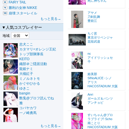
死に神ちゃん
FAIRY TAIL
勝利の女神 NIKKE
アヤメ
崩壊:スターレイル
刀剣乱舞
もっと見る→
豊前江
▼人気コスプレイヤー
ちぐ若
地域:
東京卍リベンジャ
花垣武道
忠犬ここ
カタマリ+オレンジ王妃
nc
トップ部隊隊長
アイドリッシュセ
KEITO
千
織部＠ご隠居活動
龍姫ナミ
大槻紅子
姫美那
SINoALICE -シノ
ミノルネトモ
アリス
かぐやひかる
HACOSTADIUM 大阪
ゆきこ
bangin
Anri
艶兎@プロフ読んでね
ガールズ＆パンツ
アンチョビ
雅
コバヤカワ
一ノ崎勇馬
すいちゃん@プロ
ラブライブ! Scho
南ことり
もっと見る→
HACOSTADIUM 大阪