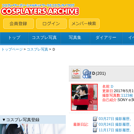
トップ
コスプレ写真
写真集
ダイアリー
イ
トップページ
>
コスプレ写真
>
Ｄ
Ｄ
(201)
名前:
Ｄ
更新日:
2017年5月
撮影写真数:
1123枚
自己紹介:
SONY α
03月27日 撮影履歴。【2
▼コスプレ写真登録
03月24日 撮影履歴。【20
最新日記:
11月17日 撮影履歴。【2