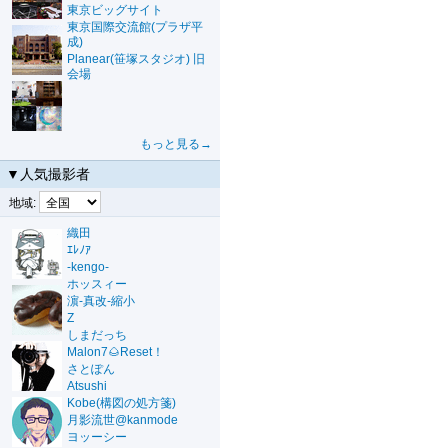
東京ビッグサイト
東京国際交流館(プラザ平
成)
Planear(笹塚スタジオ) 旧
会場
もっと見る→
▼人気撮影者
地域:
織田
ｴﾚﾉｱ
-kengo-
ホッスィー
濵-真改-縮小
Z
しまだっち
Malon7🌰Reset！
さとぽん
Atsushi
Kobe(構図の処方箋)
月影流世@kanmode
ヨッーシー