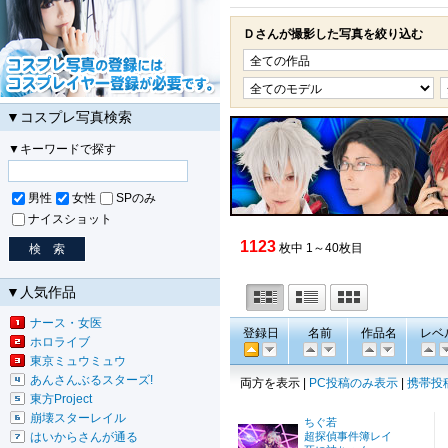
Ｄさんが撮影した写真を絞り込む
▼コスプレ写真検索
▼キーワードで探す
男性
女性
SPのみ
ナイスショット
1123
枚中 1～40枚目
▼人気作品
ナース・女医
登録日
名前
作品名
レベ
ホロライブ
東京ミュウミュウ
あんさんぶるスターズ!
両方を表示 |
PC投稿のみ表示
|
携帯投
東方Project
崩壊スターレイル
ちぐ若
はいからさんが通る
超探偵事件簿レイ