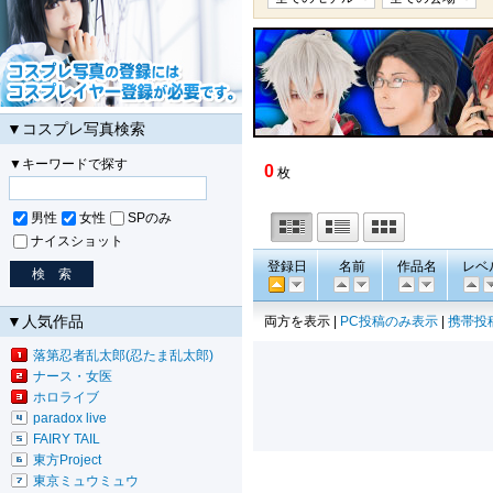
▼コスプレ写真検索
▼キーワードで探す
0
枚
男性
女性
SPのみ
ナイスショット
登録日
名前
作品名
レベ
▼人気作品
両方を表示 |
PC投稿のみ表示
|
携帯投
落第忍者乱太郎(忍たま乱太郎)
ナース・女医
ホロライブ
paradox live
FAIRY TAIL
東方Project
東京ミュウミュウ