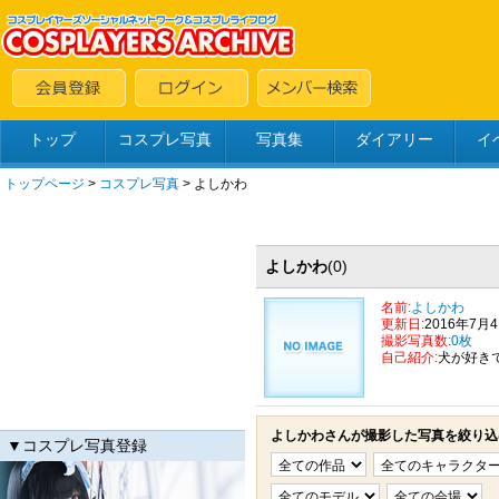
トップ
コスプレ写真
写真集
ダイアリー
イ
トップページ
>
コスプレ写真
>
よしかわ
よしかわ
(0)
名前:
よしかわ
更新日:
2016年7月
撮影写真数:
0枚
自己紹介:
犬が好き
よしかわさんが撮影した写真を絞り込
▼コスプレ写真登録