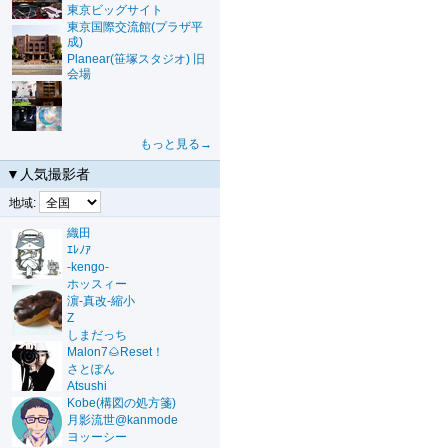
東京ビッグサイト
東京国際交流館(プラザ平
成)
Planear(笹塚スタジオ) 旧
会場
もっと見る→
▼人気撮影者
地域:
織田
ｴﾚﾉｱ
-kengo-
ホッスィー
濵-真改-縮小
Z
しまだっち
Malon7🌰Reset！
さとぽん
Atsushi
Kobe(構図の処方箋)
月影流世@kanmode
ヨッーシー