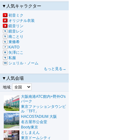
▼人気キャラクター
初音ミク
オリジナル衣装
鏡音リン
鏡音レン
南ことり
東條希
KAITO
矢澤にこ
私服
シェリル・ノーム
もっと見る→
▼人気会場
地域:
大阪南港ATC館内+野外O's
パーク
東京ファッションタウンビ
ル「TFT」
HACOSTADIUM 大阪
名古屋市公会堂
Booty東京
としまえん
東京ドームシティ