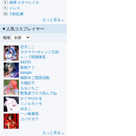
崩壊:スターレイル
ドレス
刀剣乱舞
もっと見る→
▼人気コスプレイヤー
地域:
忠犬ここ
カタマリ+オレンジ王妃
トップ部隊隊長
KEITO
龍姫ナミ
bangin
織部＠ご隠居活動
大槻紅子
ももいちご
艶兎@プロフ読んでね
かぐやひかる
ミノルネトモ
ゆきこ
一ノ崎勇馬
コバヤカワ
もっと見る→