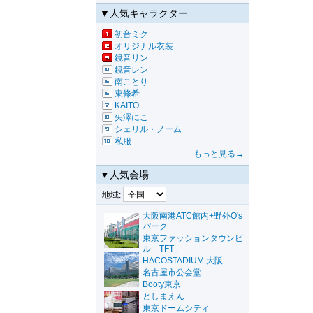
▼人気キャラクター
初音ミク
オリジナル衣装
鏡音リン
鏡音レン
南ことり
東條希
KAITO
矢澤にこ
シェリル・ノーム
私服
もっと見る→
▼人気会場
地域:
大阪南港ATC館内+野外O's
パーク
東京ファッションタウンビ
ル「TFT」
HACOSTADIUM 大阪
名古屋市公会堂
Booty東京
としまえん
東京ドームシティ