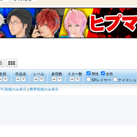
名前
作品名
レベル
参照数
スター数
男性
女性
SPレイヤー
ナイスショ
PC投稿のみ表示
|
携帯投稿のみ表示