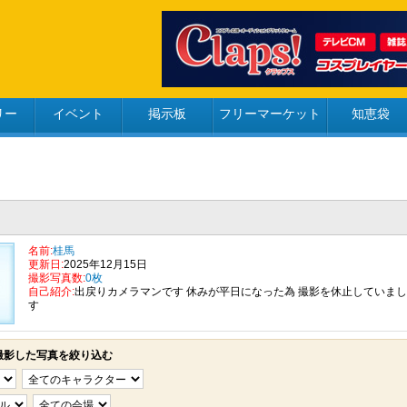
リー
イベント
掲示板
フリーマーケット
知恵袋
名前:
桂馬
更新日:
2025年12月15日
撮影写真数:
0枚
自己紹介:
出戻りカメラマンです 休みが平日になった為 撮影を休止していまし
す
撮影した写真を絞り込む