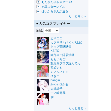
あんさんぶるスターズ!
崩壊スターレイル
はいからさんが通る
もっと見る→
▼人気コスプレイヤー
地域:
忠犬ここ
カタマリ+オレンジ王妃
トップ部隊隊長
KEITO
織部＠ご隠居活動
ももいちご
艶兎@プロフ読んでね
龍姫ナミ
ミノルネトモ
ゆきこ
bangin
かぐやひかる
大槻紅子
一ノ崎勇馬
雅
もっと見る→