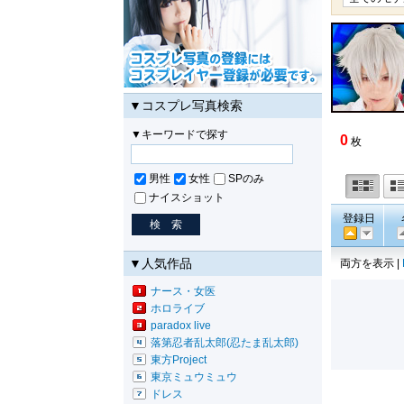
▼コスプレ写真検索
▼キーワードで探す
0
枚
男性
女性
SPのみ
ナイスショット
登録日
▼人気作品
両方を表示 |
ナース・女医
ホロライブ
paradox live
落第忍者乱太郎(忍たま乱太郎)
東方Project
東京ミュウミュウ
ドレス