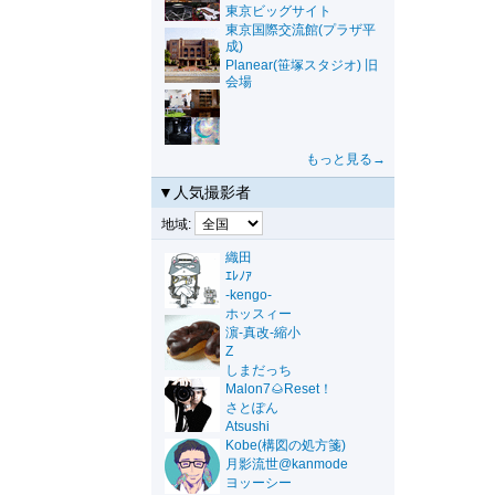
東京ビッグサイト
東京国際交流館(プラザ平
成)
Planear(笹塚スタジオ) 旧
会場
もっと見る→
▼人気撮影者
地域:
織田
ｴﾚﾉｱ
-kengo-
ホッスィー
濵-真改-縮小
Z
しまだっち
Malon7🌰Reset！
さとぽん
Atsushi
Kobe(構図の処方箋)
月影流世@kanmode
ヨッーシー