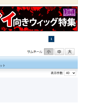
1
ット
表示件数: