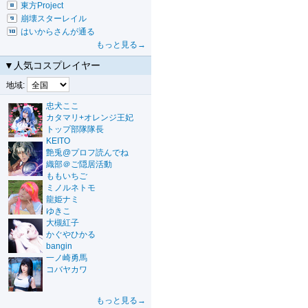
東方Project
崩壊スターレイル
はいからさんが通る
もっと見る→
▼人気コスプレイヤー
地域:
忠犬ここ
カタマリ+オレンジ王妃
トップ部隊隊長
KEITO
艶兎@プロフ読んでね
織部＠ご隠居活動
ももいちご
ミノルネトモ
龍姫ナミ
ゆきこ
大槻紅子
かぐやひかる
bangin
一ノ崎勇馬
コバヤカワ
もっと見る→