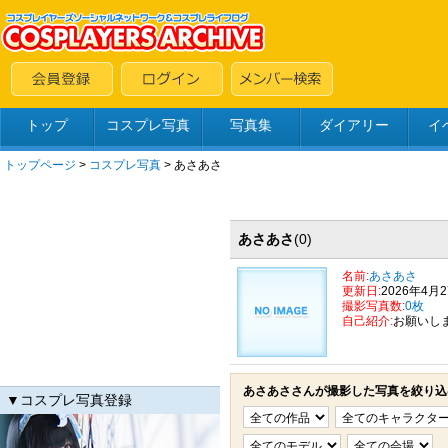
トップ
コスプレ写真
写真集
ダイアリー
イ
トップページ
>
コスプレ写真
>
あさあさ
あさあさ
(0)
名前:
あさあさ
更新日:
2026年4月
撮影写真数:
0枚
自己紹介:
お願いし
あさあささんが撮影した写真を絞り込
▼コスプレ写真登録