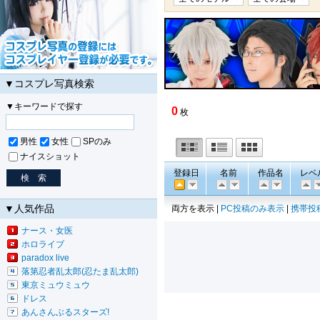
▼コスプレ写真検索
▼キーワードで探す
0
枚
男性
女性
SPのみ
ナイスショット
登録日
名前
作品名
レベ
▼人気作品
両方を表示 |
PC投稿のみ表示
|
携帯投
ナース・女医
ホロライブ
paradox live
落第忍者乱太郎(忍たま乱太郎)
東京ミュウミュウ
ドレス
あんさんぶるスターズ!