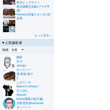
東京ビッグサイト
東京国際交流館(プラザ平
成)
Planear(笹塚スタジオ) 旧
会場
もっと見る→
▼人気撮影者
地域:
織田
ｴﾚﾉｱ
-kengo-
ホッスィー
濵-真改-縮小
Z
しまだっち
Malon7🌰Reset！
さとぽん
Atsushi
Kobe(構図の処方箋)
月影流世@kanmode
ヨッーシー