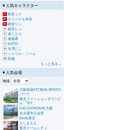
▼人気キャラクター
初音ミク
オリジナル衣装
鏡音リン
鏡音レン
南ことり
東條希
KAITO
矢澤にこ
シェリル・ノーム
私服
もっと見る→
▼人気会場
地域:
大阪南港ATC館内+野外O's
パーク
東京ファッションタウンビ
ル「TFT」
HACOSTADIUM 大阪
名古屋市公会堂
Booty東京
としまえん
東京ドームシティ