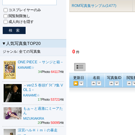
ROM写真集サンプル(1477)
コスプレイヤーのみ
閲覧制限無し
成人向けを隠す
▼人気写真集TOP20
0
ジャンル: 全ての写真集
件
ONE PIECE －サンジと箱－
KANAME☆
34
Photo
64117
Hit
更新日
名前
写真集ID
閲覧
－ver2.5 巻頭ｸﾞﾗﾋﾞｱ集 V
OL.1－
KANAME☆
17
Photo
53721
Hit
もぉ～と過激にミーアた
ん
MIZUKIAKIRA
20
Photo
50095
Hit
涼宮ハルＨｉｍｉの暴走