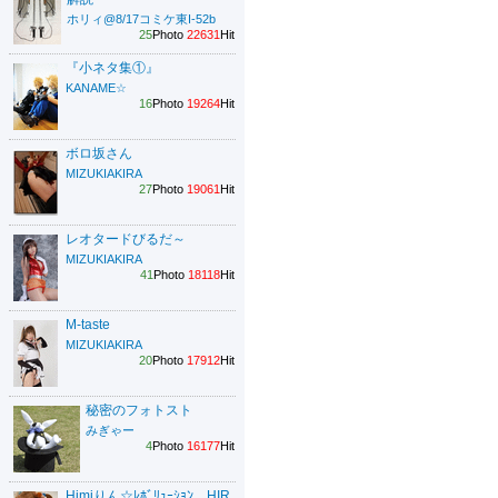
ホリィ@8/17コミケ東I-52b
25
Photo
22631
Hit
『小ネタ集①』
KANAME☆
16
Photo
19264
Hit
ボロ坂さん
MIZUKIAKIRA
27
Photo
19061
Hit
レオタードびるだ～
MIZUKIAKIRA
41
Photo
18118
Hit
M-taste
MIZUKIAKIRA
20
Photo
17912
Hit
秘密のフォトスト
みぎゃー
4
Photo
16177
Hit
Himiりん☆ﾚﾎﾞﾘｭｰｼｮﾝ HIR