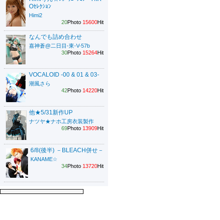
Oｾﾚｸｼｮﾝ
Himi2
20
Photo
15600
Hit
なんでも詰め合わせ
嘉神蒼@二日目-東-V-57b
30
Photo
15264
Hit
VOCALOID -00 & 01 & 03-
潮風さら
42
Photo
14220
Hit
他★5/31新作UP
ナツヤ★ナホ工房衣装製作
69
Photo
13909
Hit
6/8(後半) －BLEACH併せ－
KANAME☆
34
Photo
13720
Hit