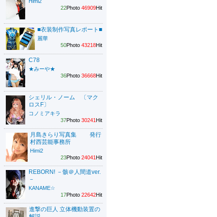
Himi2
22
Photo
46909
Hit
■衣装制作写真レポート■
麗華
50
Photo
43218
Hit
C78
★みーや★
36
Photo
36668
Hit
シェリル・ノーム 〔マク
ロスF〕
コノミアキラ
37
Photo
30241
Hit
月島きらり写真集 発行
村西芸能事務所
Himi2
23
Photo
24041
Hit
REBORN! －骸＠人間道ver.
－
KANAME☆
17
Photo
22642
Hit
進撃の巨人 立体機動装置の
解説