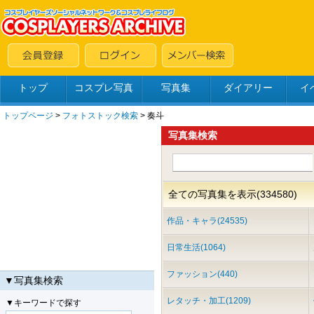
トップ
コスプレ写真
写真集
ダイアリー
イ
トップページ
>
フォトストック検索
> 奏斗
写真集検索
全ての写真集を表示(334580)
作品・キャラ(24535)
日常生活(1064)
ファッション(440)
▼写真集検索
レタッチ・加工(1209)
▼キーワードで探す