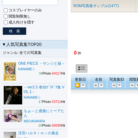
ROM写真集サンプル(1477)
コスプレイヤーのみ
閲覧制限無し
成人向けを隠す
▼人気写真集TOP20
0
ジャンル: 全ての写真集
件
ONE PIECE －サンジと箱－
KANAME☆
34
Photo
64117
Hit
更新日
名前
写真集ID
閲覧
－ver2.5 巻頭ｸﾞﾗﾋﾞｱ集 V
OL.1－
KANAME☆
17
Photo
53721
Hit
もぉ～と過激にミーアた
ん
MIZUKIAKIRA
20
Photo
50095
Hit
涼宮ハルＨｉｍｉの暴走