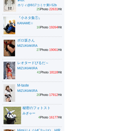
ホリィ@8/17コミケ東I-52b
25
Photo
22631
Hit
『小ネタ集①』
KANAME☆
16
Photo
19264
Hit
ボロ坂さん
MIZUKIAKIRA
27
Photo
19061
Hit
レオタードびるだ～
MIZUKIAKIRA
41
Photo
18118
Hit
M-taste
MIZUKIAKIRA
20
Photo
17912
Hit
秘密のフォトスト
みぎゃー
4
Photo
16177
Hit
Himiりん☆ﾚﾎﾞﾘｭｰｼｮﾝ HIR