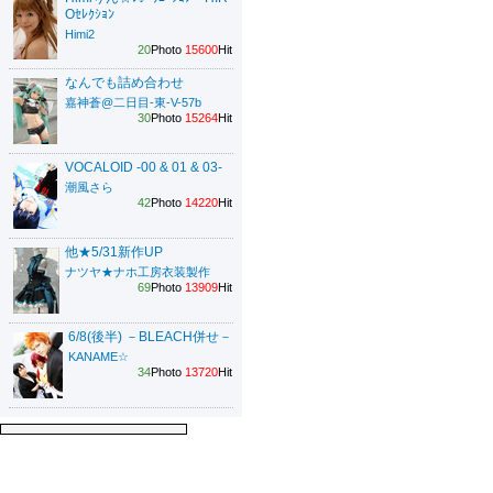
Oｾﾚｸｼｮﾝ
Himi2
20
Photo
15600
Hit
なんでも詰め合わせ
嘉神蒼@二日目-東-V-57b
30
Photo
15264
Hit
VOCALOID -00 & 01 & 03-
潮風さら
42
Photo
14220
Hit
他★5/31新作UP
ナツヤ★ナホ工房衣装製作
69
Photo
13909
Hit
6/8(後半) －BLEACH併せ－
KANAME☆
34
Photo
13720
Hit