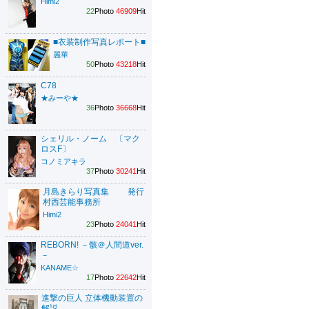
Himi2
22
Photo
46909
Hit
■衣装制作写真レポート■
麗華
50
Photo
43218
Hit
C78
★みーや★
36
Photo
36668
Hit
シェリル・ノーム 〔マク
ロスF〕
コノミアキラ
37
Photo
30241
Hit
月島きらり写真集 発行
村西芸能事務所
Himi2
23
Photo
24041
Hit
REBORN! －骸＠人間道ver.
－
KANAME☆
17
Photo
22642
Hit
進撃の巨人 立体機動装置の
解説