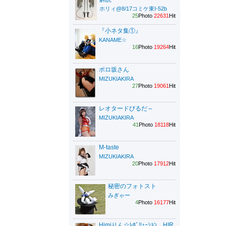
ホリィ@8/17コミケ東I-52b
25
Photo
22631
Hit
『小ネタ集①』
KANAME☆
16
Photo
19264
Hit
ボロ坂さん
MIZUKIAKIRA
27
Photo
19061
Hit
レオタードびるだ～
MIZUKIAKIRA
41
Photo
18118
Hit
M-taste
MIZUKIAKIRA
20
Photo
17912
Hit
秘密のフォトスト
みぎゃー
4
Photo
16177
Hit
Himiりん☆ﾚﾎﾞﾘｭｰｼｮﾝ HIR