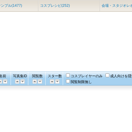
ンプル(1477)
コスプレシピ(252)
会場・スタジオレポ(
名前
写真集ID
閲覧数
スター数
コスプレイヤーのみ
成人向けを隠
閲覧制限無し