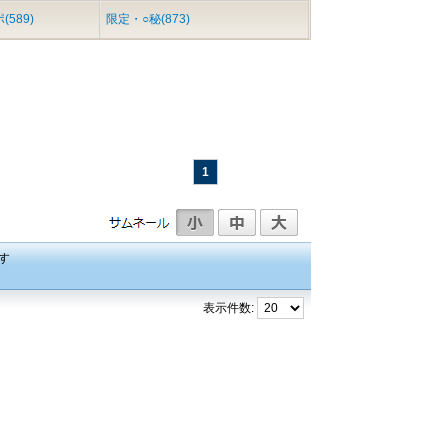
589)
限定・○秘(873)
1
す
表示件数: