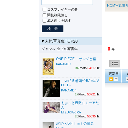
ROM写真集サ
コスプレイヤーのみ
閲覧制限無し
成人向けを隠す
▼人気写真集TOP20
0
ジャンル: 全ての写真集
件
ONE PIECE －サンジと箱－
KANAME☆
34
Photo
64117
Hit
更新日
－ver2.5 巻頭ｸﾞﾗﾋﾞｱ集 V
OL.1－
KANAME☆
17
Photo
53721
Hit
もぉ～と過激にミーアた
ん
MIZUKIAKIRA
20
Photo
50095
Hit
涼宮ハルＨｉｍｉの暴走