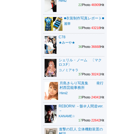
Himi2
22
Photo
46909
Hit
■衣装制作写真レポート■
麗華
50
Photo
43218
Hit
C78
★みーや★
36
Photo
36668
Hit
シェリル・ノーム 〔マク
ロスF〕
コノミアキラ
37
Photo
30241
Hit
月島きらり写真集 発行
村西芸能事務所
Himi2
23
Photo
24041
Hit
REBORN! －骸＠人間道ver.
－
KANAME☆
17
Photo
22642
Hit
進撃の巨人 立体機動装置の
解説