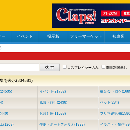
リー
イベント
掲示板
フリーマーケット
知恵袋
親方
コスプレイヤーのみ
閲覧制限無し
を表示(334581)
4535)
イベント(21782)
撮影会 ・ロケ(1689
4)
風景・旅行(2438)
ペット(284)
440)
お渡し用(11088)
フリマ確認用(1586
(1209)
作例・ポートフォリオ(1393)
イラスト・創作(79