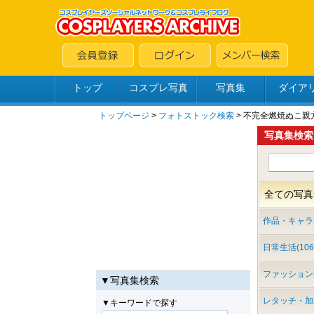
トップ
コスプレ写真
写真集
ダイア
トップページ
>
フォトストック検索
> 不完全燃焼ぬこ
写真集検索
全ての写真集
作品・キャラ(2
日常生活(106
ファッション(
▼写真集検索
レタッチ・加工
▼キーワードで探す