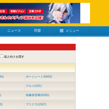
ニュース
同盟
メニュー
成人向けを隠す
4)
ポートレート(5605)
グルメ(101)
)
画像保管庫(6595)
5)
プリクラ(1507)