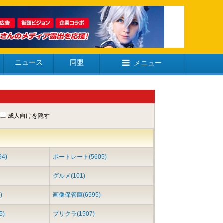
ニュース
同盟
メニュー
成人向けを隠す
4)
ポートレート(5605)
グルメ(101)
)
画像保管庫(6595)
5)
プリクラ(1507)