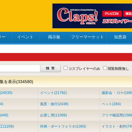
リー
イベント
掲示板
フリーマーケット
知恵袋
コスプレイヤーのみ
閲覧制限無し
を表示(334580)
4535)
イベント(21782)
撮影会 ・ロケ(1689
4)
風景・旅行(2438)
ペット(284)
440)
お渡し用(11088)
フリマ確認用(1586
(1209)
作例・ポートフォリオ(1393)
イラスト・創作(79