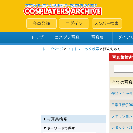
トップ
コスプレ写真
写真集
ダイア
トップページ
>
フォトストック検索
> ぼんちゃん
写真集検索
全ての写真集
作品・キャラ(2
日常生活(106
ファッション(
▼写真集検索
レタッチ・加工
▼キーワードで探す