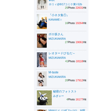
ホリィ@8/17コミケ東I-52b
25
Photo
22631
Hit
『小ネタ集①』
KANAME☆
16
Photo
19264
Hit
ボロ坂さん
MIZUKIAKIRA
27
Photo
19061
Hit
レオタードびるだ～
MIZUKIAKIRA
41
Photo
18118
Hit
M-taste
MIZUKIAKIRA
20
Photo
17912
Hit
秘密のフォトスト
みぎゃー
4
Photo
16177
Hit
Himiりん☆ﾚﾎﾞﾘｭｰｼｮﾝ HIR