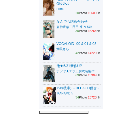
Oｾﾚｸｼｮﾝ
Himi2
20
Photo
15600
Hit
なんでも詰め合わせ
嘉神蒼@二日目-東-V-57b
30
Photo
15264
Hit
VOCALOID -00 & 01 & 03-
潮風さら
42
Photo
14220
Hit
他★5/31新作UP
ナツヤ★ナホ工房衣装製作
69
Photo
13909
Hit
6/8(後半) －BLEACH併せ－
KANAME☆
34
Photo
13720
Hit