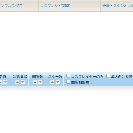
ンプル(1477)
コスプレシピ(252)
会場・スタジオレポ(
名前
写真集ID
閲覧数
スター数
コスプレイヤーのみ
成人向けを隠
閲覧制限無し