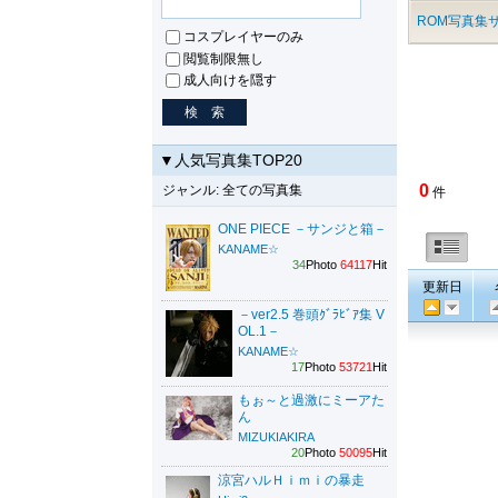
ROM写真集サ
コスプレイヤーのみ
閲覧制限無し
成人向けを隠す
▼人気写真集TOP20
0
ジャンル: 全ての写真集
件
ONE PIECE －サンジと箱－
KANAME☆
34
Photo
64117
Hit
更新日
－ver2.5 巻頭ｸﾞﾗﾋﾞｱ集 V
OL.1－
KANAME☆
17
Photo
53721
Hit
もぉ～と過激にミーアた
ん
MIZUKIAKIRA
20
Photo
50095
Hit
涼宮ハルＨｉｍｉの暴走