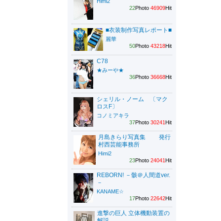
Himi2
22
Photo
46909
Hit
■衣装制作写真レポート■
麗華
50
Photo
43218
Hit
C78
★みーや★
36
Photo
36668
Hit
シェリル・ノーム 〔マク
ロスF〕
コノミアキラ
37
Photo
30241
Hit
月島きらり写真集 発行
村西芸能事務所
Himi2
23
Photo
24041
Hit
REBORN! －骸＠人間道ver.
－
KANAME☆
17
Photo
22642
Hit
進撃の巨人 立体機動装置の
解説