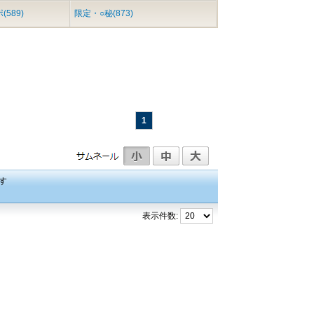
589)
限定・○秘(873)
1
す
表示件数: