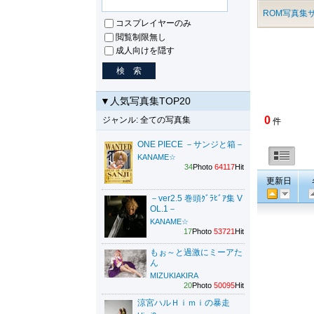
ROM写真集サ
コスプレイヤーのみ
閲覧制限無し
成人向けを隠す
▼人気写真集TOP20
0
ジャンル: 全ての写真集
件
ONE PIECE －サンジと箱－
KANAME☆
34
Photo
64117
Hit
更新日
－ver2.5 巻頭ｸﾞﾗﾋﾞｱ集 V
OL.1－
KANAME☆
17
Photo
53721
Hit
もぉ～と過激にミーアた
ん
MIZUKIAKIRA
20
Photo
50095
Hit
涼宮ハルＨｉｍｉの暴走