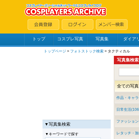
トップ
コスプレ写真
写真集
ダイア
トップページ
>
フォトストック検索
> タクティカル
写真集検索
全ての写真集
作品・キャラ(2
日常生活(106
ファッション(
▼写真集検索
レタッチ・加工
▼キーワードで探す