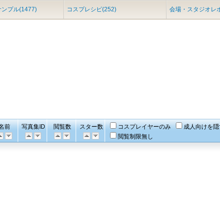
ンプル(1477)
コスプレシピ(252)
会場・スタジオレポ(
名前
写真集ID
閲覧数
スター数
コスプレイヤーのみ
成人向けを隠
閲覧制限無し