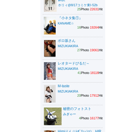
ホリィ@8/17コミケ東I-52b
25
Photo
22631
Hit
『小ネタ集①』
KANAME☆
16
Photo
19264
Hit
ボロ坂さん
MIZUKIAKIRA
27
Photo
19061
Hit
レオタードびるだ～
MIZUKIAKIRA
41
Photo
18118
Hit
M-taste
MIZUKIAKIRA
20
Photo
17912
Hit
秘密のフォトスト
みぎゃー
4
Photo
16177
Hit
Himiりん☆ﾚﾎﾞﾘｭｰｼｮﾝ HIR