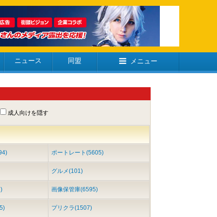
ニュース
同盟
メニュー
成人向けを隠す
4)
ポートレート(5605)
グルメ(101)
)
画像保管庫(6595)
5)
プリクラ(1507)