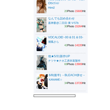
Oｾﾚｸｼｮﾝ
Himi2
20
Photo
15600
Hit
なんでも詰め合わせ
嘉神蒼@二日目-東-V-57b
30
Photo
15264
Hit
VOCALOID -00 & 01 & 03-
潮風さら
42
Photo
14220
Hit
他★5/31新作UP
ナツヤ★ナホ工房衣装製作
69
Photo
13909
Hit
6/8(後半) －BLEACH併せ－
KANAME☆
34
Photo
13720
Hit