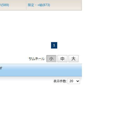
589)
限定・○秘(873)
1
す
表示件数: