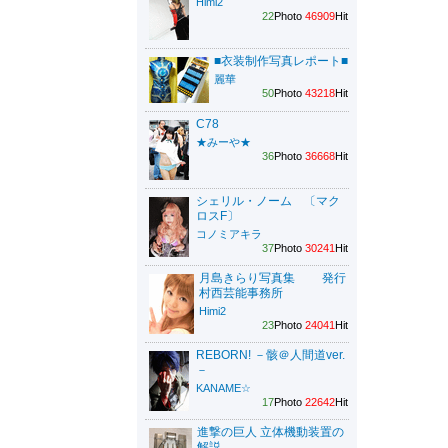
Himi2
22
Photo
46909
Hit
■衣装制作写真レポート■
麗華
50
Photo
43218
Hit
C78
★みーや★
36
Photo
36668
Hit
シェリル・ノーム 〔マク
ロスF〕
コノミアキラ
37
Photo
30241
Hit
月島きらり写真集 発行
村西芸能事務所
Himi2
23
Photo
24041
Hit
REBORN! －骸＠人間道ver.
－
KANAME☆
17
Photo
22642
Hit
進撃の巨人 立体機動装置の
解説