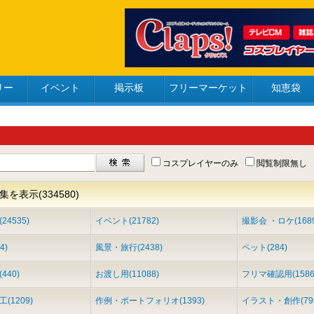
リー
イベント
掲示板
フリーマーケット
知恵袋
コスプレイヤーのみ
閲覧制限無し
を表示(334580)
4535)
イベント(21782)
撮影会 ・ロケ(1689
4)
風景・旅行(2438)
ペット(284)
440)
お渡し用(11088)
フリマ確認用(1586
(1209)
作例・ポートフォリオ(1393)
イラスト・創作(79