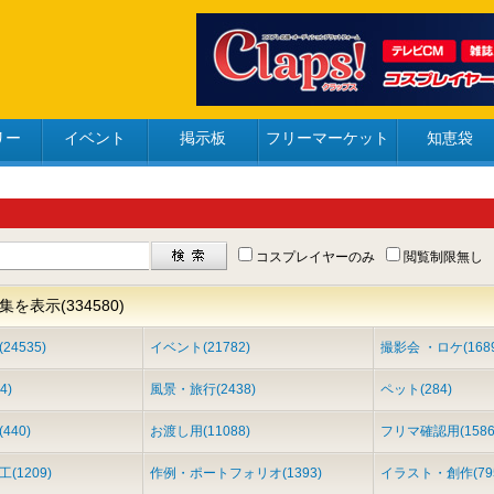
リー
イベント
掲示板
フリーマーケット
知恵袋
コスプレイヤーのみ
閲覧制限無し
を表示(334580)
4535)
イベント(21782)
撮影会 ・ロケ(1689
4)
風景・旅行(2438)
ペット(284)
440)
お渡し用(11088)
フリマ確認用(1586
(1209)
作例・ポートフォリオ(1393)
イラスト・創作(79