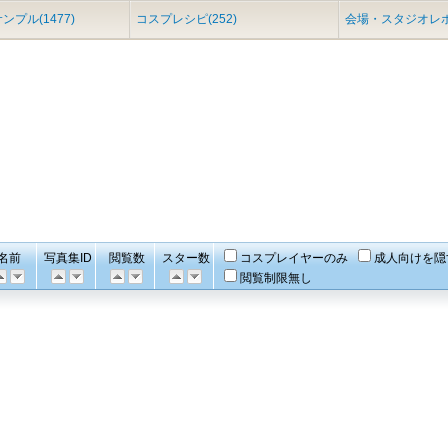
ンプル(1477)
コスプレシピ(252)
会場・スタジオレポ(
名前
写真集ID
閲覧数
スター数
コスプレイヤーのみ
成人向けを隠
閲覧制限無し