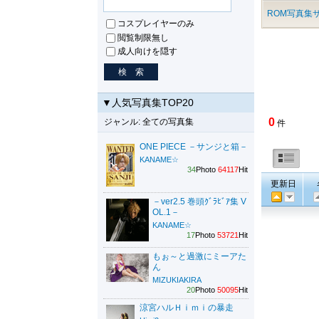
ROM写真集サ
コスプレイヤーのみ
閲覧制限無し
成人向けを隠す
▼人気写真集TOP20
0
ジャンル: 全ての写真集
件
ONE PIECE －サンジと箱－
KANAME☆
34
Photo
64117
Hit
更新日
－ver2.5 巻頭ｸﾞﾗﾋﾞｱ集 V
OL.1－
KANAME☆
17
Photo
53721
Hit
もぉ～と過激にミーアた
ん
MIZUKIAKIRA
20
Photo
50095
Hit
涼宮ハルＨｉｍｉの暴走