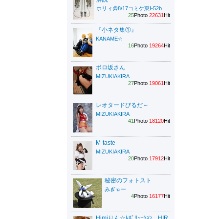
ホリィ@8/17コミケ東I-52b
25
Photo
22631
Hit
『小ネタ集①』
KANAME☆
16
Photo
19264
Hit
ボロ坂さん
MIZUKIAKIRA
27
Photo
19061
Hit
レオタードびるだ～
MIZUKIAKIRA
41
Photo
18120
Hit
M-taste
MIZUKIAKIRA
20
Photo
17912
Hit
秘密のフォトスト
みぎゃー
4
Photo
16177
Hit
Himiりん☆ﾚﾎﾞﾘｭｰｼｮﾝ HIR