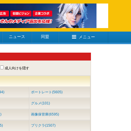
ニュース
同盟
メニュー
成人向けを隠す
4)
ポートレート(5605)
グルメ(101)
)
画像保管庫(6595)
5)
プリクラ(1507)