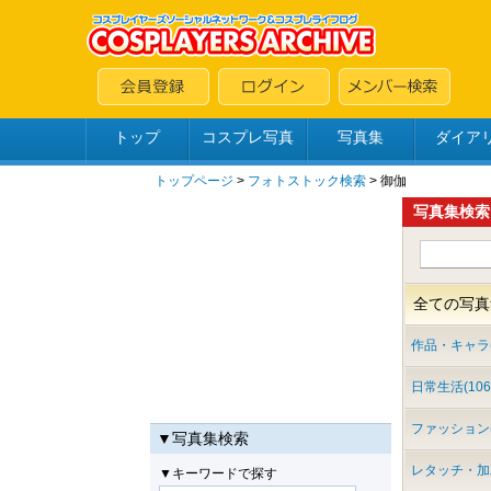
トップ
コスプレ写真
写真集
ダイア
トップページ
>
フォトストック検索
> 御伽
写真集検索
全ての写真集
作品・キャラ(2
日常生活(106
ファッション(
▼写真集検索
レタッチ・加工
▼キーワードで探す