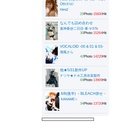
Oｾﾚｸｼｮﾝ
Himi2
20
Photo
15600
Hit
なんでも詰め合わせ
嘉神蒼@二日目-東-V-57b
30
Photo
15264
Hit
VOCALOID -00 & 01 & 03-
潮風さら
42
Photo
14220
Hit
他★5/31新作UP
ナツヤ★ナホ工房衣装製作
69
Photo
13909
Hit
6/8(後半) －BLEACH併せ－
KANAME☆
34
Photo
13720
Hit