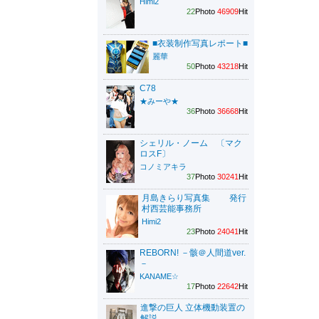
Himi2
22
Photo
46909
Hit
■衣装制作写真レポート■
麗華
50
Photo
43218
Hit
C78
★みーや★
36
Photo
36668
Hit
シェリル・ノーム 〔マク
ロスF〕
コノミアキラ
37
Photo
30241
Hit
月島きらり写真集 発行
村西芸能事務所
Himi2
23
Photo
24041
Hit
REBORN! －骸＠人間道ver.
－
KANAME☆
17
Photo
22642
Hit
進撃の巨人 立体機動装置の
解説