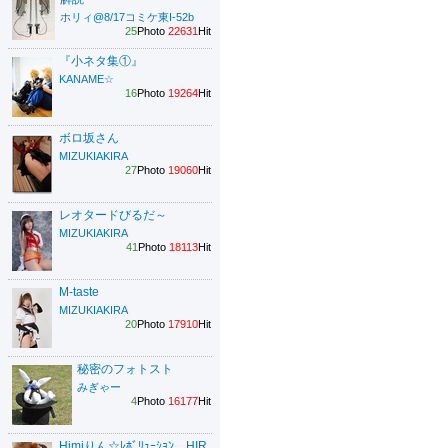
ホリィ@8/17コミケ東I-52b
25
Photo
22631
Hit
『小ネタ集①』
KANAME☆
16
Photo
19264
Hit
ボロ坂さん
MIZUKIAKIRA
27
Photo
19060
Hit
レオタードびるだ～
MIZUKIAKIRA
41
Photo
18113
Hit
M-taste
MIZUKIAKIRA
20
Photo
17910
Hit
秘密のフォトスト
みぎゃー
4
Photo
16177
Hit
Himiりん☆ﾚﾎﾞﾘｭｰｼｮﾝ HIR