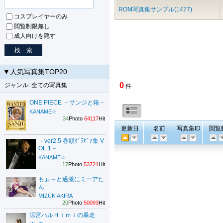
ROM写真集サンプル(1477)
コスプレイヤーのみ
閲覧制限無し
成人向けを隠す
▼人気写真集TOP20
0
ジャンル: 全ての写真集
件
ONE PIECE －サンジと箱－
KANAME☆
34
Photo
64117
Hit
更新日
名前
写真集ID
閲覧
－ver2.5 巻頭ｸﾞﾗﾋﾞｱ集 V
OL.1－
KANAME☆
17
Photo
53721
Hit
もぉ～と過激にミーアた
ん
MIZUKIAKIRA
20
Photo
50093
Hit
涼宮ハルＨｉｍｉの暴走