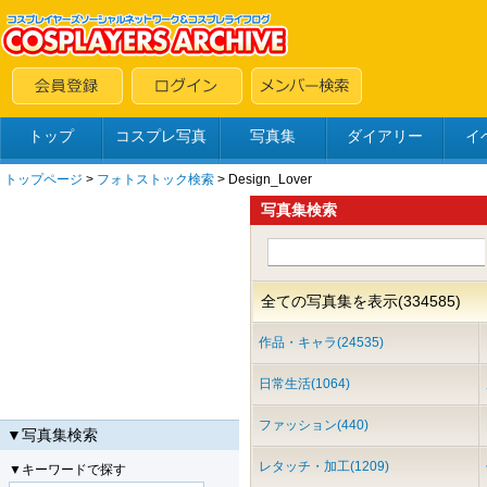
トップ
コスプレ写真
写真集
ダイアリー
イ
トップページ
>
フォトストック検索
> Design_Lover
写真集検索
全ての写真集を表示(334585)
作品・キャラ(24535)
日常生活(1064)
ファッション(440)
▼写真集検索
レタッチ・加工(1209)
▼キーワードで探す