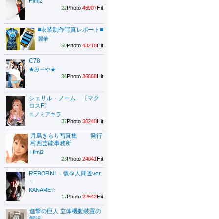
Himi2
22
Photo
46907
Hit
■衣装制作写真レポート■
麗華
50
Photo
43218
Hit
C78
★みーや★
36
Photo
36668
Hit
シェリル・ノーム 〔マク
ロスF〕
コノミアキラ
37
Photo
30240
Hit
月島きらり写真集 発行
村西芸能事務所
Himi2
23
Photo
24041
Hit
REBORN! －骸＠人間道ver.
－
KANAME☆
17
Photo
22642
Hit
進撃の巨人 立体機動装置の
解説