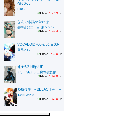
Oｾﾚｸｼｮﾝ
Himi2
20
Photo
15599
Hit
なんでも詰め合わせ
嘉神蒼@二日目-東-V-57b
30
Photo
15264
Hit
VOCALOID -00 & 01 & 03-
潮風さら
42
Photo
14220
Hit
他★5/31新作UP
ナツヤ★ナホ工房衣装製作
69
Photo
13909
Hit
6/8(後半) －BLEACH併せ－
KANAME☆
34
Photo
13720
Hit