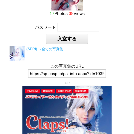
17
Photos
38
Views
パスワード
入室する
(SERI)
→全ての写真集
この写真集のURL
PR