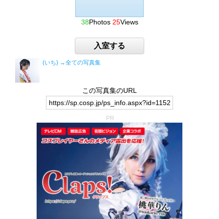
38
Photos
25
Views
入室する
(いち)
→全ての写真集
この写真集のURL
PR