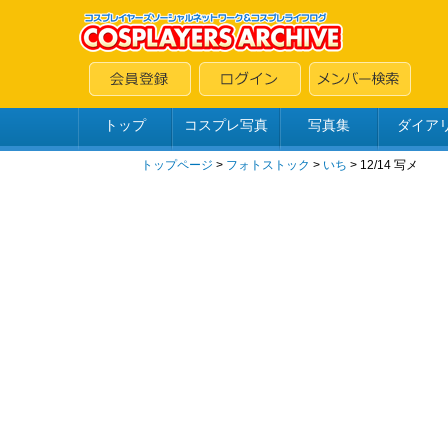
トップ
コスプレ写真
写真集
ダイア
トップページ
>
フォトストック
>
いち
> 12/14 写メ