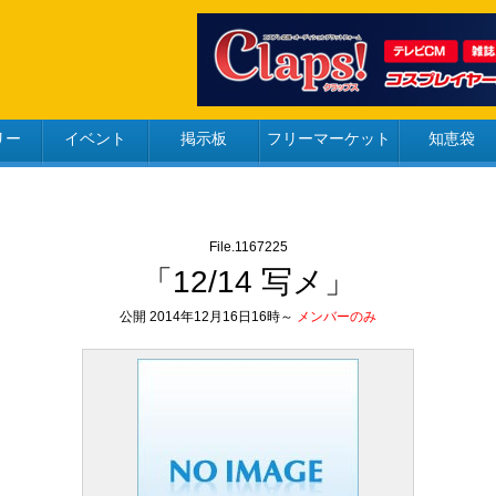
リー
イベント
掲示板
フリーマーケット
知恵袋
File.1167225
「12/14 写メ」
公開 2014年12月16日16時～
メンバーのみ