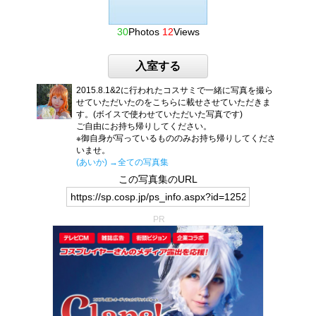
30
Photos
12
Views
入室する
2015.8.1&2に行われたコスサミで一緒に写真を撮ら
せていただいたのをこちらに載せさせていただきま
す。(ボイスで使わせていただいた写真です)
ご自由にお持ち帰りしてください。
※御自身が写っているもののみお持ち帰りしてくださ
いませ。
(あいか)
→全ての写真集
この写真集のURL
PR