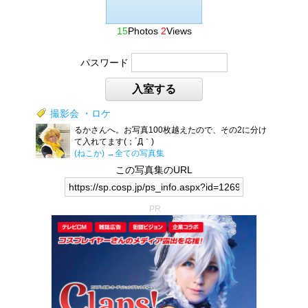
15
Photos
2
Views
パスワード
入室する
撮影会 ・ロケ
るかさんへ。お写真100枚越えたので、その2に分け
て入れてます(；´Д｀)
(ねこか)
→全ての写真集
この写真集のURL
PR