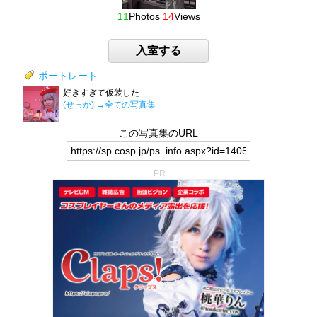
11
Photos
14
Views
入室する
ポートレート
好きすぎて仮装した
(せっか)
→全ての写真集
この写真集のURL
PR