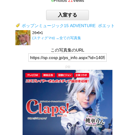
6
Photos
21
Views
入室する
ポップンミュージック15 ADVENTURE
ポエット
26•6•1
(スティグマα)
→全ての写真集
この写真集のURL
PR