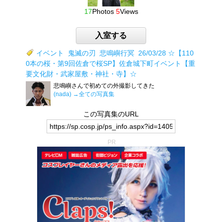
17
Photos
5
Views
入室する
イベント
鬼滅の刃
悲鳴嶼行冥
26/03/28 ☆【110
0本の桜・第9回佐倉で桜SP】佐倉城下町イベント【重
要文化財・武家屋敷・神社・寺】☆
悲鳴嶼さんで初めての外撮影してきた
(nada)
→全ての写真集
この写真集のURL
PR