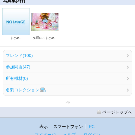
写真集(2件)
まとめ。
矢澤にこまとめ。
フレンド(100)
参加同盟(47)
所有機材(0)
名刺コレクション
PR
ページトップへ
表示：
スマートフォン
PC
マイページ
ヘルプ
ログイン