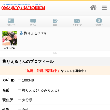
楜りえる(100)
レベル24
PR
楜りえるさんのプロフィール
「九州・沖縄で活動中」
なフレンド募集中！
ﾒﾝﾊﾞｰID
100348
名前
楜りえる(くるみりえる)
現住所
大分県
性別
女性