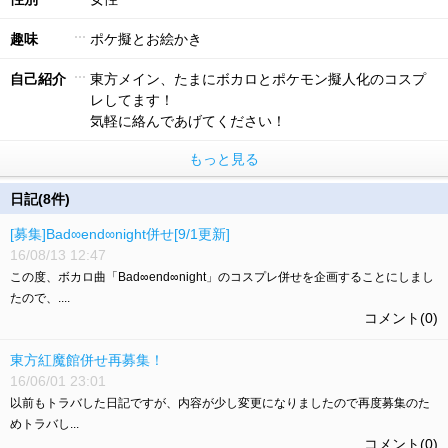
趣味
ポケ擬とお絵かき
自己紹介
東方メイン、たまにボカロとポケモン擬人化のコスプ
レしてます！
気軽に絡んであげてください！
もっと見る
日記(8件)
[募集]Bad∞end∞night併せ[9/1更新]
16/08/13 12:47
この度、ボカロ曲「Bad∞end∞night」のコスプレ併せを企画することにしまし
たので、....
コメント(0)
東方紅魔館併せ再募集！
16/06/01 23:01
以前もトラバした日記ですが、内容が少し変更になりましたので再度募集のた
めトラバし...
コメント(0)