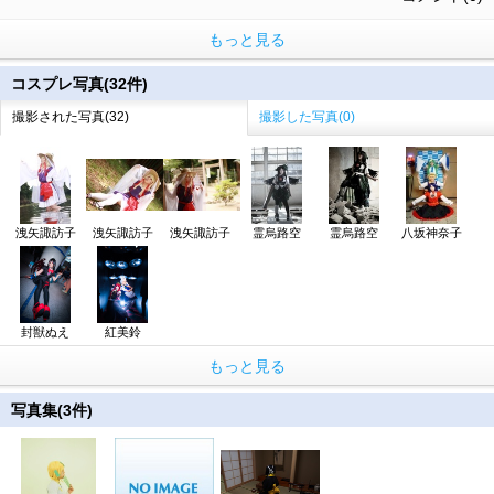
もっと見る
コスプレ写真(32件)
撮影された写真(32)
撮影した写真(0)
洩矢諏訪子
洩矢諏訪子
洩矢諏訪子
霊烏路空
霊烏路空
八坂神奈子
封獣ぬえ
紅美鈴
もっと見る
写真集(3件)