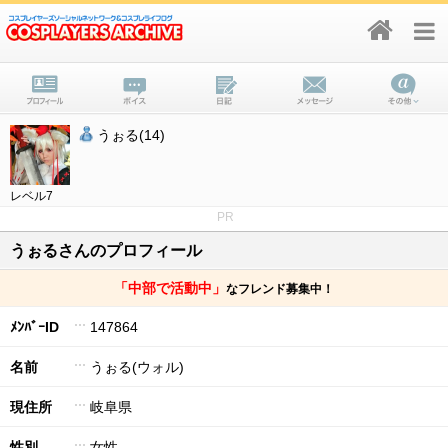
うぉる(14)
レベル7
PR
うぉるさんのプロフィール
「中部で活動中」
なフレンド募集中！
ﾒﾝﾊﾞｰID
147864
名前
うぉる(ウォル)
現住所
岐阜県
性別
女性