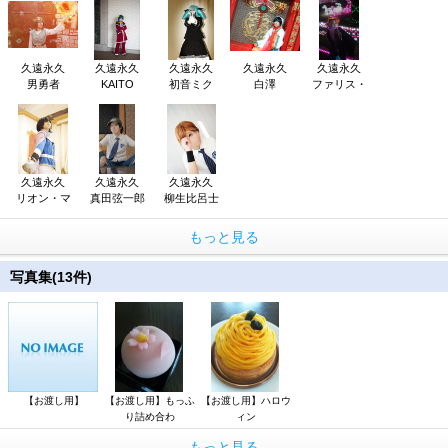
久遠永久
久遠永久
久遠永久
久遠永久
久遠永久
男勇者
KAITO
初音ミク
白澤
ファリス・
久遠永久
久遠永久
久遠永久
リオン・マ
真田弦一郎
柳生比呂士
もっと見る
写真集(13件)
【お渡し用】
【お渡し用】もっふ
【お渡し用】ハロウ
り詰め合わ
ィン
もっと見る