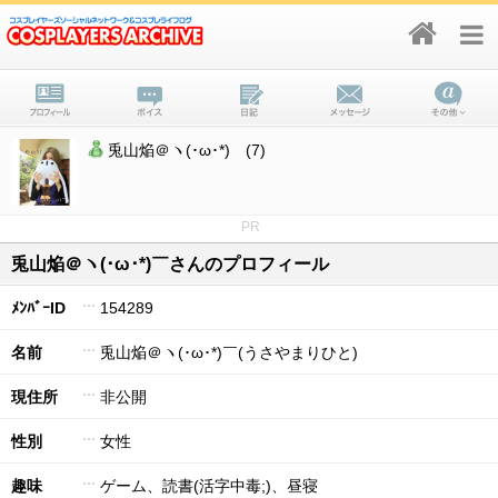
兎山焔＠ヽ(･ω･*)￣(7)
PR
兎山焔＠ヽ(･ω･*)￣さんのプロフィール
ﾒﾝﾊﾞｰID
154289
名前
兎山焔＠ヽ(･ω･*)￣(うさやまりひと)
現住所
非公開
性別
女性
趣味
ゲーム、読書(活字中毒;)、昼寝