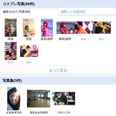
コスプレ写真(96件)
撮影された写真(96)
撮影した写真(16)
阿国
阿国
蔵馬(南野
蔵馬(南野
ジン
ジン
ジン
ジン
もっと見る
写真集(3件)
衣装参考写真
撮影会会場資料
2011.2.19