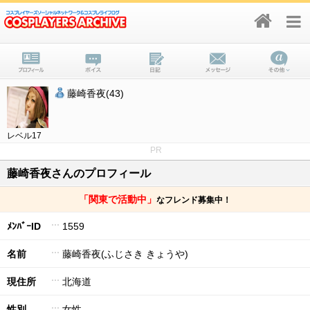
藤崎香夜(43)
レベル17
PR
藤崎香夜さんのプロフィール
「関東で活動中」
なフレンド募集中！
ﾒﾝﾊﾞｰID
1559
名前
藤崎香夜(ふじさき きょうや)
現住所
北海道
性別
女性