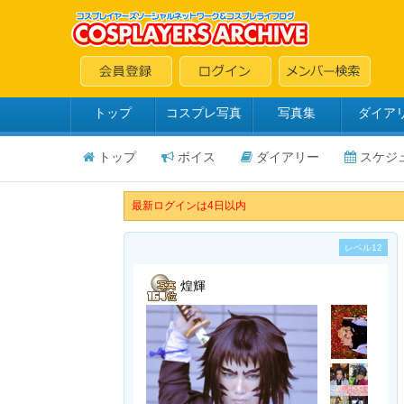
トップ
コスプレ写真
写真集
ダイア
トップ
ボイス
ダイアリー
スケジ
最新ログインは4日以内
レベル12
煌輝