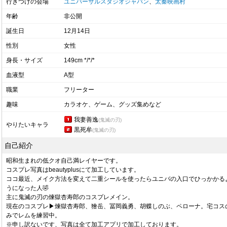
行きつけの会場
ユニバーサルスタジオジャパン
、
太秦映画村
年齢
非公開
誕生日
12月14日
性別
女性
身長・サイズ
149cm */*/*
血液型
A型
職業
フリーター
趣味
カラオケ、ゲーム、グッズ集めなど
我妻善逸
(鬼滅の刃)
やりたいキャラ
黒死牟
(鬼滅の刃)
自己紹介
昭和生まれの低クオ自己満レイヤーです。
コスプレ写真はbeautyplusにて加工しています。
ココ最近、メイク方法を変えて二重シールを使ったらユニバの入口でひっかかる
うになった人🤣
主に鬼滅の刃の煉獄杏寿郎のコスプレメイン。
現在のコスプレ▶煉獄杏寿郎、獪岳、冨岡義勇、胡蝶しのぶ、ペローナ。宅コス
みでレムを練習中。
※申し訳ないです、写真は全て加工アプリで加工しております。