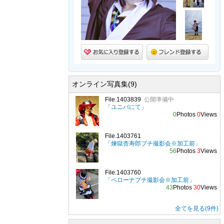
オンライン写真集(9)
File.1403839
公開準備中
「ユニバにて」
0
Photos
0
Views
File.1403761
「煉獄杏寿郎プチ撮影会※加工前」
56
Photos
3
Views
File.1403760
「ペローナプチ撮影会※加工前」
43
Photos
30
Views
全てを見る(9件)