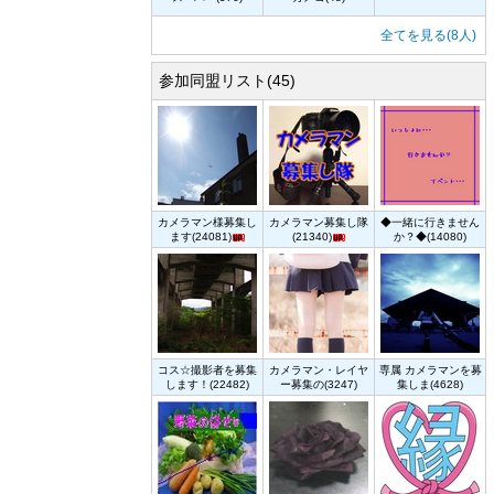
全てを見る(8人)
参加同盟リスト(45)
カメラマン様募集し
カメラマン募集し隊
◆一緒に行きません
ます(24081)
(21340)
か？◆(14080)
コス☆撮影者を募集
カメラマン・レイヤ
専属 カメラマンを募
します！(22482)
ー募集の(3247)
集しま(4628)