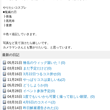
やりたいコスプレ
■鬼滅の刃
┠善逸
┠黒死牟
┠童磨
※色々追記していきます。
写真など見て頂けたら嬉しいです。
カメラマンさんとも繋がりたいな、と思っています。
最新の日記
05月21日
獪岳のウィッグ届いた！(0)
03月19日
まだ予定だけど(0)
03月16日
3月22日つるコス併せ(0)
11月24日
やっぱりコスは楽しいね(2)
05月29日
どうしようか(0)
04月28日
イベント参加予定(0)
04月15日
1度でもいいから可愛く撮って欲しい願望。(0)
03月31日
4月5日のコスイベ(2)
03月14日
昨日解雇通告された(1)