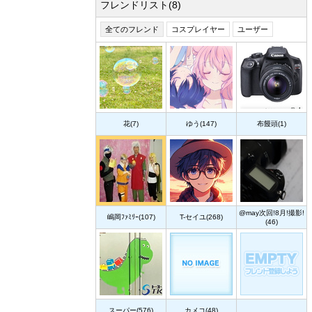
フレンドリスト(8)
全てのフレンド
コスプレイヤー
ユーザー
花(7)
ゆう(147)
布饅頭(1)
@may次回!8月!撮影!
嶋岡ﾌｧﾐﾘｰ(107)
T-セイユ(268)
(46)
スーパー(576)
カメコ(48)