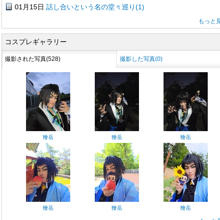
01月15日
話し合いという名の堂々巡り(1)
もっと
コスプレギャラリー
撮影された写真(528)
撮影した写真(0)
獪岳
獪岳
獪岳
獪岳
獪岳
獪岳