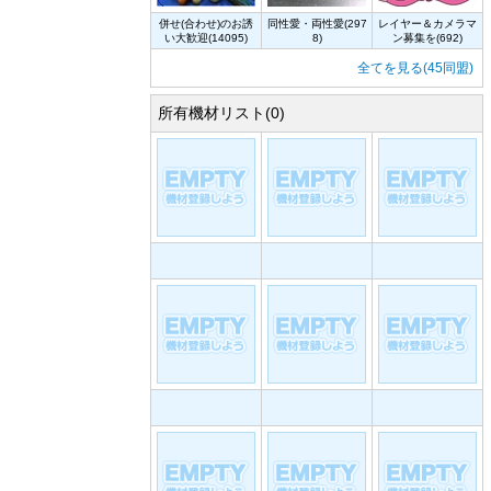
併せ(合わせ)のお誘
同性愛・両性愛(297
レイヤー＆カメラマ
い大歓迎(14095)
8)
ン募集を(692)
全てを見る(45同盟)
所有機材リスト(0)