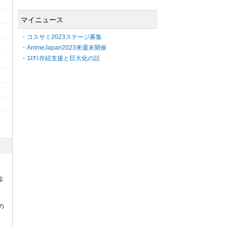
マイニュース
・コスサミ2023ステージ募集
・AnimeJapan2023来週末開催
・ｺｽｻﾐ存続支援と巨大化の話
よ
の