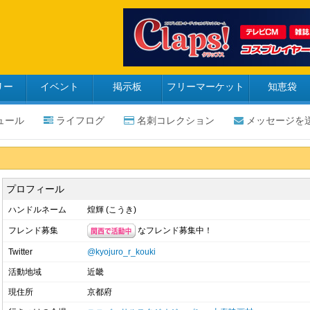
リー
イベント
掲示板
フリーマーケット
知恵袋
ュール
ライフログ
名刺コレクション
メッセージを
プロフィール
ハンドルネーム
煌輝 (こうき)
なフレンド募集中！
フレンド募集
Twitter
@kyojuro_r_kouki
活動地域
近畿
現住所
京都府