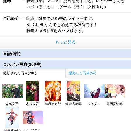
趣味
眼鏡収集。アニメ、漫画を見ること。レイヤーさんを
カメコること！！ゲーム（男性、女性向け）
自己紹介
関東、愛知で活動中のレイヤーです。
NL,GL,BLなんでも萌えてる雑食です！
眼鏡キャラに9割方ハマります。
もっと見る
日記(0件)
コスプレ写真(200件)
撮影された写真(200)
撮影した写真(54)
志萬安吾
志萬安吾
煉獄杏寿郎
煉獄杏寿郎
ライダー
竈門炭治郎
煉獄杏寿郎
バーソロミ