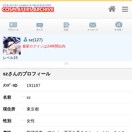
sz(127)
最新ログインは24時間以内
レベル15
PR
szさんのプロフィール
ﾒﾝﾊﾞｰID
191187
名前
sz
現住所
東京都
性別
女性